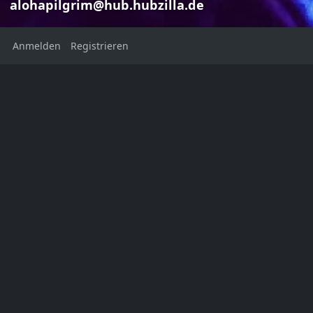
alohapilgrim@hub.hubzilla.de
Anmelden
Registrieren
Foreign Affai
Marilyn J
Marilyn Jean
alohapilgri
alohapilgrim@hub.hubzilla.de
Welcome to my digital legacy
Foreign Affairs 
January/Februar
Volume 101
Ort:
Issue 1
New York
United States
Heimatstadt:
NYC, USA
Geschlecht: