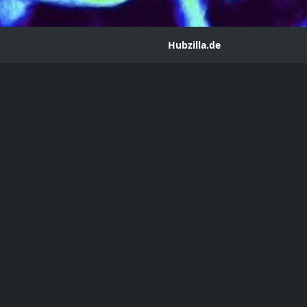
Hubzilla.de
rs Magazine Jan/Feb 2022
ean
m@hub.hubzilla.de
Magazine
y 2022