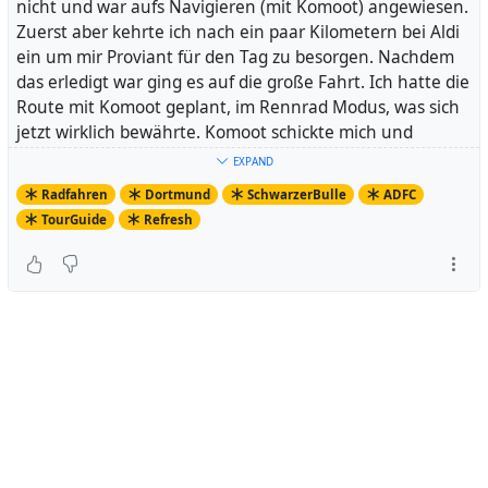
nicht und war aufs Navigieren (mit Komoot) angewiesen.
Zuerst aber kehrte ich nach ein paar Kilometern bei Aldi
ein um mir Proviant für den Tag zu besorgen. Nachdem
das erledigt war ging es auf die große Fahrt. Ich hatte die
Route mit Komoot geplant, im Rennrad Modus, was sich
jetzt wirklich bewährte. Komoot schickte mich und
meinen
Schwarzen Bullen
über asphaltierte
EXPAND
Nebenstrecken. Ich hatte wenig mit Autos zu tun. Der
Radfahren
Dortmund
SchwarzerBulle
ADFC
Anstieg hinter Witten kam mir etwas steiler vor als an der
TourGuide
Refresh
Hauptstraße, wo ich ihn auch schon einmal bewältigt
habe. Aber wtf.
Es sollte was kalt werden rund um Dortmund, auf dem
Handy wurde sogar eine Unwetterwarnung angezeigt,
wegen Frost. Ich war aber gut ausgestattet, hatte mich
auf eine Fahrt durch die Kälte vorbereitet. Wie üblich
durch mehrere Schichten Kleidung.
Als ich nach Wuppertal hineinfuhr, dämmerte es
langsam. Auf der Nordbahntrasse hatte ich dann schon
ziemliche Dunkelheit. Und tatsächlich wurden meine
Hände langsam kalt, die Handschuhe klamm. Also hielt