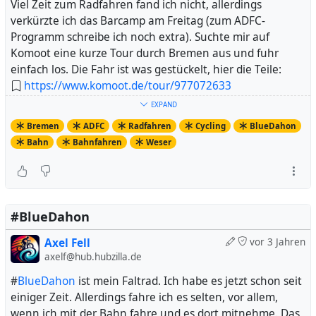
Viel Zeit zum Radfahren fand ich nicht, allerdings
verkürzte ich das Barcamp am Freitag (zum ADFC-
Programm schreibe ich noch extra). Suchte mir auf
Komoot eine kurze Tour durch Bremen aus und fuhr
einfach los. Die Fahr ist was gestückelt, hier die Teile:
https://www.komoot.de/tour/977072633
https://www.komoot.de/tour/977090631
EXPAND
Bremen
ADFC
Radfahren
Cycling
BlueDahon
Es war eine Fahrt in die Nacht und Dämmerung hinein,
Bahn
Bahnfahren
Weser
aber das machte es unheimlich schön. Eindrücke gibt es
hier:
https://pixelfed.de/i/web/post/497495461086615447
Kurz, aber wirklich schön.
#BlueDahon
Axel Fell
vor 3 Jahren
Am Tag darauf dann die halb"dienstliche" Fahrt mit dem
axelf@hub.hubzilla.de
ADFC durch Bremen. Echt beeindruckend, was da in der
Hansestadt so alles passiert. Man spürt die Spuren des
#
BlueDahon
ist mein Faltrad. Ich habe es jetzt schon seit
ehemaligen Senators und jetzigen ADFC
einiger Zeit. Allerdings fahre ich es selten, vor allem,
Bundesvorstandsmitglieds
Dr. Joachim Lohse
und seiner
wenn ich mit der Bahn fahre und es dort mitnehme. Das