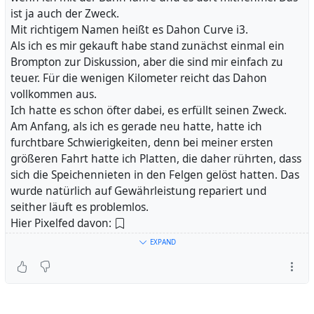
Nachfolgerin S
enatorin Dr. Maike Schäfer
. Man kann jetzt
ist ja auch der Zweck.
schon gut Rad fahren in der Stadt und bei
Mit richtigem Namen heißt es Dahon Curve i3.
Entwicklungsprojekten geht es im Großen und Ganzen
Als ich es mir gekauft habe stand zunächst einmal ein
auch gut voran.
Brompton zur Diskussion, aber die sind mir einfach zu
teuer. Für die wenigen Kilometer reicht das Dahon
Eindrücke von der Fahrt gibt es hier:
vollkommen aus.
https://pixelfed.de/i/web/post/497654600226860713
Ich hatte es schon öfter dabei, es erfüllt seinen Zweck.
Am Anfang, als ich es gerade neu hatte, hatte ich
Den Track können Komooties hier finden:
furchtbare Schwierigkeiten, denn bei meiner ersten
https://www.komoot.de/tour/977485600
größeren Fahrt hatte ich Platten, die daher rührten, dass
sich die Speichennieten in den Felgen gelöst hatten. Das
Alle anderen hier:
wurde natürlich auf Gewährleistung repariert und
seither läuft es problemlos.
https://www.openstreetmap.org/user/warumichRadfahre
Hier Pixelfed davon:
/traces/5344164
https://pixelfed.de/i/web/post/497493844186335003
EXPAND
Und Mastodon:
Zum "dienstlichen" Teil schreibe ich mal noch was extra,
https://nrw.social/@warumichradfahre/10933820850737
da gibt es auch schon viel auf meinem Mastodon:
1349
https://nrw.social/@warumichradfahre
Und hier ein paar Blogbeiträge auf