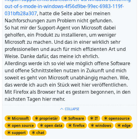
out-of-s-mode-in-windows-4f56d9be-99ec-6983-119f-
031bfb28a307
, hatte die Seite aber bei meinen
Nachforschungen zum Problem nicht gefunden.
So hat mir der Support-Agent von Microsoft dabei
geholfen, ein Produkt zu installieren, um weniger
Microsoft zu machen. Und das in einer wirklich sehr
professionellen und auch für mich effizienten Art und
Weise. Danke dafür, das meine ich ehrlich.
Allerdings werde ich so viel wie möglich offene Software
und offene Schnittstellen nutzen in Zukunft und mich
soweit es geht von Microsoft unabhängig machen. Wie,
das werde ich auch ein Stück weit hier veröffentlichen.
Mit Firefox als Browser hat es gestern begonnen, in den
nächsten Tagen hier mehr.
COLLAPSE
Microsoft
proprietär
Software
IT
opensource
open source
open data
firefox
windows
edge
support
chat