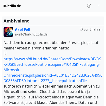
Hubzilla.de
Ambivalent
Axel Fell
vor 3 Jahren
axelf@hub.hubzilla.de
Nachdem ich ausgerechnet über den Pressespiegel auf
meiner Arbeit hiervon erfahren hatte:
https://www.bfdi.bund.de/SharedDocs/Downloads/DE/DS
K/DSKBeschluessePositionspapiere/104DSK-Festlegung-
Microsoft-
Onlinedienste.pdf;jsessionid=AEC01B34D242B3020A4996
D0838AFD80.intranet222?__blob=publicationFile
suchte ich natürlich wieder einmal nach Alternativen zu
Microsoft und seiner Cloud. Und das, obwohl ich ja
eigentlich voll auf Microsoft eingestiegen war. Denn die
Software ist ja echt klasse. Aber das Thema Daten und