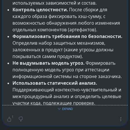
используемых зависимостей и состав.
же f-droid, т.е. гарантированно без трекеров и
Контроль целостности.
После сборки для
собирающихся из исходников.
каждого образа фиксировать хэш-сумму, с
Проще несколько разных перебрать, выбирая нужное
возможностью обнаружения любого изменения
и подходящее личное тебе, как отдельной
отдельных компонентов (артефактов).
маргинальной фокус-группе :) Нежели пытаться
Формализовать требования по безопасности.
заставить нормально работать предоставляемое
Определив набор защитных механизмов,
виндором «из-коробки».
заложенных в продукт (какие угрозы должны
покрываться самим продуктом).
Основной посыл
Не выдумывать модель угроз.
Формировать
Действия и поступки определяют человека, а не
полноценную модель угроз при аттестации
стенания с размышлениями и обсуждениями.
информационной системы на стороне заказчика.
Зачем мнить или выставлять себя загнанным в некие
Использовать статический анализ.
рамки, а потому играть в страдальческие и
Поддерживающий контекстно-чувствительный и
мученические попытки адаптироваться?
межпроцедурный анализ и определить целевые
Вместо этого должно быть освоение вещей
участки кода, подлежащие проверке.
существующих и доступных вообще в целом, ради
Описать процесс разработки.
Приводить
EXPAND
последующего синтеза решений под себя —
сложившиеся практики к состоянию, когда
1
созданием такой подборки и настроек, что подходит
возможно однозначно формализовать и
лично конкретному индивидууму.
обеспечить воспроизводимость (с