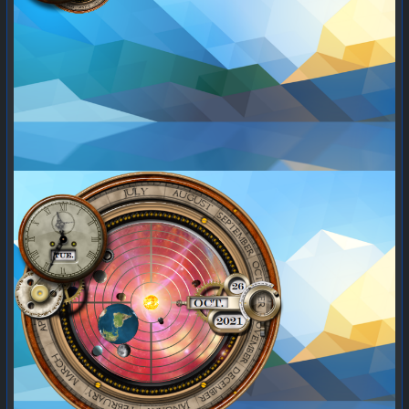
использование компонентов (библиотек) из distrolеss-
образов крайне полезно для обеспечения
жизнеспособности и разнообразия в GNU'шном мире
из-за безумного фрагментирования #
linux'ов
.
#
контейнеризация
#
b2g
#
ФСТЭК
#
software
#
softdev
#
softwaredevelopment
#
software-development
#
фстэк
#
lang_ru
@
Russia
@
rur