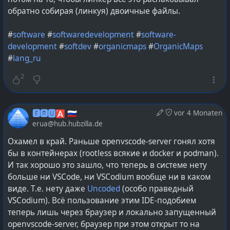
обратно собирая (линкуя) двоичные файлы.
#
DoubleCommander
#
TotalCommander
#
lang_ru
#
pascal
#
software
#
softwaredevelopment
#
software-
development
#
softdev
#
organicmaps
#
OrganicMaps
#
lang_ru
2
🅴🆁🆄🅰 🇷🇺
vor 4 Monaten
erua@hub.hubzilla.de
Охамел в край. Раньше openvscode-server гонял хотя
бы в контейнерах (rootless всякие и docker и podman).
И так хорошо это зашло, что теперь в системе нету
больше ни VSCode, ни VSCodium вообще ни в каком
виде. Т.е. нету даже
Uncoded
(особо праведный
VSCodium). Всё пользование этим IDE-подобием
теперь лишь через браузер и локально запущенный
openvscode-server, браузер при этом открыт то на