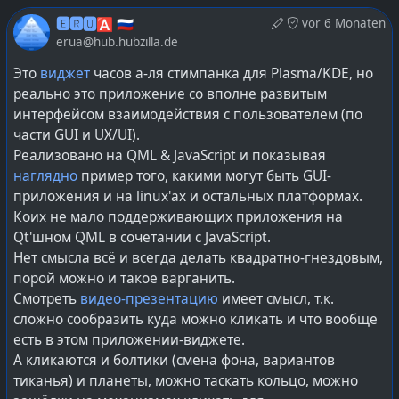
Да, есть такая благодетель, как стремление осваивать
подтверждением в рамках установленных
🅴🆁🆄🅰 🇷🇺
vor 6 Monaten
инструменты, овладевая мастерством использования.
требований).
erua@hub.hubzilla.de
Однако, слишком уж часто наблюдается подмена этой
добродетели на пассивную ролью страдальца и
Это
виджет
часов а-ля стимпанка для Plasma/KDE, но
Иначе говоря, внедрён ряд практик, которые
мученика, который якобы как геймер пытается git-
реально это приложение со вполне развитым
оказались включены в процессы на постоянной
gud'нуться.
интерфейсом взаимодействия с пользователем (по
основе, без пересмотра или отказа — закреплены как
части GUI и UX/UI).
постоянная часть жизненного цикла создаваемого
#
software
#
android
#
lang_ru
Реализовано на QML & JavaScript и показывая
продукта:
наглядно
пример того, какими могут быть GUI-
Генерация SBOM, статический и динамический
приложения и на linux'ах и остальных платформах.
анализ, тестирование устойчивости, контроль
Коих не мало поддерживающих приложения на
целостности артефактов, подпись образов и
Qt'шном QML в сочетании с JavaScript.
детерминированные пайплайны сборки.
Нет смысла всё и всегда делать квадратно-гнездовым,
порой можно и такое варганить.
В данном случае, госрегулятор выполняет роль
Смотреть
видео-презентацию
имеет смысл, т.к.
внешней силы, нормализирующей качество
сложно сообразить куда можно кликать и что вообще
продукции, чтобы потребителей перестали почивать
есть в этом приложении-виджете.
дерьмом через неявный картельный сговор
А кликаются и болтики (смена фона, вариантов
производителей. В то время, как все остальные
тиканья) и планеты, можно таскать кольцо, можно
рыночные механизмы привели лишь к упадку в