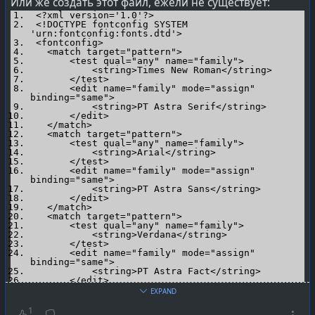
Или же создать этот файл, ежели не существует:
<?xml version='1.0'?>
<!DOCTYPE fontconfig SYSTEM
'urn:fontconfig:fonts.dtd'>
<fontconfig>
<match target="pattern">
<test qual="any" name="family">
<string>Times New Roman</string>
</test>
<edit name="family" mode="assign"
binding="same">
<string>PT Astra Serif</string>
</edit>
</match>
<match target="pattern">
<test qual="any" name="family">
<string>Arial</string>
</test>
<edit name="family" mode="assign"
binding="same">
<string>PT Astra Sans</string>
</edit>
</match>
<match target="pattern">
<test qual="any" name="family">
<string>Verdana</string>
</test>
<edit name="family" mode="assign"
binding="same">
<string>PT Astra Fact</string>
</edit>
</match>
EXPAND
</fontconfig>
1