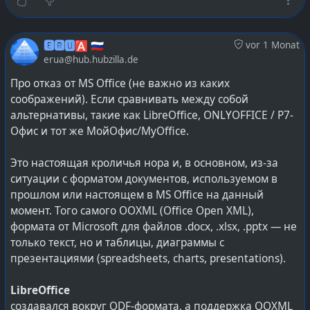
После чего применить эти правила:
$: fc-cache -fv
🅴🆁🆄🅰 🇷🇺
vor 1 Monat
И проверить работу, подхватились ли:
erua@hub.hubzilla.de
$: fc-match "Times New Roman"
Про отказ от MS Office (не важно из каких
AstraSerif-Regular.ttf: "PT Astra Serif" "Regular"
соображений). Если сравнивать между собой
альтернативы, такие как LibreOffice, ONLYOFFICE / Р7-
Можно и в конкретных начертаниях:
Офис и тот же МойОфис/MyOffice.
$: fc-match "Times New Roman:bold"
AstraSerif-Bold.ttf: "PT Astra Serif" "Bold"
Это настоящая кроличья нора и, в основном, из-за
ситуации с форматом документов, используемом в
Метрическая точность шрифта PT Astra Serif
прошлом или настоящем в MS Office на данный
соответствует официальному ГОСТу, а в дальнейшем
момент. Того самого OOXML (Office Open XML),
появились уже PT Astra Sans и PT Astra Fact.
формата от Microsoft для файлов .docx, .xlsx, .pptx — не
Корпоративный мир и организации уже несколько
только текст, но и таблицы, диаграммы с
лет используют данные шрифты в документах .docx и
презентациями (spreadsheets, charts, presentations).
.xslx — как OOXML Scrict так и OOXML Transitional
формата, переходить на ODF никто не обязывает.
LibreOffice
Про
офисные пакеты заменяющие MS Office
уже было
создавался вокруг ODF-формата, а поддержка OOXML