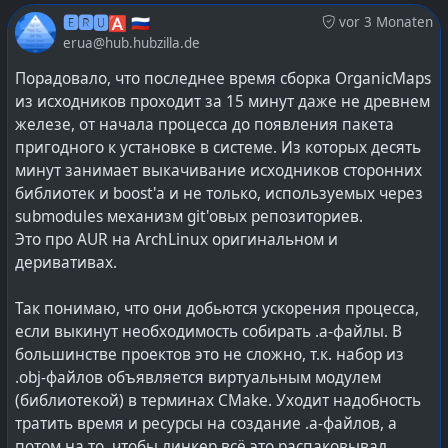
🅴🆁🆄🅰 🇷🇺
vor 3 Monaten
Занятное явление этот DoubleCmd по себе.
erua@hub.hubzilla.de
В социокультурном плане, поскольку есть и под
Порадовало, что последнее время сборка OrganicMaps
Windows'ы и под Linux'ы (как Qt-вариант и GTK-
из исходников проходит за 15 минут даже не древнем
шный), то изрядно облегчает людям
железе, от начала процесса до появления пакета
использование нескольких ОС одновременно на
пригодного к установке в системе. Из которых десять
разных машинах. В частности людям в разы
минут занимает выкачивание исходников сторонних
проще даётся отказ от Windows с переездом на
библиотек и boost'а и не только, используемых через
Linux'ы.
submodules механизм git'овых репозиториев.
Писан DoubleCmd на том самом Pascal, который
Это про AUR на ArchLinux оригинальном и
принято считать устаревшим и никому не
деривативах.
нужным. Хорошо показывает студентам куда
можно применить вот уже сегодня познания
Так понимаю, что они добьются ускорения процесса,
Паскаля на практике (собственноручно изменить
если выкинут необходимость собирать .a-файлы. В
то, что активно в обиходе многих пользователей).
большинстве проектов это не сложно, т.к. набор из
.obj-файлов объявляется виртуальным модулем
Есть репозиторий
на гитхабе
, а галерея скриншотов
(библиотекой) в терминах CMake. Уходит надобность
оттуда
указывает на sourceforge
.
тратить время и ресурсы на создание .a-файлов, а
потом на то, чтобы линкер всё это распаковывал
#
украшательства
#
linux
#
software
#
doublecmd