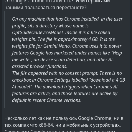
От Google Chrome откажитесь?! Или сервисами
продвижения с анализом обратной связи.
исправлены по математическим и логическим
нашими пользоваться перестанете?!
нормам. А для формул или различных спецсимволов
Если видишь компанию ориентированную сугубо на
On any machine that has Chrome installed, in the user
используется Unicode.
российский рынок — почти всегда там такая проблема
profile, sits a directory whose name is
и беда в 9 из 10 случаев. И да, это частная, а не
OptGuideOnDeviceModel. Inside it is a file called
OOXML Transitional
публичная компания. Где гендир чуть ли не основной
weights.bin. The file is approximately 4 GB. It is the
Нужен для перехода со старых форматов .doc, .xls, .ppt.
собственник и в компании царит тоталитарное
weights file for Gemini Nano. Chrome uses it to power
Внутри документов разрешены старые бинарные
давление его мнения и суждений. Отношение к
features Google has marketed under names like "Help
элементы из 90-х. Известные ошибки MS Office
сотрудникам как к дерьму — всякой падали
me write", on-device scam detection, and other AI-
описаны и узаконены как нюансы во имя
второсортной и холопам с холуями. Нормальные
assisted browser functions.
совместимости. Использует десятки «флагов
людей возле таких гендиров-собственников не
The file appeared with no consent prompt. There is no
совместимости» описывающие не логику разметки, а
задерживаются, одни только подлизы с
checkbox in Chrome Settings labelled "download a 4 GB
указывающие отображать документ с определёнными
корпоративными собаками. Нет вменяемых людей
AI model". The download triggers when Chrome's AI
нюансами/ошибками/нормами устоявшимися когда-
готовых не служит-прислуживать, а заниматься
features are active, and those features are active by
то в прошлом во времена MS Office.
продуктами и проектами.
default in recent Chrome versions.
Примеры различий Strict и Transitional
И так сложилось, что большинство подобных
Графические фигуры и диаграммы могут быть
компаний последние 20-25 лет сосредотачивались в
Несколько лет как не пользуюсь Google Chrome, ни в
описаны как на базе DrawingML (современном
московском регионе, которые специализировались на
тех компах что x86-64, ни в мобильных устройствах.
стандарте для векторной графики).
продукции для российского внутреннего рынка. В то
Сервисами Google тоже не пользуюсь ни в каком