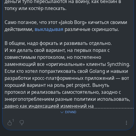
деньги тупо пересылаются на войну, как бензин в
топку или костёр плескать.
Само поганое, что этот «Jakob Borg» кичиться своими
действиями,
выкладывая
различные скриншоты.
В общем, надо форкать и развивать отдельно.
И же делать свой вариант, на первых порах с
совместимым протоколом, но постепенно
заменяющий все «оригинальные» клиенты Syncthing.
Если кто хотел попрактиковать свой Golang и навыки
разработки кросс-платформенных приложений — вот
хороший вариант на роль pet project. Вынуть
протокол и реализовать самостоятельно, заодно с
энергопотреблением разные политики использовать,
равно как индексацией изменений на
отслеживаемых частях файловой системы. Такие
EXPAND
вещи никогда не бывают простыми в кросс-
1
платформенной разработке — не только под разные
ОС, но и различные аппаратные платформы: