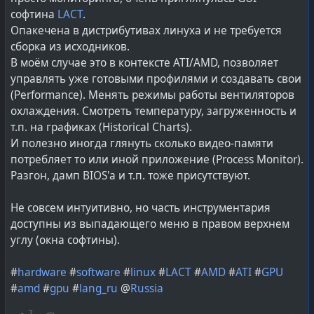
документа. Работа с элементами и сущностями
софтина
LACT
.
документов (DOM) выстроена вокруг OOXML, как
Опакечена в дистрибутивах линуха и не требуется
основного средства и способа работы с документами,
сборка из исходников.
симметрично тому, как с ODF внутри LibreOffice.
В моём случае это в контексте ATI/AMD, позволяет
управлять уже готовыми профилями и создавать свои
МойОфис / MyOffice
(Performance). Менять режимы работы вентиляторов
использует как бы свою собственную DOM, не
охлаждения. Смотреть температуру, загруженность и
ориентированную на ODF или же OOXML и
т.п. на графиках (Historical Charts).
создавался без однозначной привязки к какому-либо
И полезно иногда глянуть сколько видео-памяти
формату. Изрядное количество внимания уделено и
потребляет то или иной приложение (Process Monitor).
ожидаемому пользователем совместимости
Разгон, дамп BIOS'а и т.п. тоже присутствуют.
поведения с MS Office. Так же изрядным образом
обыгран вопрос управления DOM в условиях
Не совсем интуитивно, но часть инструментария
одновременной работы над документом нескольких
доступны из выпадающего меню в правом верхнем
пользователей (есть свой отдельный сервер для
углу (окна софтины).
коллективной работы).
#
hardware
#
software
#
linux
#
LACT
#
AMD
#
ATI
#
GPU
Облака и онлайн
#
amd
#
gpu
#
lang_ru
@
Russia
Для работы с документами в веб-браузерах,
внедрения в различные онлайн-сервисы, удачно и
2