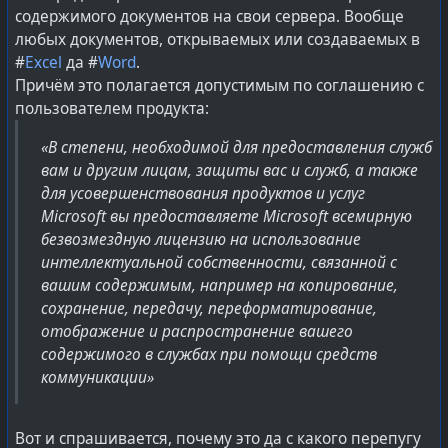
содержимого документов на свои сервера. Вообще
любых документов, открываемых или создаваемых в
#
Excel
да #
Word
.
Причём это полагается допустимым по соглашению с
пользователем продукта:
Вот ссылка с явным отслеживанием:
«В степени, необходимой для предоставления служб
https://www.google.com/url?
вам и другим лицам, защиты вас и служб, а также
sa=t&rct=j&q=&esrc=s&source=web&cd=&cad=rja&uact=8
для усовершенствования продуктов и услуг
&ved=2sDwUfNdf_DyawVjhEcIaQWdgJK-
Microsoft вы предоставляете Microsoft всемирную
hGwsDKOeaCedfThWQ-
безвозмездную лицензию на использование
&url=https%3A%2F%2Fwww.dictionary.com%2Fbrowse%2
интеллектуальной собственности, связанной с
Ftest&usg=AwqRouFQ3GdcVB8DOJNesj8FgF&opi=298456
вашим содержимым, например на копирование,
32
сохранение, передачу, переформатирование,
отображение и распространение вашего
А вот что скопируется при использовании «Copy Link
содержимого в службах при помощи средств
Without Site Tracking»:
коммуникации»
https://www.google.com/url?
sa=t&rct=j&q=&source=web&uact=8&url=https%3A%2F%
2Fwww.dictionary.com%2Fbrowse%2Ftest&opi=29845632
Вот и спрашивается, почему это да с какого перепугу