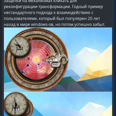
защёлки на механизмах кликать для
индустрии — катастрофическому снижению качества
реконфигурации-трансформации. Годный пример
и надёжности эксплуатируемых систем.
нестандартного подхода к взаимодействию с
пользователями, который был популярен 20 лет
Каких-то 15-20 лет назад этот весь набор требований
назад в мире windows-ов, но потом успешно забыт.
казался более чем естественным, но пришли времена
системного кризиса. Когда всё это отступило под
давлением мифических «требований рынка» —
банальной погоне за быстрыми прибылями и
минимальной себестоимостью. Такой же выдуманной
и мифической сущности, как печально известная
«невидимая рука» Адама Смита.
Т.е. зумеры с миллениалами открыли для себя мир
разработки софта в том виде, каким таковой должен
быть, даже когда решение (продукт) собирается из
сотни чужих (сторонних) open source компонентов.
Когда огромная или подавляющая часть продукта
слеплена из говна и палок (является непонятно кем
написанным и неясно как развивающимся).
Да и к вопросу независимого развития open source,