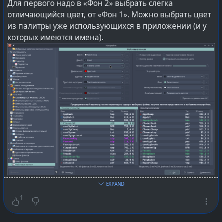
Для первого надо в «Фон 2» выбрать слегка
отличающийся цвет, от «Фон 1». Можно выбрать цвет
из палитры уже использующихся в приложении (и у
которых имеются имена).
А подсветка файлов по типам — это рядом, в соседнем
EXPAND
пункте дерева: «Типы Файлов», реализуется лишь по
1
расширениям (без заглядывания реально в
заголовок).