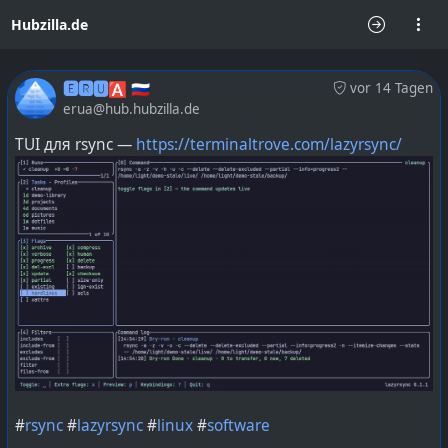
Hubzilla.de
🅴🆁🆄🅰 🇷🇺
vor 14 Tagen
erua@hub.hubzilla.de
TUI для rsync —
https://terminaltrove.com/lazyrsync/
#
rsync
#
lazyrsync
#
linux
#
software