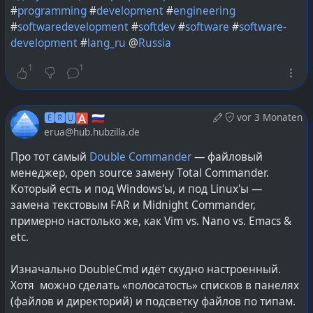
#
programming
#
development
#
engineering
Есть и другие альтернативы MS Office, про них уже
Причём ладно б если б мой дистр (opensuse) у них
#
softwaredevelopment
#
softdev
#
software
#
software-
было в контексте того, что
Microsoft ворует файлы
не поддерживался, так они на сайте для него
development
#
lang_ru
@
Russia
отсылая к себе в облако без спроса
. Но у них будут
репозитории публикуют!
ровно такие же проблемы вокруг слабой
1
1
распространённости OOXML Scrict и необходимости
реализовывать OOXML Transitional как сам по себе,
так и посредством «обратной инженерии».
🅴🆁🆄🅰 🇷🇺
vor 3 Monaten
erua@hub.hubzilla.de
Про тот самый
Double Commander
— файловый
#
ooxml
#
LibreOffice
#
МойОфис
#
Р7-Офис
#
ONLYOFFICE
менеджер, open source замену Total Commander.
#
r7-office
#
onlyoffice
#
officesuite
#
opensource
Который есть и под Windows'ы, и под Linux'ы —
#
software
#
lang_ru
@
Russia
замена текстовым FAR и Midnight Commander,
примерно настолько же, как Vim vs. Nano vs. Emacs &
etc.
Изначально DoubleCmd идёт скудно настроенный.
Хотя можно сделать «полосатость» списков в панелях
(файлов и директорий) и подсветку файлов по типам.