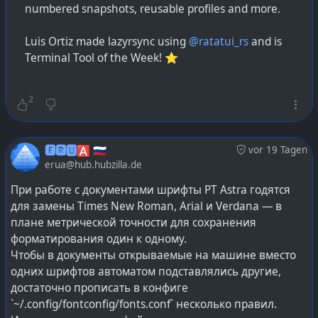
numbered snapshots, reusable profiles and more.
Luis Ortiz made lazyrsync using
@ratatui_rs
and is
Terminal Tool of the Week! ⭐️
2
🅴🆁🆄🅰 🇷🇺
vor 19 Tagen
erua@hub.hubzilla.de
При работе с документами шрифты PT Astra годятся
для замены Times New Roman, Arial и Verdana — в
плане метрической точности для сохранения
форматирования один к одному.
Чтобы в документы открываемые на машине вместо
одних шрифтов автоматом подставлялись другие,
достаточно прописать в конфиге
`~/.config/fontconfig/fonts.conf` несколько правил.