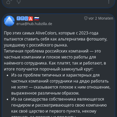
органично выглядит именно ONLYOFFICE / Р7-Офис,
поскольку изначально реализован вокруг JavaScript.
По сути своей, крайне сильно напоминая тот самый
🅴🆁🆄🅰 🇷🇺
vor 2 Monaten
VSCode, из которого легко и просто получилось
erua@hub.hubzilla.de
Cloud/Online IDE для GitHub.
Про этих самых AliveColors, которые с 2023-года
МойОфис / MyOffice же, напротив, реализован на C++
пытаются ставить себя как альтернатива фотошопу,
и работать в браузерах может лишь через
ушедшему с российского рынка.
компиляцию кода в WASM — это приводит к ещё
Типичная проблема российских компаний — это
более выраженной однопоточности, нежели идея
частные компании и плохое место работы для
вокруг workers в кодовой базе на JavaScript.
наёмного сотрудника. Как платят, так и работают, в
итоге получается порочный-замкнутый круг:
Исходя из этого всего и не удивительно, что Euro
Из-за проблем типичных и характерных для
Office было решено создавать
принудительно
частных компаний сотрудники на дядю работать
присвоив себе
именно ONLYOFFICE / Р7-Офис — и
не хотят — сказывается плохое к ним отношение,
формат OOXML Transitional поддерживает и в
выраженное различным образом.
различные онлайн-сервисы удобно внедрять.
Из-за самодурства собственника являющегося
гендиром и рассматривающего свою компанию
Два разных Office Open XML
как своё царство и первого пункта, некому
Существует OOXML аж в двух вариациях: Strict и