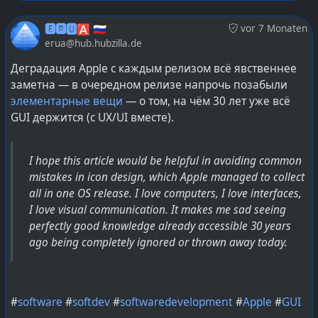
🅴🆁🆄🅰 🇷🇺
vor 7 Monaten
erua@hub.hubzilla.de
Деградация Apple с каждым релизом всё явственнее
заметна — в очередном релизе напрочь позабыли
элементарные вещи
— о том, на чём 30 лет уже всё
GUI держится (с UX/UI вместе).
I hope this article would be helpful in avoiding common
mistakes in icon design, which Apple managed to collect
all in one OS release. I love computers, I love interfaces,
I love visual communication. It makes me sad seeing
#
Syncthing
#
software
#
android
#
go
#
golang
#
syncthing
perfectly good knowledge already accessible 30 years
#
lang_ru
@
Russia
ago being completely ignored or thrown away today.
#
software
#
softdev
#
softwaredevelopment
#
Apple
#
GUI