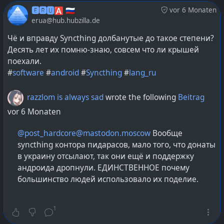
всякие ARM Boards сродни «малинки», «Orange Pi»
🅴🆁🆄🅰 🇷🇺
vor 6 Monaten
роутеров (некоторые на MIPS-процессорах)
erua@hub.hubzilla.de
мобильные читалки на e-Ink (не всегда Android,
Чё и вправду Syncthing долбанутые до такое степени?
есть с кастомными Linux)
Десять лет их помню-знаю, совсем что ли крышей
игровых консолей вроде Powkiddy, Anbernic,
поехали.
Retroid, Trimui, Miyoo (тоже часто Linux, а не
#
software
#
android
#
Syncthing
#
lang_ru
Android)
разных поколений планшетов и мобильников с
razzlom is always sad
wrote the following
Beitrag
Android или «Аврора»(Sailfish OS)
vor 6 Monaten
и потом уже до x86-компьютеров вроде десктопов
с ноутбуками с разными ОС.
@post_hardcore@mastodon.moscow
Вообще
syncthing контора пидарасов, мало того, что донаты
в украину отсылают, так они ещё и поддержку
андроида дропнули. ЕДИНСТВЕННОЕ почему
большинство людей использовало их поделие.
1