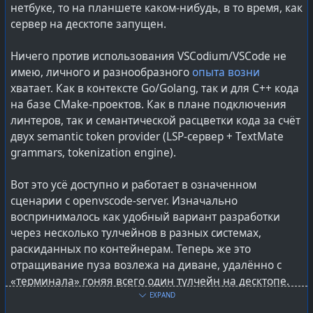
нетбуке, то на планшете каком-нибудь, в то время, как
сервер на десктопе запущен.
Ничего против использования VSCodium/VSCode не
имею, личного и разнообразного
опыта возни
хватает. Как в контексте Go/Golang, так и для C++ кода
на базе CMake-проектов. Как в плане подключения
линтеров, так и семантической расцветки кода за счёт
двух semantic token provider (LSP-сервер + TextMate
grammars, tokenization engine).
Вот это усё доступно и работает в означенном
сценарии с openvscode-server. Изначально
воспринималось как удобный вариант разработки
через несколько тулчейнов в разных системах,
раскиданных по контейнерам. Теперь же это
отращивание пуза возлежа на диване, удалённо с
«терминала» гоняя всего один тулчейн на десктопе.
Не пяти-шести в разных контейнерах, а всего одного
EXPAND