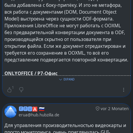
ранее, именно таковые и используются в
была добавлена с боку-припёку. И это не метафора,
повседневной работе.
вся работа с документами (DOM, Document Object
Model) выстроена через сущности ODF-формата.
#
fonts
#
шрифты
#
linux
#
LibreOffice
#
МойОфис
#
Р7-
Приложения LibreOffice не могут работать с OOXML
Офис
#
ONLYOFFICE
#
r7-office
#
onlyoffice
#
officesuite
без предварительной конвертации документа в ODF,
#
software
#
lang_ru
производящейся скрытно от пользователя при
открытии файла. Если же документ отредактирован и
требуется его сохранение в OOXML, то всё его
представление подвергается повторной конвертации.
ONLYOFFICE / Р7-Офис
проектировался изначально на работу с OOXML, и не
EXPAND
просто так, а Transitional-вариантом (ISO/IEC 29500
1
Transitional). Т.е. вокруг реферс-инженеринга того
поведения, которое демонстрирует MS Office в
определённых ситуациях. Это можно назвать
🅴🆁🆄🅰 🇷🇺
vor 2 Monaten
стремлением или погоней за обратной
erua@hub.hubzilla.de
совместимостью. Всё ради того, чтобы пользователи
Для управления производительностью видеокарты и
наблюдали одинаковое единообразное отображение
просто мониторинга, очень приглянулась GUI-