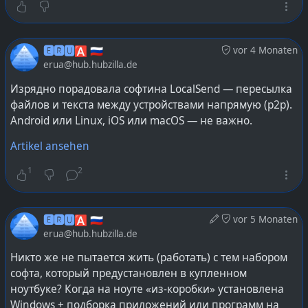
:)
Что дальше? Начать пиво пить, перестать
отжиматься, а на свежем воздухе гулять только ради
🅴🆁🆄🅰 🇷🇺
vor 4 Monaten
жарки шашлыков? Межсезонный депресняк плющит
erua@hub.hubzilla.de
всех и каждого, но разным образом :)
Изрядно порадовала софтина LocalSend — пересылка
файлов и текста между устройствами напрямую (p2p).
#
softwaredev
#
software
#
softwaredevelopment
Android или Linux, iOS или macOS — не важно.
#
programming
#
vscode
#
vscodium
#
openvscode-server
Artikel ansehen
1
2
🅴🆁🆄🅰 🇷🇺
vor 5 Monaten
erua@hub.hubzilla.de
Никто же не пытается жить (работать) с тем набором
софта, который предустановлен в купленном
ноутбуке? Когда на ноуте «из-коробки» установлена
Windows + подборка приложений или программ на