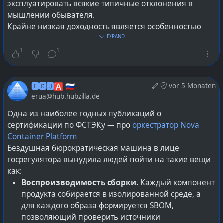
эксплуатировать всякие типичные отклонения в
мышлении обывателя.
Крайне низкая доходность является особенностью
этого рынка устройств. Много лет идёт суета, когда
EXPAND
выживают лишь те из производителей, кто не
1
1
гнушается всякой казуистики с предустановкой софта.
Отклонения в мышлении обывателя
🅴🆁🆄🅰 🇷🇺
vor 5 Monaten
У большинства людей болезненное стремление
erua@hub.hubzilla.de
искать в действиях вендоров некую заботу о
Одна из наиболее годных публикаций о
пользователях. Ради поднятия собственной
сертификации по ФСТЭКу — про
оркестратор Nova
значимости в своих же глазах и попыток оправдаться,
Container Platform
что деньги потрачены на устройство не исходя из
Бездушная бюрократическая машина в лице
маркетинга, а на такой вариант, который «из-
госрегулятора вынудила людей пойти на такие вещи
коробки» якобы нечто приличное предоставляет :)
как:
Воспроизводимость сборки.
Каждый компонент
Проще сменить, чем настроить
продукта собирается в изолированной среде, а
Такая вещь как календарь и т.п. софт — это крайне
для каждого образа формируется SBOM,
банальные приложения, много лет не являющиеся
позволяющий проверить источники
rocket science. Написано много разных и полно в том