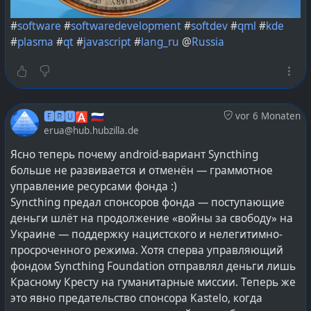
#
software
#
softwaredevelopment
#
softdev
#
qml
#
kde
#
plasma
#
qt
#
javascript
#
lang_ru
@
Russia
🅴🆁🆄🅰 🇷🇺
vor 6 Monaten
erua@hub.hubzilla.de
Ясно теперь почему android-вариант Syncthing
больше не развивается и отменён — граммотное
управление ресурсами фонда :)
Syncthing предал спонсоров фонда — поступающие
деньги шлёт на продолжение «войны за свободу» на
Украине — поддержку нацистского и нелегитимно-
просроченного режима. Хотя сперва управляющий
фондом Syncthing Foundation отправлял деньги лишь
Красному Кресту на гуманитарные миссии. Теперь же
это явно предательство спонсора Kastelo, когда