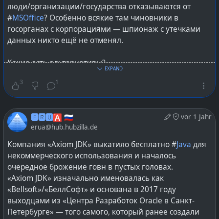
люди/организации/государства отказываются от
Второй виток противостояния. И уже явно
#
MSOffice
? Особенно всякие там чиновники в
специально против хитрозадых маркетойдов,
госорганах с корпорациями — шпионаж с утечками
которым не нравились пользователи обрезающие
данных никто ещё не отменял.
URL'ы после «?...» и теперь URL'ы стали иметь
усложнённую структуру.
Какие есть альтернативы?
Изображения взяты из
статьи на официальном сайте
EXPAND
#
ONLYOFFICE
, оно же #
Р7-Офис
если нужен
про эту функциональность.
3
1
сертификат #
ФСТЭК
(оно же используется в
Яндекс.Документы и у ВК / VK WorkSpace)
#
internet
#
маркетинг
#
software
#
firefox
#
lang_ru
#
MyOffice
/ #
МойОфис
от компании «Новые
@
Russia
🅴🆁🆄🅰 🇷🇺
vor 1 Jahr
Облачные Технологии», почти полностью
erua@hub.hubzilla.de
принадлежащей «Лаборатория Касперского»
#
LibreOffice
наиболее продвинутый по
Компания «Axiom JDK» выкатило бесплатно #
Java
для
функциональности и на фоне первых двух, и
некоммерческого использования и началось
остальных некоммерческих
очередное брожение говн в пустых головах.
всё ещё существует Apache #
OpenOffice
«Axiom JDK» изначально именовалась как
#
WPSOffice
(китайское творчество, коммерческий)
«Bellsoft»/«БеллСофт» и основана в 2017 году
некий #
FreeOffice
выходцами из «Центра Разработок Oracle в Санкт-
#
CalligraSuite
Петербурге» — того самого, который ранее создали