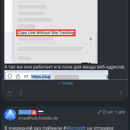
А так же оно работает и в поле для ввода веб-адресов:
EXPAND
1
🅴🆁🆄🅰 🇷🇺
vor 1 Jahr
erua@hub.hubzilla.de
В очередной раз поймали #
Microsoft
на отправке