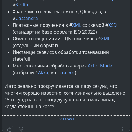
#
AERODISK
#
АЭРОДИСК
#
lang_ru
@
Russia
#
Kotlin
Хранение ссылок платёжных, QR-кодов, в
#
Cassandra
Платёжные поручения в #
XML
со схемой #
XSD
(стандарт на базе формата ISO 20022)
Обмен сообщениями с ЦБ тоже через #
XML
(отдельный формат)
Инстанцы сервисов обработки транзакций
statefull
Многопоточная обработка через
Actor Model
(выбрали #
Akka
, вот
эта вот
)
И это реально прокручивается за пару секунд, что
многим хорошо известно, хотя изначально выделено
15 секунд на всю процедуру оплаты в магазинах,
когда стоишь на кассе.
Полезно к вопросам о технологической отсталости и
EXPAND
зависимости.
1