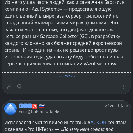
Из него ушла часть людей, как и сама Анна Барски, в
СБП в десять раз ниже, чем у древних Visa &
компанию «Azul Systems» — предоставляющую
MasterCard.
единственный в мире Java-сервер приложений не
страдающий «замираниями мира» (фризами). Это
Может и доживём когда-нибудь, когда отечественная
важно и мощно потому, что для Java сделано аж
государственная агитационно-пропагандийская
четыре разных Garbage Collector (GC), в разработку
машина начнёт такие вещи раскручивать в медийном
каждого вложено как бюджет средней европейской
пространстве. Если не в прайм-тайм на федеральных
страны. И не один из них не решает вопрос паузы
ТВ каналах, то хотя бы продвигать в различных
исполнения кода, удалось эту беду побороть лишь в
социальных медиа.
сервере приложения от компании «Azul Systems».
#
softwaredevelopment
#
lang_ru
@
Russia
И вот те люди, кто не ушли, в своё время, в
EXPAND
создававшийся в Питере филиал #
AzulSystems
(условно Леонидом) или же потом пострадали от
ухода компании из РФ — это и есть «Axiom JDK».
🅴🆁🆄🅰 🇷🇺
vor 1 Jahr
На #
youtube
можно найти выступление
Анны Барски
erua@hub.hubzilla.de
«Java Life Story»
о том, с чего и как вся разработка Java
Исплевался смотря видео интервью #
АСКОН
ребятам
пошла и развивалась вокруг команд в РФ с кем в #
Sun
с канала «Pro Hi-Tech» — «
Почему нет софта под
работали — оно аж 11-летней давности.