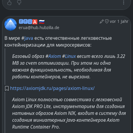
вероятности встретить динозавры у входа в метро.
Такому заказчику многое безразлично, т. к. для него
любой проект выглядит как для той девушки из
🅴🆁🆄🅰 🇷🇺
vor 1 Jahr
анекдота, мол 50% на 50% — либо встречу, либо нет —
erua@hub.hubzilla.de
либо получится, либо нет. Управление рисками,
В мире #
Java
есть отечественные легковестные
страхование рисков, горизонты планирование
контейнеризации для микросервисов:
оказываются слишком сложными вещами для очень
многих заказчиков.
Базовый образ #
Axiom
#
Linux
весит всего лишь 3.22
MB за счет оптимизации. При этом ни одна
И вот, ради своего выживания команды разработки и
важная функциональность, необходимая для
стали полагаться на дополнительное
работы контейнеров, не вырезана.
финансирование, изначально подписываясь под
https://axiomjdk.ru/pages/axiom-linux/
проектами с чрезвычайно скудными бюджетами.
Прекрасно осознавая, что любой заказчик рано или
Axiom Linux полностью совместима с легковесной
поздно хочет часть требований на проекте изменить
Axiom JDK PRO Lite, инструментарием для создания
или пересмотреть. Если уж не большую часть, то уж
нативных образов Axiom NIK, входит в систему для
какую-то часть поменять точно захочет, такова
создания миниатюрных Java-контейнеров Axiom
реальность. Именно в этот момент заказчику и
Runtime Container Pro.
приходится серьёзно раскошелиться или же пустить