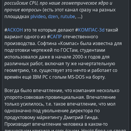
российские CPU, про наше геометрическое ядро и
прочие вопросы
» (есть этот канал сразу на разных
А всякую сводную информацию по «БеллСофт» можно
площадках
plvideo
,
dzen
,
rutube
, ...)
найти
на тадвайзере
. Такого плана как то, что с 2019-
года активно участвует в развитии Java-платформы:
#
АСКОН
это те которые делают #
КОМПАС-3d
такой
вариант одного из #
САПР
отечественного
«...на декабрь 2019 года входит в топ-5
производства. Софтина «Компас» была известна для
контрибьюторов #
OpenJDK
вместе с Oracle, Red Hat,
подготовки чертежей по ГОСТам, студентами
SAP и Google.
использовался даже в начале 2000-х годов для
Компания выпускает и поддерживает #
Liberica
JDK
различных работ, включая ту же начертательную
— Java-дистрибутив на основе #
OpenJDK
для
геометрию, т.е. существует это нечто и работает со
расширенного набора платформ, включая
времён ещё IBM PC с голым MS-DOS на борту.
контейнеризованные сборки c #
AlpineLinux
.
«БеллСофт» имеет лицензию TCK, поэтому Liberica
Всегда было впечатление, что компания несколько
JDK гарантированно соответствует стандарту
упорото-совковая-провинциальная. Впечатление
#
JavaSE
.
только усилилось, т.е. такое впечатление, что мол
В то же время, компания разрабатывает #
LiberCat
однозначно под увольнение директора по
- российский сервер приложений #
JavaEE
на основе
продуктовому ма́ркетингу Дмитрий Гинда.
проекта с открытым исходным кодом
Производит впечатление человека в каком-то
#
ApacheTomcat
.
личностном кризисе и серьёзном. Несёт бред не следя