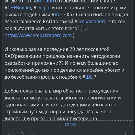
И где тот же #
Borland
со своими RAD'ами в лице
#
java
#
lang_ru
@
Russia
директор «C3D Labs» — компании делающей
#
C++Builder
, #
Delphi
и все остальные громкие игроки
геометрическое ядро, используемое и в #
КОМПАС-3d
рынка с подобными #
IDE
? Как быстро Borland продал
и в #
NanoCAD
и ещё в 58 других продуктах разных
всё касающееся RAD то самой #
Embarcadero
, что кое-
компаний.
как пытается жить с этого всего? (
https://www.embarcadero.com
)
Может и ошибаюсь, но впечатление от Дмитрия
Гинды сводится к тому, что это типичный провинциал
И сколько раз за последние 20 лет после этой
с комплексом неполноценности, без мозгов и без
RAD'революции пришлось изменить методологии
чувства меры, привыкший полагаться лишь на гонор
разработки приложений? И почему большинство
и демонстрацию амбиций на пустом месте.
приложений до сих пор делаются в крайне убогих и
Когда компанию представляют такие люди, то
до безобразия простых подобиях #
IDE
?
появляется ощущение, что компания в тотальной
жопе находится и никакое импортозамещение и
Добро пожаловать в мир обратно — рассуждения
выходы на иностранные рынки не спасёт от
дилетанта могут казаться абсолютно логичными и
надвигающегося неминуемого банкротства или чего-
однозначными, в итоге, доходящими абсолютно
то такого.
стройным путём до сюра и абсурда. Из-за чего
дилетант и профан начинает истерично
И очень порадовал директор «C3D Labs», как держится
подпрыгивать и раскидывать вокруг свою нетленку.
EXPAND
и ведёт себя, типичный образчик сдержанного
Но в реальности любая подобная из пальца
1
1