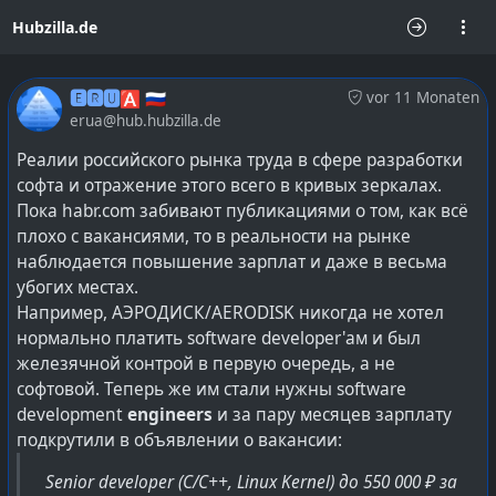
Hubzilla.de
🅴🆁🆄🅰 🇷🇺
vor 11 Monaten
erua@hub.hubzilla.de
Реалии российского рынка труда в сфере разработки
софта и отражение этого всего в кривых зеркалах.
Пока habr.com забивают публикациями о том, как всё
плохо с вакансиями, то в реальности на рынке
наблюдается повышение зарплат и даже в весьма
убогих местах.
Например, АЭРОДИСК/AERODISK никогда не хотел
нормально платить software developer'ам и был
железячной контрой в первую очередь, а не
софтовой. Теперь же им стали нужны software
development
engineers
и за пару месяцев зарплату
подкрутили в объявлении о вакансии:
Senior developer (C/C++, Linux Kernel) до 550 000 ₽ за