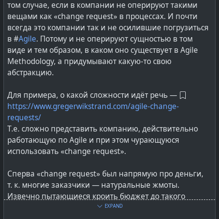
том случае, если в компании не оперируют такими
крайне глупо пытаться стрясти денег с общества за то
вещами как «change request» в процессах. И почти
самое, что отдавалось в общественно-публичное
всегда это компании так и не осилившие погрузиться
владение.
в #
Agile
. Потому и не оперируют сущностью в том
виде и тем образом, в каком оно существует в Agile
Сколько людей в казино, на бирже или завсегдатаев
Methodology, а придумывают какую-то свою
букмекеров мнят себя избранными, кому повезёт
абстракцию.
потому что они ... что-то знают, чувствуют, якобы
умеют видеть и распознавать?
Для примера, о какой сложности идёт речь —
Вот так же и с толпой разработчиков free-шного софта
https://www.gregerwikstrand.com/agile-change-
в мире open source.
requests/
Т.е. сложно представить компанию, действительно
#
software
#
opensource
#
softwaredevelopment
#
lang_ru
работающую по Agile и при этом чурающуюся
использовать «change request».
Сперва «change request» был напрямую про деньги,
т. к. многие заказчики — натуральные жмоты.
Извечно пытающиеся кроить бюджет до такого
состояния, при котором вероятность маломальски
EXPAND
успешного завершения проекта начинает сводиться к