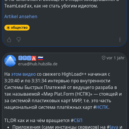
TeamLead'ах, как не стать убогим идиотом.
выслушивая распинания с напутствиями, преданно
заглядывать в глаза «руководству» демонстрируя
Artikel ansehen
блеск интереса к работе в очах своих собственных.
Мы поставили вакансию в категорию «Формат
общество
работы: удалённо или гибрид» на
специализированном ресурсе, но ведь мы же правила
диктуем, мы работодатель — извольте подчиняться.
Мы и так уже пошли на уступку подняв верхнюю
🅴🆁🆄🅰 🇷🇺
vor 1 Jahr
часть вилки до среднего по рынку. Может быть, если
erua@hub.hubzilla.de
вы нам очень сильно понравитесь и впечатлите,
тогда подумаем, а делать ли вам оффер на такую
На
этом видео
со свежего HighLoad++ начиная с
сумму :) А в остальном же мы будем и дальше
3:20:40 и по 3:31:34 интервью про внутренности
ебальник морщить, утверждая что вы не совсем тот
Системы Быстрых Платежей от ведущего разраба в
специалист, которого мы ищем, но тем не менее
так называемой «Мир Plat.Form (НСПК)» — стоящей и
можем попробовать поработать вместе, если вы
за системой пластиковых карт МИР, т.е. это часть
согласитесь на зарплату поменьше медианной на
национальной система платёжных карт #
НСПК
.
рынке.
TL;DR как и на чём вращается #
СБП
#
работа
#
рыноктруда
#
job
#
softwaredevelopment
Приложения (сами инстанцы сервисов) на #
Java
и