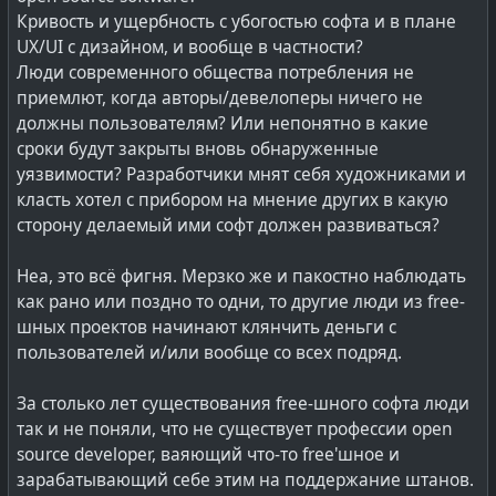
#
curl
может использовать разные альтернативы
Кривость и ущербность с убогостью софта и в плане
OpenSSL, т.к. изначально спроектирован таким
UX/UI с дизайном, и вообще в частности?
То есть, ИИ вам не код генерирует - это уже не
образом, что не завязан именно на OpenSSL:
Люди современного общества потребления не
нужно. Экран разработчика поделён на две части -
Есть официальная документация
что и как с
приемлют, когда авторы/девелоперы ничего не
на одной он пишет чо надо от приложения, а на
бэкендами вообще
.
должны пользователям? Или непонятно в какие
другой части это приложение в реальном времени
Рядом, примерно там же имеется
сравнение
сроки будут закрыты вновь обнаруженные
меняет свою форму согласно описанию
разных криптографических бэкендов
.
уязвимости? Разработчики мнят себя художниками и
разработчика.
класть хотел с прибором на мнение других в какую
Что предлагают по HTTP/3 авторы curl?
сторону делаемый ими софт должен развиваться?
Иначе говоря, программисты всегда заполняли
Вот зелёным выделена комбинация библиотек,
грань между неформальными концепциями
которую полагают наиболее стабильным и
Неа, это всё фигня. Мерзко же и пакостно наблюдать
предметной области и формальным исполнителем
полноценным вариантом
как рано или поздно то одни, то другие люди из free-
(вычислителем). Служили неким мостиком из мира
Вся загвоздка в том, что #
OpenSSL
пытается
шных проектов начинают клянчить деньги с
живого в мир мёртвого. Для чего надо было
содержать в себе реализацию #
QUIC
, а не использует
пользователей и/или вообще со всех подряд.
изучать мертвяцкие формализмы, понимать, как
реализацию в виде какой-то библиотеки.
вычислитель их отрабатывает и много, много
За столько лет существования free-шного софта люди
другого.
Что получается в целом?
так и не поняли, что не существует профессии open
Протокол #
HTTP/3
реализуется через библиотеку
source developer, ваяющий что-то free'шное и
А теперь таким мостиком будет работать новый ИИ.
#
nghttp3
.
зарабатывающий себе этим на поддержание штанов.