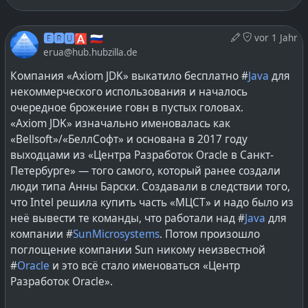
Почему собственно и рассказывать доводилось так
подробно о том насколько Java
реально русская и
«Axiom JDK»
.
🅴🆁🆄🅰 🇷🇺
vor 1 Jahr
Да и хорошо известен тот факт, что Kotlin тоже
erua@hub.hubzilla.de
российский, целиком и полностью, тоже в основном
Компания «Axiom JDK» выкатило бесплатно #
Java
для
питерский — назван в честь острова #
Котлин
на
некоммерческого использования и началось
котором располагается город #
Кронштадт
.
очередное брожение говн в пустых головах.
«Axiom JDK» изначально именовалась как
И вопрос переносимости Java-приложений между
«Bellsoft»/«БеллСофт» и основана в 2017 году
серверами с разными ОС тоже хорошо известен,
выходцами из «Центра Разработок Oracle в Санкт-
сегодня это одни ОС с application servers, а завтра
Петербурге» — того самого, который ранее создали
могут быть и другие. Если перешли на что-то сродни
люди типа Анны Барски. Создавали в следствии того,
«Axiom JDK», так же могут уйти и на решения Azul
что Intel решила купить часть «МЦСТ» и надо было из
Systems, гарантирующие отсутствие «замираний
неё вывести те команды, что работали над #
Java
для
мира» (фризов при работе GC) или наоборот.
компании #
SunMicrosystems
. Потом произошло
поглощение компании Sun никому неизвестной
А национальная СБП, весьма нагруженная и
#
Oracle
и это всё стало именоваться «Центр
социально значимая вещь, которой пользуется
Разработок Oracle».
реально много людей в РФ, довольно большой
процент населения. Как известно уровень комиссии у