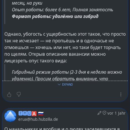
месяц, на руки
Опыт работы: более 6 лет, Полная занятость
Формат работы: удалённо или гибрид
Однако, убогость с ущербностью этот такое, что просто
так не исчезает — не пропьёшь и в одночасье не
отмоешься — хочешь или нет, но таки будет торчать
по щелям. Открыв описание вакансии можно
лицезреть опус такого вида:
Гибридный режим работы (2-3 дня в неделю можно
удаленно). Просим обратить внимание, что
работа предполагает присутствие в офисе. Мы ЗА
EXPAND
эффективное очное общение и сплоченность
коллектива :)
🅴🆁🆄🅰 🇷🇺
vor 1 Jahr
Раб на галерах должен регулярно отбывать
erua@hub.hubzilla.de
повинность в офисе, присутствуя на ритуальных
О начальниках и вообще и о людях засидевшихся в
служениях с поклонением начальству, лично