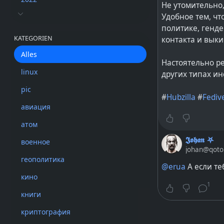
Не утомительно,
Удобное тем, чт
политике, генде
KATEGORIEN
контакта и выки
Alles
Настоятельно ре
linux
других типах ин
pic
#
Hubzilla
#
Fediv
авиация
атом
𝕵𝖔𝖍𝖆𝖓 ⛧
военное
johan@qoto
геополитика
@erua
А если те
кино
1
книги
криптография