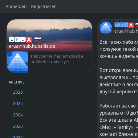
Anmelden
Registrieren
🅴🆁🆄🅰 🇷
erua@hub.hu
🅴🆁🆄🅰 🇷🇺
Всё таких хабзи
erua@hub.hubzilla.de
ползунок такой 
хочешь видеть в
This channel has not added a
profile description yet
Вот открываешь 
выставляешь пол
ARCHIVE
действие в лент
другой херни о
2026
2025
Работает за счё
уровень от 0 до 
2024
Вся эта шкала A
2023
«Me», «Family», 
контакт ближе к
2022