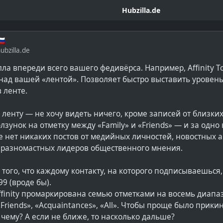
Hubzilla.de
🇺
bzilla.de
лла впереди всего вашего федивёрса. Например, Affinity Too
над вашей «лентой». Позволяет быстро выставить уровень 
 ленте.
ленту — не хочу видеть ничего, кроме записей от близки
зунок на отметку между «Family» и «Friends» — и за одно
е нет никаких постов от медийных личностей, новостных а
т разномастных лидеров общественного мнения.
т того, что каждому контакту, на которого подписываешься
99 (вроде бы).
ffinity промаркирована семью отметками на восемь диапаз
«Friends», «Acquaintances», «All». Чтобы проще было прикин
 чему? А если не ближе, то насколько дальше?