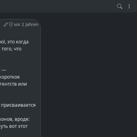
vor 2 Jahren
l, это когда
того, что
х —
 короткое
гентств или
, присваивается
онов, вроде:
уть вот этот