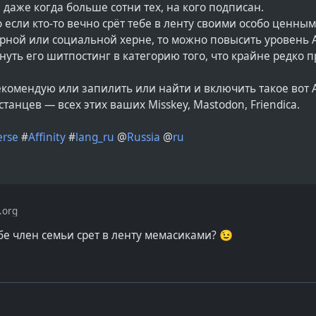
 даже когда больше сотни тех, на кого подписан.
о если кто-то вечно срёт тебе в ленту своими особо ценны
рной или социальной херне, то можно повысить уровень Aff
нуть его шитпостинг в категорию того, что крайне редко 
комендую или запилить или найти и включить такое вот Aff
станцев — всех этих ваших Misskey, Mastodon, Friendica.
erse
#
Affinity
#
lang_ru
@
Russia
@
ru
.org
бе член семьи срет в ленту мемасиками? 😉