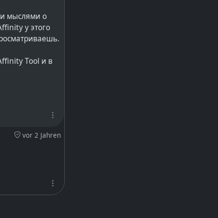
ми мыслями о
inity у этого
просматриваешь.
inity Tool и в
vor 2 Jahren