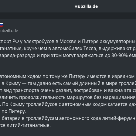
Hubzilla.de
🇺
bzilla.de
порт РФ у электробусов в Москве и Питере аккумуляторны
танатные, круче чем в автомобилях Тесла, выдерживают р
аряда-разряда и при этом могут заряжаться до 80-90% ёмк
автономным ходом по тому же Питеру имеются в изрядном 
х в Крыму — там давно есть самый длинный в мире тролл
тот вид транспорта очень развит, востребован и важна эта 
еличить продолжительность маршрутов без наращивания
. По Крыму троллейбусов с автономным ходом катается да
 по Питеру.
 батареи в троллейбусам автономного хода литий-ферумн
тся литий-титанатные.