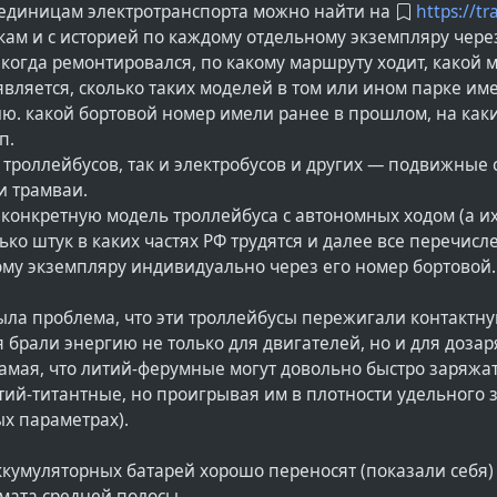
 единицам электротранспорта можно найти на
https://t
кам и с историей по каждому отдельному экземпляру через
когда ремонтировался, по какому маршруту ходит, какой 
ляется, сколько таких моделей в том или ином парке им
ю. какой бортовой номер имели ранее в прошлом, на как
п.
к троллейбусов, так и электробусов и других — подвижные 
и трамваи.
конкретную модель троллейбуса с автономных ходом (а их
ько штук в каких частях РФ трудятся и далее все перечис
ому экземпляру индивидуально через его номер бортовой.
ла проблема, что эти троллейбусы пережигали контактную
брали энергию не только для двигателей, но и для дозар
самая, что литий-ферумные могут довольно быстро заряжа
тий-титантные, но проигрывая им в плотности удельного за
х параметрах).
кумуляторных батарей хорошо переносят (показали себя) 
мата средней полосы.