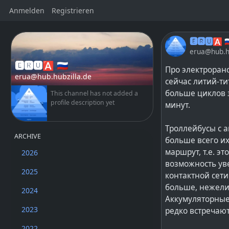
Anmelden
Registrieren
🅴🆁🆄🅰 🇷
erua@hub.hu
🅴🆁🆄🅰 🇷🇺
Про электроранс
erua@hub.hubzilla.de
сейчас литий-ти
больше циклов з
This channel has not added a
profile description yet
минут.
Троллейбусы с 
ARCHIVE
больше всего и
маршрут, т.е. э
2026
возможность ув
2025
контактной сети
больше, нежели
2024
Аккумуляторные
2023
редко встречаю
2022