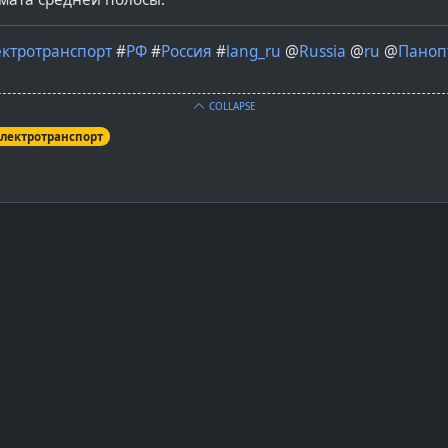
ектротранспорт
#
РФ
#
Россия
#
lang_ru
@
Russia
@
ru
@
Паноп
COLLAPSE
электротранспорт