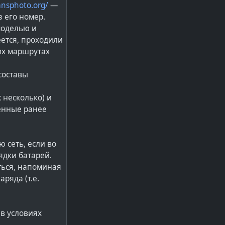
ransphoto.org/
—
 его номер.
моделью и
еется, проходили
их маршрутах
составы
 несколько) и
ленные ранее
 сеть, если во
ядки батарей.
ться, напоминая
ряда (т.е.
в условиях