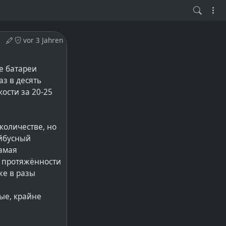
vor 3 Jahren
е батареи
аз в десять
ости за 20-25
количестве, но
ейбусный
самая
 протяжённости
же в разы
ые, крайне