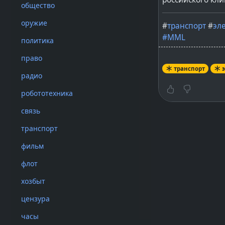
общество
оружие
#
транспорт
#
эл
#
MML
политика
право
транспорт
радио
робототехника
связь
транспорт
фильм
флот
хозбыт
цензура
часы