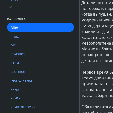
Детали по всем
по городам, пар
когда выпущен, 
KATEGORIEN
модификацией яв
ли модернизаци
Alles
ходили и т.д. и т.
linux
Касается это ка
метрополитена 
pic
Можно выбрать 
авиация
посмотреть скол
детали по кажд
атом
военное
Первое время бы
время движения 
геополитика
причина та же 
кино
в этом плане ли
масса-габаритны
книги
Оба варианта ак
криптография
российского кли