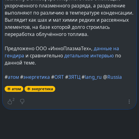
укороченного плазменного разряда, а разделение
выполняют по различию в температуре конденсации.
Выглядит как шах и мат химии редких и рассеянных
элементов, на базе которой долго строилась
переработка облучённого топлива.
Предложено ООО «ИнноПлазмаТех»,
данные на
гендира
и сравнительно
детальное интервью
по
данной теме.
#
атом
#
энергетика
#
ОЯТ
#
ЗЯТЦ
#
lang_ru
@
Russia
атом
энергетика
2