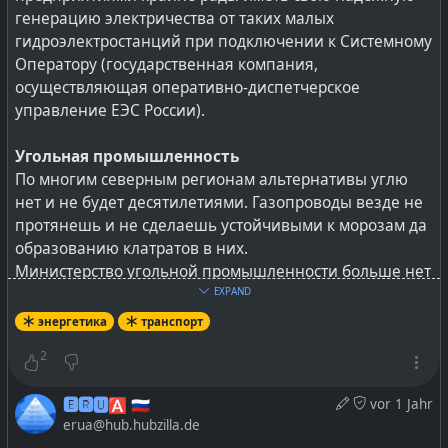
генерацию электричества от таких малых
гидроэлектростанций при подключении к Системному
Оператору (государственная компания,
осуществляющая оперативно-диспетчерское
управление ЕЭС России).
Угольная промышленность
По многим северным регионам альтернативы углю
нет и не будет десятилетиями. Газопроводы везде не
протянешь и не сделаешь устойчивыми к морозам да
образованию клатратов в них.
Министерство угольной промышленности больше нет
— никто не работает с угольной химией и не
EXPAND
занимается энергоустановками с закритичными
энергетика
транспорт
температурами пара. А уникальный опыт угольной
2
химии можно брать не только от СССР, но и
поднакопившийся за последние 40 лет в том же ЮАР.
🅴🆁🆄🅰 🇷🇺
vor 1 Jahr
Важно это потому, что уголь можно и нужно не только
erua@hub.hubzilla.de
сжигать, а использовать в качестве сырья для многих