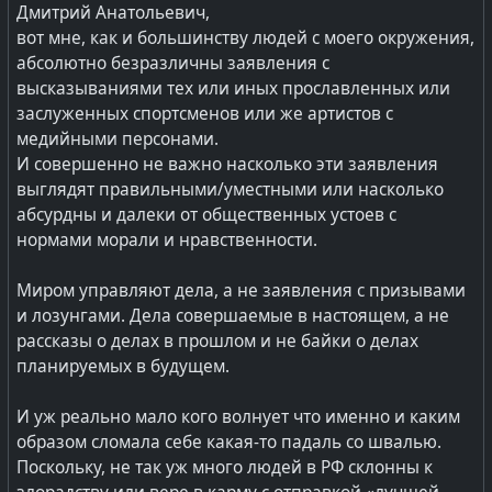
вещей, подобно тому как вырастают кластеры
Дмитрий Анатольевич,
предприятий вокруг нефте- и газоперерабатывающих
вот мне, как и большинству людей с моего окружения,
заводов.
абсолютно безразличны заявления с
высказываниями тех или иных прославленных или
Однако, даже такие элементарные вещи, как
заслуженных спортсменов или же артистов с
железные дороги и порты перевалки угля на экспорт
медийными персонами.
компаниям приходится строить самостоятельно.
И совершенно не важно насколько эти заявления
Внутренний российский рынок сбыта для них
выглядят правильными/уместными или насколько
слишком хаотичен и пронизан непрекращающейся
абсурдны и далеки от общественных устоев с
свистопляской с ежегодными тендерами и вопросы
нормами морали и нравственности.
выживания может обеспечить лишь отлаженный
экспорт в больших объёмах.
Миром управляют дела, а не заявления с призывами
А безопасность труда и качество жизни людей в
и лозунгами. Дела совершаемые в настоящем, а не
угольных шахтах никого не волнует. Этот вид
рассказы о делах в прошлом и не байки о делах
деятельности превратился в нечто постыдное и
планируемых в будущем.
хаотичное, сродни безумию ларьков и киосков
рыночной торговли в 90-х годах.
И уж реально мало кого волнует что именно и каким
образом сломала себе какая-то падаль со швалью.
Природные газ и транспорт
Поскольку, не так уж много людей в РФ склонны к
В стране несколько видов топлива для