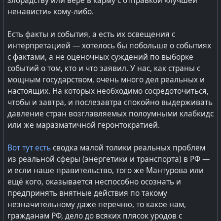
злорадству или вере в карму с отправкой «лучшей
автомобильного транспорта — три вида «газа» и
ненависти» кому-либо.
бензина с дизелем и электрический транспорт на
множестве видов батарей.
Есть факты и события, а есть их освещения с
интерпретацией — хотелось бы побольше о событиях
Откуда аж три вида газа для автомобилей?
с фактами, а не оценочных суждений по выборке
пропан-бутановая смесь сжиженная (СУГ, LPG)
событий о том, кто и что заявил. У нас, как страны с
метан, он же природный газ, в баллонах (КПГ,
мощным государством, очень много дел реальных и
CNG)
настоящих. На которых необходимо сосредоточиться,
метан в сжиженном виде (СПГ, LNG) в сосудах
чтобы и завтра, и послезавтра спокойно выдерживать
Дюара
давление стран возглавляемых полоумными клабкидс
или же маразматичной геронтократией.
Т.е. по дорогам надо строить и содержать три
Вот тут есть
сводка малой толики реальных проблем
независимые инфраструктуры обеспечения топливом.
из реальной сферы (энергетики и транспорта) в РФ —
Утопия про заправки для электрического транспорта
и если наше правительство, того же Мантурова или
— и желательно быстрые — требует серьёзных
ещё кого, оказывается неспособно осознать и
мощностей от электрических сетей. А
предпринять внятные действия по такому
электросбытовые и магистральные сети
незначительному даже перечню, то какое нам,
неприспособленны к такому, равно как и
гражданам РФ, дело до всяких плясок уродов с