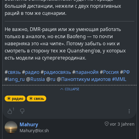
большей дистанции, нежели с двух портативных
раций в том же сценарии.
Не важно, DMR-рация или же умеющая работать
только в аналоге, но если Baofeng — то почти
наверняка это «на чипе». Потому забыть о них и
смотреть в сторону тех же Quansheng'ов, у которых
есть модели на супергетеродинах.
#
связь
#
радио
#
радиосвязь
#
паранойя
#
Россия
#
РФ
#
lang_ru
@
Russia
@
ru
@
Паноптикум идиотов #
MML
COLLAPSE
радио
связь
1
Mahury
vor 3 Jahren
Mahury@lor.sh