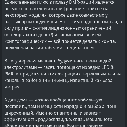
Единственный плюс в пользу DMR-раций является
возможность включить шифрование стойкое на
некоторых моделях, которое даже совместимо у
разных производителей. Но с этим надо повозиться, в
силу причин снятия лицензионных ограничений
(вендоры хотят денег!) и зашивания ключей
криптографических — всё придётся делать с компа,
подключая рации кабелем специальным.
В лесу деревья мешают, будучи насыщены водой с
электролитами — гасят, поглощают изрядно LPD &
PMR, и придётся на этих же рациях переключиться на
каналы в районе 145-146МГц, известный как «два
метра».
А для дома — можно вообще автомобильную
поставить, там и мощности изрядно и выбор антенн
широченный. Именно от антенны и зависит
эффективность радиосвязи, т.е. связь мобильного
абонента с аппартаментами будет на гораздо