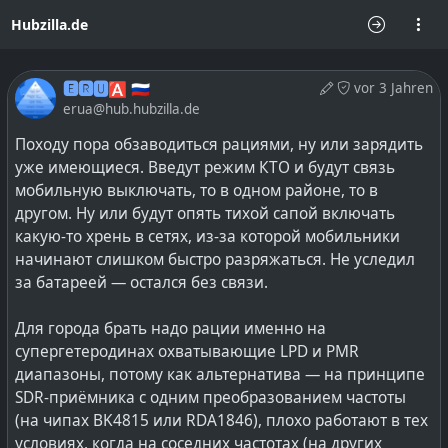
Hubzilla.de
🅴🆁🆄🅰 🇷🇺
vor 3 Jahren
erua@hub.hubzilla.de
Походу пора обзаводиться рациями, ну или зарядить
уже имеющиеся. Введут режим КТО и будут связь
мобильную выключать, то в одном районе, то в
другом. Ну или будут опять тихой сапой включать
какую-то хрень в сетях, из-за которой мобильники
начинают слишком быстро разряжаться. Не уследил
за батареей — остался без связи.
Для города брать надо рации именно на
супергетеродинах охватывающие LPD и PMR
диапазоны, потому как альтернатива — на принципе
SDR-приёмника с одним преобразованием частоты
(на чипах BK4815 или RDA1846), плохо работают в тех
условиях, когда на соседних частотах (на других