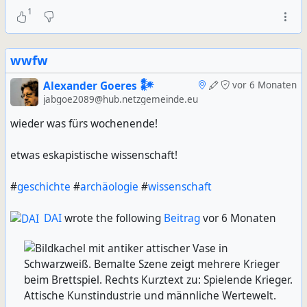
1
wwfw
Alexander Goeres 𒀯
vor 6 Monaten
jabgoe2089@hub.netzgemeinde.eu
wieder was fürs wochenende!
etwas eskapistische wissenschaft!
#
geschichte
#
archäologie
#
wissenschaft
DAI
wrote the following
Beitrag
vor 6 Monaten