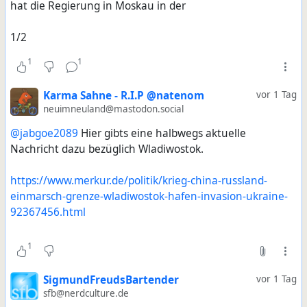
hat die Regierung in Moskau in der
1/2
1
1
Karma Sahne - R.I.P @natenom
vor 1 Tag
neuimneuland@mastodon.social
@jabgoe2089
Hier gibts eine halbwegs aktuelle
Nachricht dazu bezüglich Wladiwostok.
https://www.merkur.de/politik/krieg-china-russland-
einmarsch-grenze-wladiwostok-hafen-invasion-ukraine-
92367456.html
1
SigmundFreudsBartender
vor 1 Tag
sfb@nerdculture.de