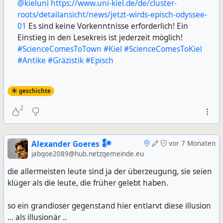
@kieluni
https://www.uni-kiel.de/de/cluster-
roots/detailansicht/news/jetzt-wirds-episch-odyssee-
01
Es sind keine Vorkenntnisse erforderlich! Ein
Einstieg in den Lesekreis ist jederzeit möglich!
#ScienceComesToTown
#Kiel
#ScienceComesToKiel
#Antike
#Gräzistik
#Episch
geschichte
2
Alexander Goeres 𒀯
vor 7 Monaten
jabgoe2089@hub.netzgemeinde.eu
die allermeisten leute sind ja der überzeugung, sie seien
klüger als die leute, die früher gelebt haben.
so ein grandioser gegenstand hier entlarvt diese illusion
... als illusionär ..