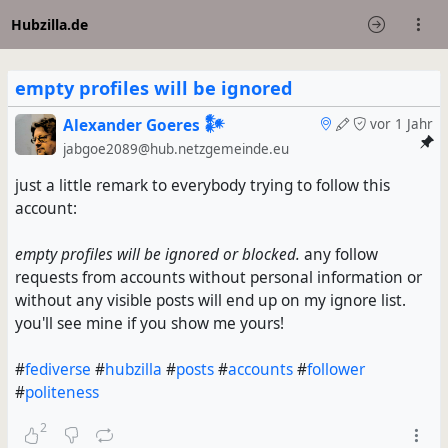
Hubzilla.de
empty profiles will be ignored
Alexander Goeres 𒀯
vor 1 Jahr
jabgoe2089@hub.netzgemeinde.eu
just a little remark to everybody trying to follow this
account:
empty profiles will be ignored or blocked.
any follow
requests from accounts without personal information or
without any visible posts will end up on my ignore list.
you'll see mine if you show me yours!
#
fediverse
#
hubzilla
#
posts
#
accounts
#
follower
#
politeness
2