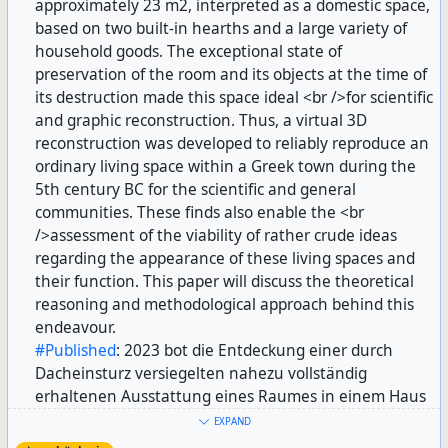
#Published
: 2023 bot die Entdeckung einer durch
Dacheinsturz versiegelten nahezu vollständig
erhaltenen Ausstattung eines Raumes in einem Haus
in
#Selinunt
die einmalige Möglichkeit, das
EXPAND
Alltagsleben in der griechischen Stadt kurz vor ihrer