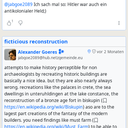
@jabgoe2089
Ich sach mal so: Hitler war auch ein
antikolonialer Held;)
1
ficticious reconstruction
Alexander Goeres 𒀯
vor 2 Monaten
jabgoe2089@hub.netzgemeinde.eu
attempts to make history perceptible for non
archaeologists by recreating historic buildings are
basically a nice idea. but they are also nearly always
wrong. recreations like the palaces in crete, the sea
dwellings in unteruhldingen at the lake constance, the
reconstruction of a bronze age fort in biskupin (
https://en.wikipedia.org/wiki/Biskupin
) aso are to the
lagest part creations of the fantasy of the modern
builders. you need findings like must farm (
https://en.wikipedia.org/wiki/Must_Farm
) to be able to