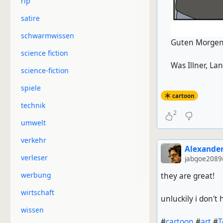
rip
satire
schwarmwissen
Guten Morgen,
science fiction
Was Illner, La
science-fiction
spiele
cartoon
technik
2
umwelt
verkehr
Alexander
verleser
jabgoe2089
werbung
they are great!
wirtschaft
unluckily i don't
wissen
#
cartoon
#
art
#
T