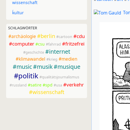
wissenschaft
To
ḱultur
SCHLAGWÖRTER
#
berlin
#
cdu
#
archäologie
#
cartoon
#
computer
#
fritzefrei
#
csu
#
fahrrad
#
internet
#
geschichte
#
klimawandel
#
medien
#
krieg
#
music
#
musik
#
musique
#
politik
#
qualitätsjournalismus
#
verkehr
#
satire
#
spd
#
russland
#
usa
#
wissenschaft