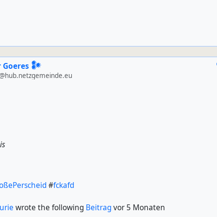
 Goeres 𒀯
@hub.netzgemeinde.eu
is
oßePerscheid
#
fckafd
urie
wrote the following
Beitrag
vor 5 Monaten