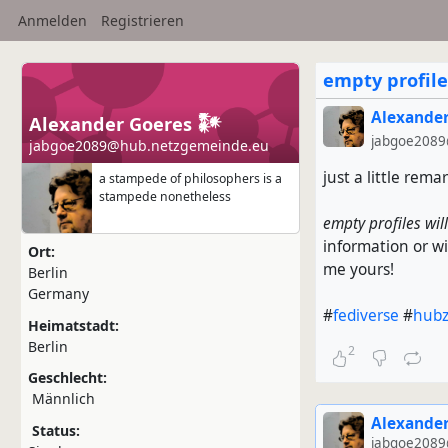
Anmelden
Registrieren
empty profile
Alexander
Alexander Goeres 𒀯
jabgoe2089
jabgoe2089@hub.netzgemeinde.eu
just a little rema
a stampede of philosophers is a
stampede nonetheless
empty profiles wil
information or wi
Ort:
me yours!
Berlin
Germany
#
fediverse
#
hubz
Heimatstadt:
Berlin
2
Geschlecht:
Männlich
Alexander
Status:
jabgoe2089