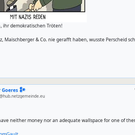
 ihr demokratischen Tröten!
nz, Maischberger & Co. nie gerafft haben, wusste Perscheid sc
 Goeres 𒀯
@hub.netzgemeinde.eu
 have neither money nor an adequate wallspace for one of them
omGault