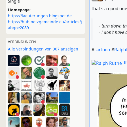
Single
that's a good one
Homepage:
https://laeuterungen.blogspot.de
https://hub.netzgemeinde.eu/articles/j
- turn down th
abgoe2089
- i don't have a
VERBINDUNGEN
Alle Verbindungen von 907 anzeigen
#
cartoon
#
Ralph
R