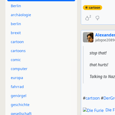
Berlin
cartoon
archäologie
2
berlin
brexit
Alexander
jabgoe2089
cartoon
cartoons
stop that!
comic
that hurts!
computer
Talking to Naz
europa
fahrrad
genörgel
#
cartoon
#
DerGr
geschichte
Die F
gesellschaft