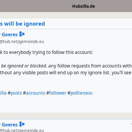
Hubzilla.de
s will be ignored
 Goeres 𒀯
@hub.netzgemeinde.eu
rk to everybody trying to follow this account:
l be ignored or blocked.
any follow requests from accounts wit
thout any visible posts will end up on my ignore list. you'll se
illa
#
posts
#
accounts
#
follower
#
politeness
 Goeres 𒀯
@hub.netzgemeinde.eu