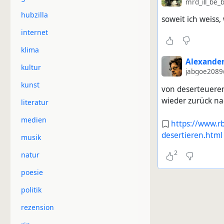
mrd_ill_be_
hubzilla
soweit ich weiss
internet
klima
Alexander
kultur
jabgoe2089
kunst
von deserteueren
wieder zurück nac
literatur
medien
https://www.rb
desertieren.html
musik
2
natur
poesie
politik
rezension