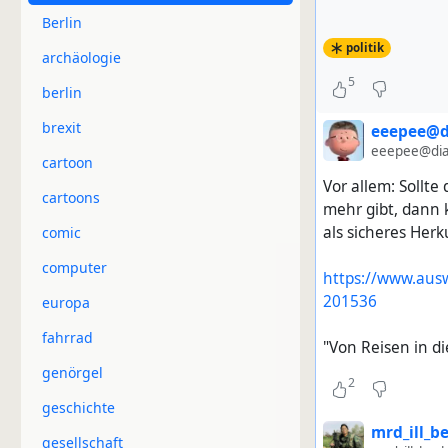
Berlin
politik
archäologie
5
berlin
brexit
eeepee@di
eeepee@dia
cartoon
Vor allem: Sollt
cartoons
mehr gibt, dann 
als sicheres Herk
comic
computer
https://www.ausw
201536
europa
fahrrad
"Von Reisen in d
genörgel
2
geschichte
mrd_ill_b
gesellschaft