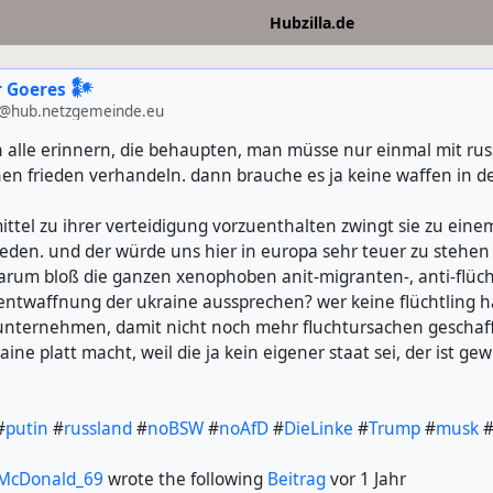
Hubzilla.de
 Goeres 𒀯
@hub.netzgemeinde.eu
ch alle erinnern, die behaupten, man müsse nur einmal mit rus
nen frieden verhandeln. dann brauche es ja keine waffen in de
ittel zu ihrer verteidigung vorzuenthalten zwingt sie zu eine
eden. und der würde uns hier in europa sehr teuer zu steh
warum bloß die ganzen xenophoben anit-migranten-, anti-flüch
 entwaffnung der ukraine aussprechen? wer keine flüchtling ha
s unternehmen, damit nicht noch mehr fluchtursachen gescha
aine platt macht, weil die ja kein eigener staat sei, der ist gew
#
putin
#
russland
#
noBSW
#
noAfD
#
DieLinke
#
Trump
#
musk
McDonald_69
wrote the following
Beitrag
vor 1 Jahr