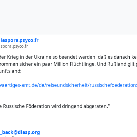
aspora.psyco.fr
spora.psyco.fr
e der Krieg in der Ukraine so beendet werden, daß es danach k
kommen sicher ein paar Million Flüchtlinge. Und Rußland gilt 
unftsland:
aertiges-amt.de/de/reiseundsicherheit/russischefoederations
ie Russische Föderation wird dringend abgeraten."
e_back@diasp.org