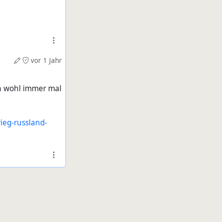
vor 1 Jahr
en wohl immer mal
ieg-russland-