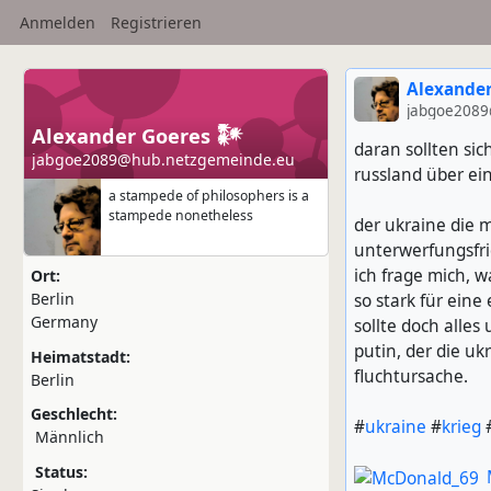
Anmelden
Registrieren
Alexander
jabgoe2089
Alexander Goeres 𒀯
daran sollten si
jabgoe2089@hub.netzgemeinde.eu
russland über ei
a stampede of philosophers is a
stampede nonetheless
der ukraine die m
unterwerfungsfri
ich frage mich, 
Ort:
Berlin
so stark für eine
Germany
sollte doch alle
putin, der die ukr
Heimatstadt:
fluchtursache.
Berlin
Geschlecht:
#
ukraine
#
krieg
Männlich
Status: