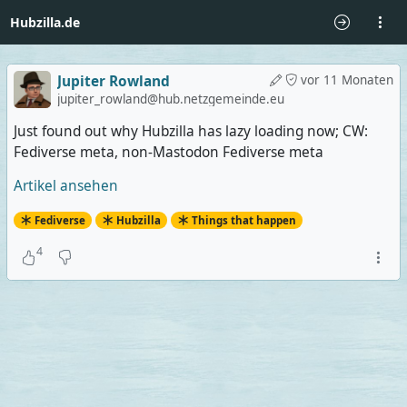
Hubzilla.de
Jupiter Rowland
vor 11 Monaten
jupiter_rowland@hub.netzgemeinde.eu
Just found out why Hubzilla has lazy loading now; CW:
Fediverse meta, non-Mastodon Fediverse meta
Artikel ansehen
Fediverse
Hubzilla
Things that happen
4