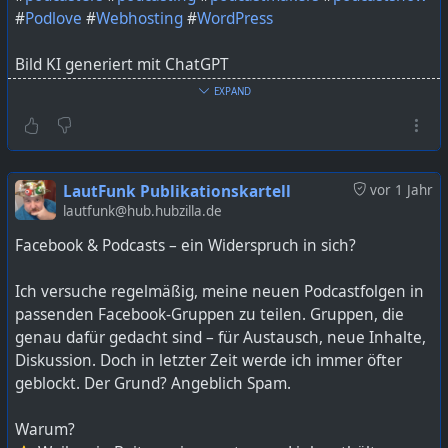
#
Podlove
#
Webhosting
#
WordPress
Bild KI generiert mit ChatGPT
EXPAND
Link ist in der Bio unter podcast zu finden oder unter
podcast.lautfunk.de
https://lautfunk.uber.space/podcast/die-abschweifung-
LautFunk Publikationskartell
vor 1 Jahr
61-wordpress-gehackt-meine-seite-im-
lautfunk@hub.hubzilla.de
ausnahmezustand/
Facebook & Podcasts – ein Widerspruch in sich?
Ich versuche regelmäßig, meine neuen Podcastfolgen in
passenden Facebook-Gruppen zu teilen. Gruppen, die
genau dafür gedacht sind – für Austausch, neue Inhalte,
Diskussion. Doch in letzter Zeit werde ich immer öfter
geblockt. Der Grund? Angeblich Spam.
Warum?