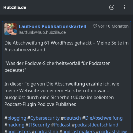
Hubzilla.de
LautFunk Publikationskartell
vor 10 Monaten
lautfunk@hub.hubzilla.de
Die Abschweifung 61 WordPress gehackt – Meine Seite im
Ausnahmezustand
"Was der Podlove-Sicherheitsvorfall für Podcaster
bedeutet"
In dieser Folge von Die Abschweifung erzähle ich, wie
meine Webseite von einem Hack betroffen war –
ausgelöst durch eine Sicherheitslücke im beliebten
Podcast-Plugin Podlove Publisher.
#
blogging
#
Cybersecurity
#
deutsch
#
DieAbschweifung
#
hacking
#
ITSecurity
#
Podcast
#
podcastdeutschland
#
podcasters
#
podcasting
#
podcastmakers
#
podcastshow