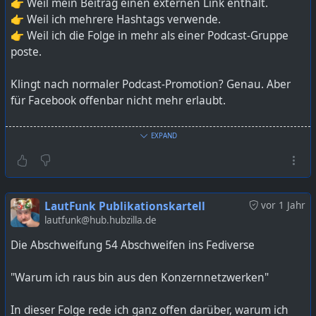
👉 Weil mein Beitrag einen externen Link enthält.
👉 Weil ich mehrere Hashtags verwende.
👉 Weil ich die Folge in mehr als einer Podcast-Gruppe
poste.
Klingt nach normaler Podcast-Promotion? Genau. Aber
für Facebook offenbar nicht mehr erlaubt.
Besonders absurd: Facebook hat 2022 selbst die eigene
EXPAND
Podcast-Funktion eingestellt – es gibt keine Möglichkeit
mehr, Folgen direkt auf der Plattform hochzuladen.
Gleichzeitig wird aber das Teilen von externen Links zu
Podcastfolgen zunehmend unterdrückt.
LautFunk Publikationskartell
vor 1 Jahr
lautfunk@hub.hubzilla.de
Das Ergebnis? Kreative, unabhängige Podcasts werden
Die Abschweifung 54 Abschweifen ins Fediverse
algorithmisch abgestraft. Vielfalt, Diskussion und
Austausch bleiben auf der Strecke. Was übrig bleibt, sind
"Warum ich raus bin aus den Konzernnetzwerken"
Beiträge ohne Tiefe – aber Hauptsache, sie bleiben auf
der Plattform.
In dieser Folge rede ich ganz offen darüber, warum ich