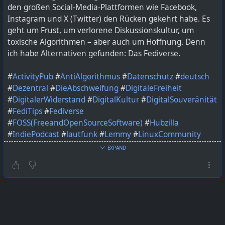
den großen Social-Media-Plattformen wie Facebook,
So macht man sich als Netzwerk nicht nur unattraktiv,
Instagram und X (Twitter) den Rücken gekehrt habe. Es
sondern schließt genau die Menschen aus, die durch
geht um Frust, um verlorene Diskussionskultur, um
Inhalte Vielfalt und Perspektiven schaffen.
toxische Algorithmen – aber auch um Hoffnung. Denn
ich habe Alternativen gefunden: Das Fediverse.
Ich finde: Wer Inhalte zur Diskussion beiträgt, sollte nicht
wie ein Spammer behandelt werden.
#
ActivityPub
#
AntiAlgorithmus
#
Datenschutz
#
deutsch
#
DigitaleVielfalt
#
Podcast
#
FacebookWiderspruch
#
Dezentral
#
DieAbschweifung
#
DigitaleFreiheit
#
DieAbschweifung
#
fediverse
#
DigitalerWiderstand
#
DigitalKultur
#
DigitalSouveränität
#
FediTips
#
Fediverse
#
FOSS(FreeandOpenSourceSoftware)
#
Hubzilla
#
IndiePodcast
#
lautfunk
#
Lemmy
#
LinuxCommunity
#
Mastodon
#
Medienkritik
#
Misskey
#
Netzpolitik
EXPAND
#
OpenSource
#
OpenWeb
#
PeerTube
#
Pixelfed
#
Podcast
#
PodcastDeutsch
#
podcastdeutschland
#
podcasters
#
podcasting
#
PodcastLiebe
#
podcastmakers
#
podcastshow
#
Selfhosting
#
SozialeNetzwerke
#
TechEthik
#
WegVonBigTech