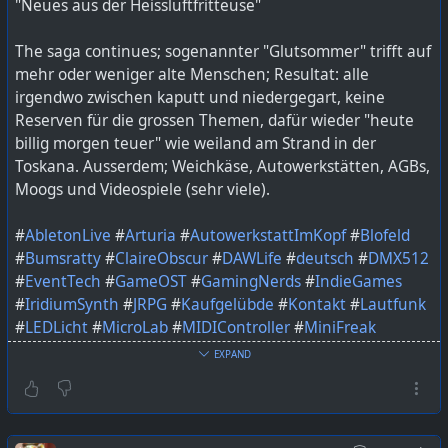
"Neues aus der Heissluftfritteuse"
The saga continues; sogenannter "Glutsommer" trifft auf
mehr oder weniger alte Menschen; Resultat: alle
irgendwo zwischen kaputt und niedergegart, keine
Reserven für die grossen Themen, dafür wieder "heute
billig morgen teuer" wie weiland am Strand in der
Toskana. Ausserdem; Weichkäse, Autowerkstätten, AGBs,
Moogs und Videospiele (sehr viele).
#
AbletonLive
#
Arturia
#
AutowerkstattImKopf
#
Blofeld
#
Bumsratty
#
ClaireObscur
#
DAWLife
#
deutsch
#
DMX512
#
EventTech
#
GameOST
#
GamingNerds
#
IndieGames
#
IridiumSynth
#
JRPG
#
Kaufgelübde
#
Kontakt
#
Lautfunk
#
LEDLicht
#
MicroLab
#
MIDIController
#
MiniFreak
#
MusicGear
#
MusicProduction
#
MusikerPodcast
EXPAND
#
Musikliebe
#
NerdHumor
#
NerdTalk
#
PaperMario
#
Podcast
#
podcastdeutschland
#
podcasters
#
podcasting
#
PodcastLiebe
#
podcastmakers
#
podcastshow
#
Polybrute
#
ProbePodcast
#
SkyrimMusic
#
SlackTitten