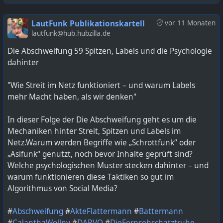
https://lautfunk.uber.space/podcast/die-abschweifung-
LautFunk Publikationskartell
vor 11 Monaten
61-wordpress-gehackt-meine-seite-im-
lautfunk@hub.hubzilla.de
ausnahmezustand/
Die Abschweifung 59 Spitzen, Labels und die Psychologie
dahinter
"Wie Streit im Netz funktioniert – und warum Labels
mehr Macht haben, als wir denken"
In dieser Folge der Die Abschweifung geht es um die
Mechaniken hinter Streit, Spitzen und Labels im
Netz.Warum werden Begriffe wie „Schrottfunk“ oder
„Asifunk“ genutzt, noch bevor Inhalte geprüft sind?
Welche psychologischen Muster stecken dahinter – und
warum funktionieren diese Taktiken so gut im
Algorithmus von Social Media?
#
Abschweifung
#
AkteFlattermann
#
Battermann
#
CalanthaWollny
#
DARVO
#
DieFernsehschatztruhe