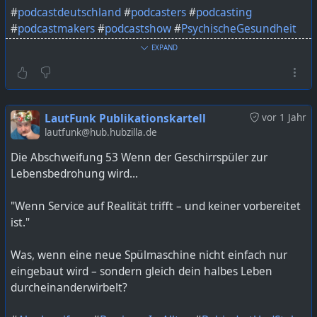
#
podcastdeutschland
#
podcasters
#
podcasting
#
podcastmakers
#
podcastshow
#
PsychischeGesundheit
#
Selbsthilfe
#
StillUndStark
EXPAND
Bild KI generiert mit ChatGPT
https://lautfunk.uber.space/podcast/leise-stille-001-
LautFunk Publikationskartell
vor 1 Jahr
depression/
lautfunk@hub.hubzilla.de
Die Abschweifung 53 Wenn der Geschirrspüler zur
Lebensbedrohung wird…
"Wenn Service auf Realität trifft – und keiner vorbereitet
ist."
Was, wenn eine neue Spülmaschine nicht einfach nur
eingebaut wird – sondern gleich dein halbes Leben
durcheinanderwirbelt?