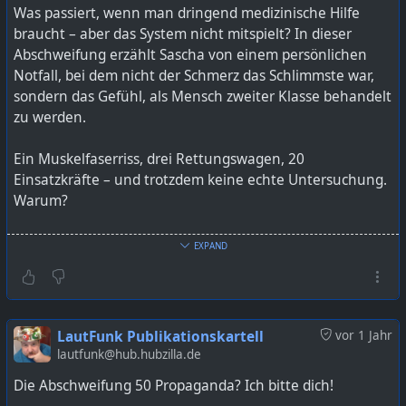
Was passiert, wenn man dringend medizinische Hilfe
braucht – aber das System nicht mitspielt? In dieser
Abschweifung erzählt Sascha von einem persönlichen
Notfall, bei dem nicht der Schmerz das Schlimmste war,
sondern das Gefühl, als Mensch zweiter Klasse behandelt
zu werden.
Ein Muskelfaserriss, drei Rettungswagen, 20
Einsatzkräfte – und trotzdem keine echte Untersuchung.
Warum?
#
Abschweifung
#
BodyShaming
#
deutsch
EXPAND
#
Diskriminierung
#
Krankenhausalltag
#
medizinischesSystem
#
Notaufnahme
#
pflegegrad
#
Podcast
#
PodcastDeutsch
#
podcastdeutschland
#
podcasters
#
podcasting
#
podcastmakers
#
podcastshow
LautFunk Publikationskartell
vor 1 Jahr
#
Rettungsdienst
#
Übergewicht
lautfunk@hub.hubzilla.de
Die Abschweifung 50 Propaganda? Ich bitte dich!
Bild KI generiert mit ChatGPT