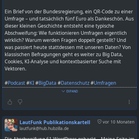
Ein Brief von der Bundesregierung, ein QR-Code zu einer
Umfrage – und tatsächlich fünf Euro als Dankeschön. Aus
dieser kleinen Geschichte entsteht eine typische
Abschweifung: Wie funktionieren Umfragen eigentlich
wirklich? Warum werden Fragen doppelt gestellt? Und
was passiert heute stattdessen mit unseren Daten? Von
klassischen Befragungen geht es weiter zu Big Data,
Cookies, KI-Analyse und kontextbasierter Suche mit
Vektoren.
#
Podcast
#
KI
#
BigData
#
Datenschutz
#
Umfragen
#
Technologie
#
DigitaleSouveränität
#
Vektorsuche
EXPAND
#
LautFunk
Podcast, Umfragen, Meinungsforschung, Big Data, KI,
Künstliche Intelligenz, Datenschutz, Digitale
LautFunk Publikationskartell
vor 10 Monaten
Souveränität, Vektorsuche, Technologie, Nerd Talk,
lautfunk@hub.hubzilla.de
Abschweifung, LautFunk