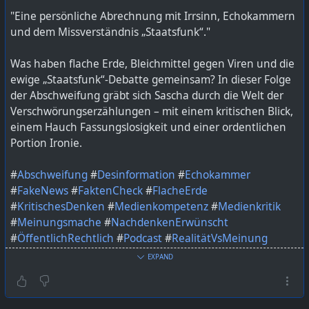
"Eine persönliche Abrechnung mit Irrsinn, Echokammern
https://lautfunk.uber.space/podcast/die-abschweifung-
und dem Missverständnis „Staatsfunk“."
52-notfall-xxl-wenn-gewicht-zur-huerde-wird/
Was haben flache Erde, Bleichmittel gegen Viren und die
ewige „Staatsfunk“-Debatte gemeinsam? In dieser Folge
der Abschweifung gräbt sich Sascha durch die Welt der
Verschwörungserzählungen – mit einem kritischen Blick,
einem Hauch Fassungslosigkeit und einer ordentlichen
Portion Ironie.
#
Abschweifung
#
Desinformation
#
Echokammer
#
FakeNews
#
FaktenCheck
#
FlacheErde
#
KritischesDenken
#
Medienkompetenz
#
Medienkritik
#
Meinungsmache
#
NachdenkenErwünscht
#
ÖffentlichRechtlich
#
Podcast
#
RealitätVsMeinung
#
SaschaSpricht
#
Staatsfunk
#
verschwörungstheorien
EXPAND
#
Wissenschaft
Bild KI generiert mit ChatGPT