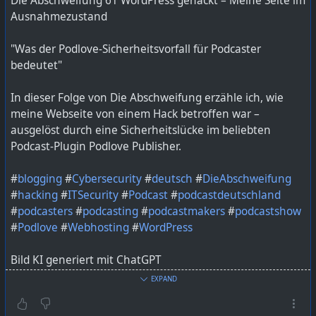
Die Abschweifung 61 WordPress gehackt – Meine Seite im
Ausnahmezustand
Bild KI generiert mit ChatGPT
"Was der Podlove-Sicherheitsvorfall für Podcaster
https://lautfunk.uber.space/podcast/die-abschweifung-
bedeutet"
78-warum-ich-fuenf-euro-vom-staat-bekommen-habe/
In dieser Folge von Die Abschweifung erzähle ich, wie
meine Webseite von einem Hack betroffen war –
ausgelöst durch eine Sicherheitslücke im beliebten
Podcast-Plugin Podlove Publisher.
#
blogging
#
Cybersecurity
#
deutsch
#
DieAbschweifung
#
hacking
#
ITSecurity
#
Podcast
#
podcastdeutschland
#
podcasters
#
podcasting
#
podcastmakers
#
podcastshow
#
Podlove
#
Webhosting
#
WordPress
Bild KI generiert mit ChatGPT
EXPAND
Link ist in der Bio unter podcast zu finden oder unter
podcast.lautfunk.de