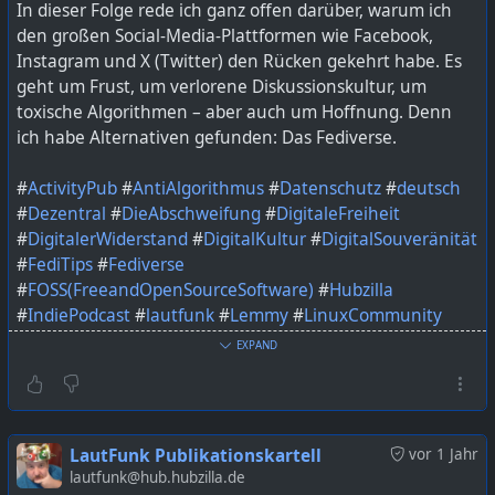
In dieser Folge rede ich ganz offen darüber, warum ich
den großen Social-Media-Plattformen wie Facebook,
So macht man sich als Netzwerk nicht nur unattraktiv,
Instagram und X (Twitter) den Rücken gekehrt habe. Es
sondern schließt genau die Menschen aus, die durch
geht um Frust, um verlorene Diskussionskultur, um
Inhalte Vielfalt und Perspektiven schaffen.
toxische Algorithmen – aber auch um Hoffnung. Denn
ich habe Alternativen gefunden: Das Fediverse.
Ich finde: Wer Inhalte zur Diskussion beiträgt, sollte nicht
wie ein Spammer behandelt werden.
#
ActivityPub
#
AntiAlgorithmus
#
Datenschutz
#
deutsch
#
DigitaleVielfalt
#
Podcast
#
FacebookWiderspruch
#
Dezentral
#
DieAbschweifung
#
DigitaleFreiheit
#
DieAbschweifung
#
fediverse
#
DigitalerWiderstand
#
DigitalKultur
#
DigitalSouveränität
#
FediTips
#
Fediverse
#
FOSS(FreeandOpenSourceSoftware)
#
Hubzilla
#
IndiePodcast
#
lautfunk
#
Lemmy
#
LinuxCommunity
#
Mastodon
#
Medienkritik
#
Misskey
#
Netzpolitik
EXPAND
#
OpenSource
#
OpenWeb
#
PeerTube
#
Pixelfed
#
Podcast
#
PodcastDeutsch
#
podcastdeutschland
#
podcasters
#
podcasting
#
PodcastLiebe
#
podcastmakers
#
podcastshow
#
Selfhosting
#
SozialeNetzwerke
LautFunk Publikationskartell
vor 1 Jahr
#
TechEthik
#
WegVonBigTech
lautfunk@hub.hubzilla.de