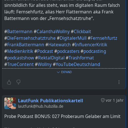
sinnbildlich für alles steht, was im digitalen Raum falsch
läuft: Fernsehfurtz, alias Herr Flattermann aka Frank
Battermann von der „Fernsehschatztruhe“.
#
Battermann
#
CalanthaWollny
#
Clickbait
#
DieFernsehschatztruhe
#
DigitalerMüll
#
Fernsehfurtz
#
FrankBattermann
#
Hatewatch
#
InfluencerKritik
#
Medienkritik
#
Podcast
#
podcasters
#
podcasting
#
podcastshow
#
RektalDigital
#
Trashformat
#
TrueContent
#
Wollny
#
YouTubeDeutschland
#
YouTubeFail
EXPAND
Bild KI generiert mit ChatGPT
Link ist in der Bio oder unter podcast.lautfunk.de zu
LautFunk Publikationskartell
vor 1 Jahr
finden.
lautfunk@hub.hubzilla.de
Probe Podcast BONUS: 027 Proberaum Gelaber am Limit
https://lautfunk.uber.space/podcast/rektal-digital-011-
die-fernsehschatztruhe/