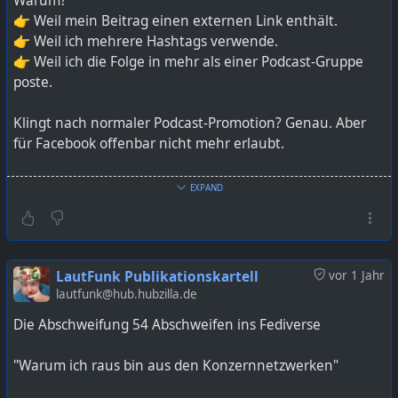
Warum?
👉 Weil mein Beitrag einen externen Link enthält.
👉 Weil ich mehrere Hashtags verwende.
👉 Weil ich die Folge in mehr als einer Podcast-Gruppe
poste.
Klingt nach normaler Podcast-Promotion? Genau. Aber
für Facebook offenbar nicht mehr erlaubt.
Besonders absurd: Facebook hat 2022 selbst die eigene
EXPAND
Podcast-Funktion eingestellt – es gibt keine Möglichkeit
mehr, Folgen direkt auf der Plattform hochzuladen.
Gleichzeitig wird aber das Teilen von externen Links zu
Podcastfolgen zunehmend unterdrückt.
LautFunk Publikationskartell
vor 1 Jahr
lautfunk@hub.hubzilla.de
Das Ergebnis? Kreative, unabhängige Podcasts werden
Die Abschweifung 54 Abschweifen ins Fediverse
algorithmisch abgestraft. Vielfalt, Diskussion und
Austausch bleiben auf der Strecke. Was übrig bleibt, sind
"Warum ich raus bin aus den Konzernnetzwerken"
Beiträge ohne Tiefe – aber Hauptsache, sie bleiben auf
der Plattform.