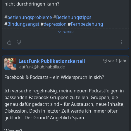
nicht durchdringen kann?
#
beziehungsprobleme
#
Beziehungstipps
#
Bindungsangst
#
depression
#
Fernbeziehung
#
Grenzwertig
#
MentalHealth
#
Podcast
#
Selbstwert
EXPAND
#
ToxischeBeziehung
Bild KI generiert mit ChatGPT
LautFunk Publikationskartell
vor 1 Jahr
https://lautfunk.uber.space/podcast/grenzwertig-019-
lautfunk@hub.hubzilla.de
wenn-liebe-zerbricht-zwischen-depression-distanz-und-
Facebook & Podcasts – ein Widerspruch in sich?
drama/
Ich versuche regelmäßig, meine neuen Podcastfolgen in
passenden Facebook-Gruppen zu teilen. Gruppen, die
genau dafür gedacht sind – für Austausch, neue Inhalte,
Diskussion. Doch in letzter Zeit werde ich immer öfter
geblockt. Der Grund? Angeblich Spam.