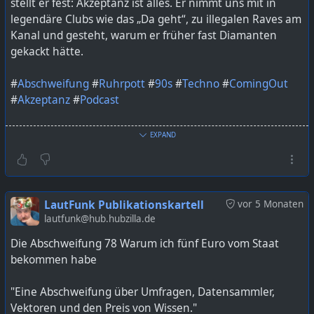
stellt er fest: Akzeptanz ist alles. Er nimmt uns mit in
legendäre Clubs wie das „Da geht“, zu illegalen Raves am
Kanal und gesteht, warum er früher fast Diamanten
gekackt hätte.
#
Abschweifung
#
Ruhrpott
#
90s
#
Techno
#
ComingOut
#
Akzeptanz
#
Podcast
Abschweifung, Olivia Jones, Ruhrpott, 90s, Techno,
EXPAND
Coming Out, Akzeptanz, Bochum, Podcast, LautFunk,
https://lautfunk.uber.space/podcast/die-abschweifung-
83-diamanten-drag-und-diskotheken
LautFunk Publikationskartell
vor 5 Monaten
lautfunk@hub.hubzilla.de
Die Abschweifung 78 Warum ich fünf Euro vom Staat
bekommen habe
"Eine Abschweifung über Umfragen, Datensammler,
Vektoren und den Preis von Wissen."