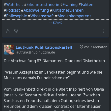
#
Wahrheit
#
Erkenntnistheorie
#
Framing
#
Fakten
#
Podcast
#
Abschweifung
#
KritischesDenken
#
Philosophie
#
Wissenschaft
#
Medienkompetenz
EXPAND
Bild KI generiert mit ChatGPT
https://lautfunk.uber.space/podcast/die-abschweifung-
85-was-ist-wahrheit/
LautFunk Publikationskartell
vor 2 Monaten
lautfunk@hub.hubzilla.de
Die Abschweifung 83 Diamanten, Drag und Diskotheken
"Warum Akzeptanz im Sandkasten beginnt und wie die
Musik uns damals Freiheit schenkte"
Vom Krankenbett direkt in die 90er: Inspiriert von Olivia
Jones blickt Sascha zurück auf seine Jugend. Zwischen
Sandkasten-Freundschaft, dem Outing seines besten
Freundes und dem krassen Kontrast der Elternhäuser