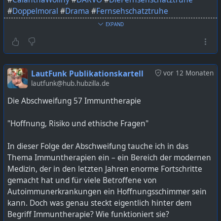
#
Doppelmoral
#
Drama
#
Fernsehschatztruhe
#
Flattermann
#
FrameControl
#
FrankBattermann
EXPAND
#
KreatorKonflikt
#
Medienkritik
#
Podcast
#
podcastdeutschland
#
Psychologie
#
RektalDigital
#
RTL2
#
Satire
#
SocialMedia
#
Wollny
#
Wollnys
#
YouTubeDrama
LautFunk Publikationskartell
vor 12 Monaten
Bild KI generiert mit ChatGPT
lautfunk@hub.hubzilla.de
Die Abschweifung 57 Immuntherapie
https://lautfunk.uber.space/podcast/die-abschweifung-
59-spitzen-labels-und-die-psychologie-dahinter/
"Hoffnung, Risiko und ethische Fragen"
In dieser Folge der Abschweifung tauche ich in das
Thema Immuntherapien ein – ein Bereich der modernen
Medizin, der in den letzten Jahren enorme Fortschritte
gemacht hat und für viele Betroffene von
Autoimmunerkrankungen ein Hoffnungsschimmer sein
kann. Doch was genau steckt eigentlich hinter dem
Begriff Immuntherapie? Wie funktioniert sie?