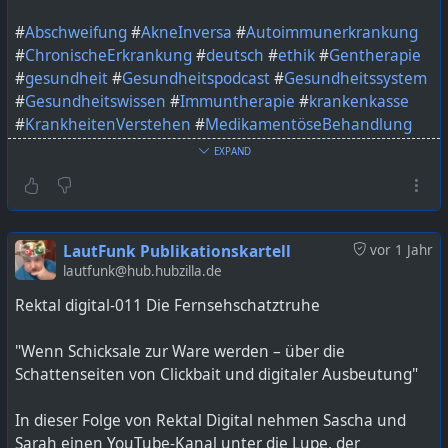
#
Abschweifung
#
AkneInversa
#
Autoimmunerkrankung
#
ChronischeErkrankung
#
deutsch
#
ethik
#
Gentherapie
#
gesundheit
#
Gesundheitspodcast
#
Gesundheitssystem
#
Gesundheitswissen
#
Immuntherapie
#
krankenkasse
#
KrankheitenVerstehen
#
MedikamentöseBehandlung
#
Medizin
#
MedizinPodcast
#
MedizinWissen
EXPAND
#
Patientenerfahrung
#
Podcast
#
podcastdeutschland
#
podcasters
#
podcasting
#
podcastmakers
#
podcastshow
#
Rheuma
#
Schuppenflechte
#
therapie
#
Wissenschaft
LautFunk Publikationskartell
vor 1 Jahr
Bild KI generiert mit ChatGPT
lautfunk@hub.hubzilla.de
Rektal digital-011 Die Fernsehschatztruhe
https://lautfunk.uber.space/podcast/die-abschweifung-
57-immuntherapie/
"Wenn Schicksale zur Ware werden – über die
Schattenseiten von Clickbait und digitaler Ausbeutung"
In dieser Folge von Rektal Digital nehmen Sascha und
Sarah einen YouTube-Kanal unter die Lupe, der