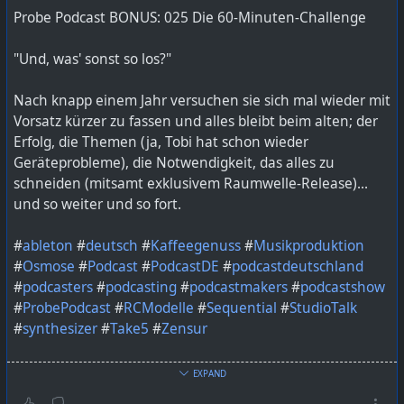
Probe Podcast BONUS: 025 Die 60-Minuten-Challenge
Bild KI generiert mit ChatGPT
"Und, was' sonst so los?"
https://lautfunk.uber.space/podcast/die-abschweifung-
54-abschweifen-ins-fediverse/
Nach knapp einem Jahr versuchen sie sich mal wieder mit
Vorsatz kürzer zu fassen und alles bleibt beim alten; der
Erfolg, die Themen (ja, Tobi hat schon wieder
Geräteprobleme), die Notwendigkeit, das alles zu
schneiden (mitsamt exklusivem Raumwelle-Release)...
und so weiter und so fort.
#
ableton
#
deutsch
#
Kaffeegenuss
#
Musikproduktion
#
Osmose
#
Podcast
#
PodcastDE
#
podcastdeutschland
#
podcasters
#
podcasting
#
podcastmakers
#
podcastshow
#
ProbePodcast
#
RCModelle
#
Sequential
#
StudioTalk
#
synthesizer
#
Take5
#
Zensur
Bild KI generiert mit ChatGPT
EXPAND