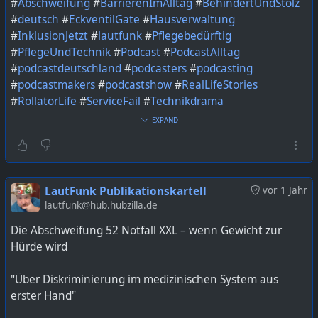
#
Abschweifung
#
BarrierenImAlltag
#
BehindertUndStolz
#
deutsch
#
EckventilGate
#
Hausverwaltung
#
InklusionJetzt
#
lautfunk
#
Pflegebedürftig
#
PflegeUndTechnik
#
Podcast
#
PodcastAlltag
#
podcastdeutschland
#
podcasters
#
podcasting
#
podcastmakers
#
podcastshow
#
RealLifeStories
#
RollatorLife
#
ServiceFail
#
Technikdrama
EXPAND
Bild KI generiert mit ChatGPT
https://lautfunk.uber.space/podcast/die-abschweifung-
53-wenn-der-geschirrspueler-zur-lebensbedrohung-wird/
LautFunk Publikationskartell
vor 1 Jahr
lautfunk@hub.hubzilla.de
Die Abschweifung 52 Notfall XXL – wenn Gewicht zur
Hürde wird
"Über Diskriminierung im medizinischen System aus
erster Hand"