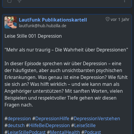
https://lautfunk.uber.space/probepodcast/probe-
podcast-bonus-025-die-60-minuten-challenge/
LautFunk Publikationskartell
vor 1 Jahr
lautfunk@hub.hubzilla.de
Leise Stille 001 Depression
"Mehr als nur traurig – Die Wahrheit über Depressionen"
In dieser Episode sprechen wir über Depression – eine
der häufigsten, aber auch unsichtbarsten psychischen
Erkrankungen. Was genau ist eine Depression? Wie fühlt
sie sich an? Was hilft wirklich – und wie kann man als
Angehöriger unterstützen? Mit sanften Worten, vielen
Beispielen und respektvoller Tiefe gehen wir diesen
Fragen nach.
#
depression
#
DepressionHilfe
#
DepressionVerstehen
#
deutsch
#
HilfeBeiDepression
#
LeiseStille
#
LeiseStillePodcast
#
MentalHealth
#
Podcast