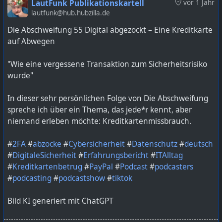
LautFunk Publikationskartell
vor 1 Jahr
#
Sommerloch
#
sounddesign
#
StageLighting
lautfunk@hub.hubzilla.de
#
synthesizer
#
ThomannDeals
#
VCollection11
Die Abschweifung 55 Digital abgezockt – Eine Kreditkarte
#
VSTPlugins
#
WaldorfSynth
#
XenobladeChronicles
auf Abwegen
Bild KI generiert mit ChatGPT
"Wie eine vergessene Transaktion zum Sicherheitsrisiko
wurde"
https://lautfunk.uber.space/probepodcast/probe-
podcast-bonus-027-proberaum-gelaber-am-limit/
In dieser sehr persönlichen Folge von Die Abschweifung
spreche ich über ein Thema, das jede*r kennt, aber
niemand erleben möchte: Kreditkartenmissbrauch.
#
2FA
#
abzocke
#
Cybersicherheit
#
Datenschutz
#
deutsch
#
DigitaleSicherheit
#
Erfahrungsbericht
#
ITAlltag
#
Kreditkartenbetrug
#
PayPal
#
Podcast
#
podcasters
#
podcasting
#
podcastshow
#
tiktok
Bild KI generiert mit ChatGPT