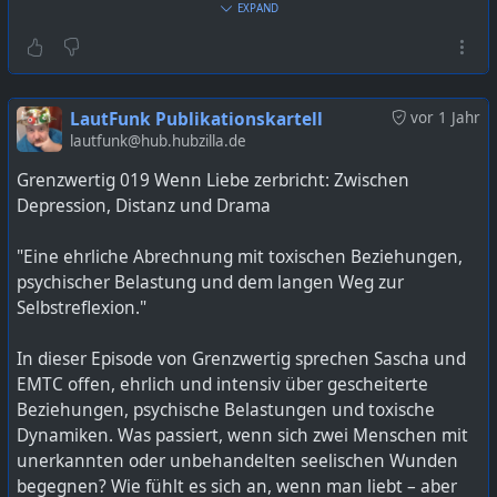
https://lautfunk.uber.space/podcast/die-abschweifung-
EXPAND
55-digital-abgezockt-eine-kreditkarte-auf-abwegen/
LautFunk Publikationskartell
vor 1 Jahr
lautfunk@hub.hubzilla.de
Grenzwertig 019 Wenn Liebe zerbricht: Zwischen
Depression, Distanz und Drama
"Eine ehrliche Abrechnung mit toxischen Beziehungen,
psychischer Belastung und dem langen Weg zur
Selbstreflexion."
In dieser Episode von Grenzwertig sprechen Sascha und
EMTC offen, ehrlich und intensiv über gescheiterte
Beziehungen, psychische Belastungen und toxische
Dynamiken. Was passiert, wenn sich zwei Menschen mit
unerkannten oder unbehandelten seelischen Wunden
begegnen? Wie fühlt es sich an, wenn man liebt – aber