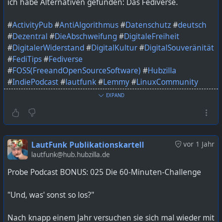
ich habe Alternativen gefunden: Das Fediverse.
Ich finde: Wer Inhalte zur Diskussion beiträgt, sollte nicht
wie ein Spammer behandelt werden.
#
ActivityPub
#
AntiAlgorithmus
#
Datenschutz
#
deutsch
#
DigitaleVielfalt
#
Podcast
#
FacebookWiderspruch
#
Dezentral
#
DieAbschweifung
#
DigitaleFreiheit
#
DieAbschweifung
#
fediverse
#
DigitalerWiderstand
#
DigitalKultur
#
DigitalSouveränität
#
FediTips
#
Fediverse
#
FOSS(FreeandOpenSourceSoftware)
#
Hubzilla
#
IndiePodcast
#
lautfunk
#
Lemmy
#
LinuxCommunity
#
Mastodon
#
Medienkritik
#
Misskey
#
Netzpolitik
EXPAND
#
OpenSource
#
OpenWeb
#
PeerTube
#
Pixelfed
#
Podcast
#
PodcastDeutsch
#
podcastdeutschland
#
podcasters
#
podcasting
#
PodcastLiebe
#
podcastmakers
#
podcastshow
#
Selfhosting
#
SozialeNetzwerke
LautFunk Publikationskartell
vor 1 Jahr
#
TechEthik
#
WegVonBigTech
lautfunk@hub.hubzilla.de
Probe Podcast BONUS: 025 Die 60-Minuten-Challenge
Bild KI generiert mit ChatGPT
"Und, was' sonst so los?"
https://lautfunk.uber.space/podcast/die-abschweifung-
54-abschweifen-ins-fediverse/
Nach knapp einem Jahr versuchen sie sich mal wieder mit