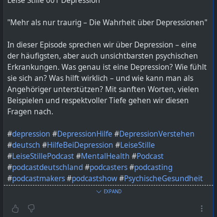
Leise Stille 001 Depression
"Mehr als nur traurig – Die Wahrheit über Depressionen"
In dieser Episode sprechen wir über Depression – eine
der häufigsten, aber auch unsichtbarsten psychischen
Erkrankungen. Was genau ist eine Depression? Wie fühlt
sie sich an? Was hilft wirklich – und wie kann man als
Angehöriger unterstützen? Mit sanften Worten, vielen
Beispielen und respektvoller Tiefe gehen wir diesen
Fragen nach.
#
depression
#
DepressionHilfe
#
DepressionVerstehen
#
deutsch
#
HilfeBeiDepression
#
LeiseStille
#
LeiseStillePodcast
#
MentalHealth
#
Podcast
#
podcastdeutschland
#
podcasters
#
podcasting
#
podcastmakers
#
podcastshow
#
PsychischeGesundheit
#
Selbsthilfe
#
StillUndStark
EXPAND
Bild KI generiert mit ChatGPT