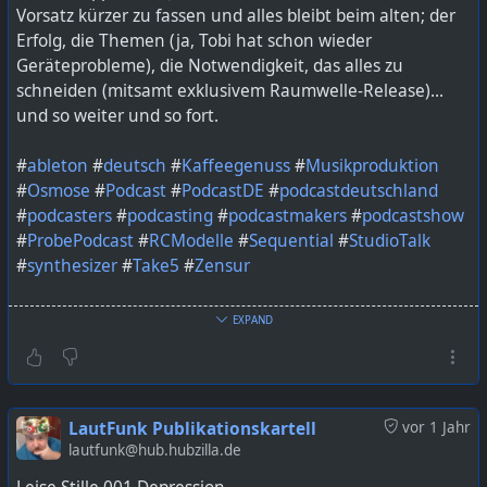
Vorsatz kürzer zu fassen und alles bleibt beim alten; der
Erfolg, die Themen (ja, Tobi hat schon wieder
Geräteprobleme), die Notwendigkeit, das alles zu
schneiden (mitsamt exklusivem Raumwelle-Release)...
und so weiter und so fort.
#
ableton
#
deutsch
#
Kaffeegenuss
#
Musikproduktion
#
Osmose
#
Podcast
#
PodcastDE
#
podcastdeutschland
#
podcasters
#
podcasting
#
podcastmakers
#
podcastshow
#
ProbePodcast
#
RCModelle
#
Sequential
#
StudioTalk
#
synthesizer
#
Take5
#
Zensur
Bild KI generiert mit ChatGPT
EXPAND
https://lautfunk.uber.space/probepodcast/probe-
podcast-bonus-025-die-60-minuten-challenge/
LautFunk Publikationskartell
vor 1 Jahr
lautfunk@hub.hubzilla.de