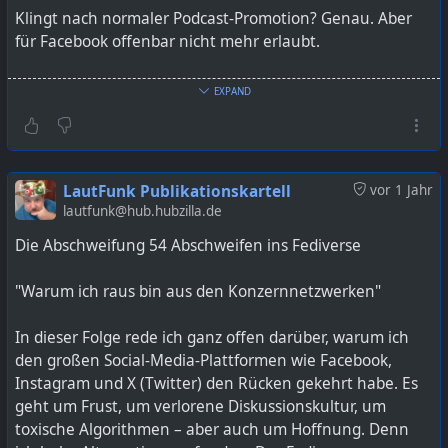
Klingt nach normaler Podcast-Promotion? Genau. Aber
für Facebook offenbar nicht mehr erlaubt.
Besonders absurd: Facebook hat 2022 selbst die eigene
EXPAND
Podcast-Funktion eingestellt – es gibt keine Möglichkeit
mehr, Folgen direkt auf der Plattform hochzuladen.
Gleichzeitig wird aber das Teilen von externen Links zu
Podcastfolgen zunehmend unterdrückt.
LautFunk Publikationskartell
vor 1 Jahr
lautfunk@hub.hubzilla.de
Das Ergebnis? Kreative, unabhängige Podcasts werden
Die Abschweifung 54 Abschweifen ins Fediverse
algorithmisch abgestraft. Vielfalt, Diskussion und
Austausch bleiben auf der Strecke. Was übrig bleibt, sind
"Warum ich raus bin aus den Konzernnetzwerken"
Beiträge ohne Tiefe – aber Hauptsache, sie bleiben auf
der Plattform.
In dieser Folge rede ich ganz offen darüber, warum ich
den großen Social-Media-Plattformen wie Facebook,
So macht man sich als Netzwerk nicht nur unattraktiv,
Instagram und X (Twitter) den Rücken gekehrt habe. Es
sondern schließt genau die Menschen aus, die durch
geht um Frust, um verlorene Diskussionskultur, um
Inhalte Vielfalt und Perspektiven schaffen.
toxische Algorithmen – aber auch um Hoffnung. Denn