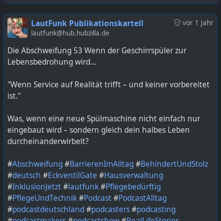
https://lautfunk.uber.space/podcast/leise-stille-001-
LautFunk Publikationskartell
vor 1 Jahr
depression/
lautfunk@hub.hubzilla.de
Die Abschweifung 53 Wenn der Geschirrspüler zur
Lebensbedrohung wird…
"Wenn Service auf Realität trifft – und keiner vorbereitet
ist."
Was, wenn eine neue Spülmaschine nicht einfach nur
eingebaut wird – sondern gleich dein halbes Leben
durcheinanderwirbelt?
#
Abschweifung
#
BarrierenImAlltag
#
BehindertUndStolz
#
deutsch
#
EckventilGate
#
Hausverwaltung
#
InklusionJetzt
#
lautfunk
#
Pflegebedürftig
#
PflegeUndTechnik
#
Podcast
#
PodcastAlltag
#
podcastdeutschland
#
podcasters
#
podcasting
#
podcastmakers
#
podcastshow
#
RealLifeStories