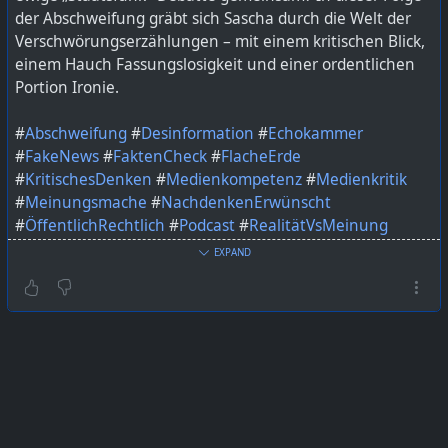
der Abschweifung gräbt sich Sascha durch die Welt der
Verschwörungserzählungen – mit einem kritischen Blick,
einem Hauch Fassungslosigkeit und einer ordentlichen
Portion Ironie.
#
Abschweifung
#
Desinformation
#
Echokammer
#
FakeNews
#
FaktenCheck
#
FlacheErde
#
KritischesDenken
#
Medienkompetenz
#
Medienkritik
#
Meinungsmache
#
NachdenkenErwünscht
#
ÖffentlichRechtlich
#
Podcast
#
RealitätVsMeinung
#
SaschaSpricht
#
Staatsfunk
#
verschwörungstheorien
EXPAND
#
Wissenschaft
Bild KI generiert mit ChatGPT
https://lautfunk.uber.space/podcast/die-abschweifung-
50-propaganda-ich-bitte-dich/