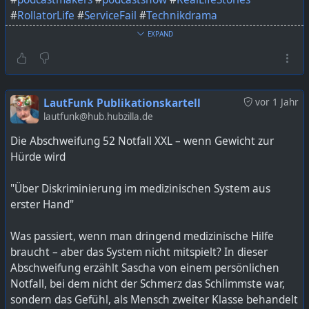
#
RollatorLife
#
ServiceFail
#
Technikdrama
EXPAND
Bild KI generiert mit ChatGPT
https://lautfunk.uber.space/podcast/die-abschweifung-
53-wenn-der-geschirrspueler-zur-lebensbedrohung-wird/
LautFunk Publikationskartell
vor 1 Jahr
lautfunk@hub.hubzilla.de
Die Abschweifung 52 Notfall XXL – wenn Gewicht zur
Hürde wird
"Über Diskriminierung im medizinischen System aus
erster Hand"
Was passiert, wenn man dringend medizinische Hilfe
braucht – aber das System nicht mitspielt? In dieser
Abschweifung erzählt Sascha von einem persönlichen
Notfall, bei dem nicht der Schmerz das Schlimmste war,
sondern das Gefühl, als Mensch zweiter Klasse behandelt