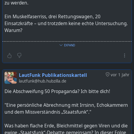
zu werden.
Ein Muskelfaserriss, drei Rettungswagen, 20
Einsatzkräfte – und trotzdem keine echte Untersuchung.
Warum?
#
Abschweifung
#
BodyShaming
#
deutsch
EXPAND
#
Diskriminierung
#
Krankenhausalltag
#
medizinischesSystem
#
Notaufnahme
#
pflegegrad
#
Podcast
#
PodcastDeutsch
#
podcastdeutschland
#
podcasters
#
podcasting
#
podcastmakers
#
podcastshow
LautFunk Publikationskartell
vor 1 Jahr
#
Rettungsdienst
#
Übergewicht
lautfunk@hub.hubzilla.de
Die Abschweifung 50 Propaganda? Ich bitte dich!
Bild KI generiert mit ChatGPT
"Eine persönliche Abrechnung mit Irrsinn, Echokammern
https://lautfunk.uber.space/podcast/die-abschweifung-
und dem Missverständnis „Staatsfunk“."
52-notfall-xxl-wenn-gewicht-zur-huerde-wird/
Was haben flache Erde, Bleichmittel gegen Viren und die
ewige „Staatsfunk“-Debatte gemeinsam? In dieser Folge