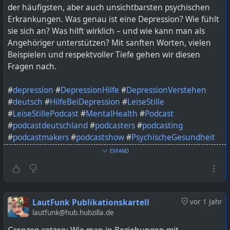
der häufigsten, aber auch unsichtbarsten psychischen
Erkrankungen. Was genau ist eine Depression? Wie fühlt
sie sich an? Was hilft wirklich – und wie kann man als
Angehöriger unterstützen? Mit sanften Worten, vielen
Beispielen und respektvoller Tiefe gehen wir diesen
Fragen nach.
#
depression
#
DepressionHilfe
#
DepressionVerstehen
#
deutsch
#
HilfeBeiDepression
#
LeiseStille
#
LeiseStillePodcast
#
MentalHealth
#
Podcast
#
podcastdeutschland
#
podcasters
#
podcasting
#
podcastmakers
#
podcastshow
#
PsychischeGesundheit
#
Selbsthilfe
#
StillUndStark
EXPAND
Bild KI generiert mit ChatGPT
https://lautfunk.uber.space/podcast/leise-stille-001-
LautFunk Publikationskartell
vor 1 Jahr
depression/
lautfunk@hub.hubzilla.de