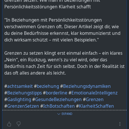
Grenzen setzen: Wie man in Beziehungen mit
Persönlichkeitsstörungen Klarheit schafft
"In Beziehungen mit Persönlichkeitsstörungen
verschwimmen Grenzen oft. Dieser Artikel zeigt dir, wie
du deine Bedürfnisse erkennst, klar kommunizierst und
dich wirksam schützt – mit vielen Beispielen."
Grenzen zu setzen klingt erst einmal einfach – ein klares
„Nein“, ein Rückzug, wenn’s zu viel wird, oder das
Bedürfnis nach Zeit für sich selbst. Doch in der Realität ist
das oft alles andere als leicht.
#
achtsamkeit
#
beziehung
#
Beziehungsdynamiken
#
Beziehungstipps
#
borderline
#
EmotionaleIntelligenz
#
Gaslighting
#
GesundeBeziehungen
#
Grenzen
#
GrenzenSetzen
#
IchBotschaften
#
KlarheitSchaffen
#
kommunikation
#
mentaleGesundheit
#
MentalHealth
EXPAND
#
Narzissmus
#
persönlichkeitsstörung
#
PsychischeGesundheit
#
Selbstachtung
#
Selbstfürsorge