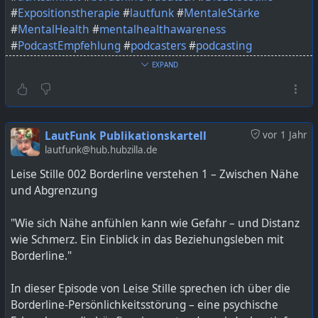
#
Expositionstherapie
#
lautfunk
#
MentaleStärke
#
MentalHealth
#
mentalhealthawareness
#
PodcastEmpfehlung
#
podcasters
#
podcasting
#
podcastshow
#
PsychischeGesundheit
#
Serotonin
EXPAND
#
Stigmatisierung
#
Verhaltenstherapie
#
Zwangsgedanken
#
Zwangshandlungen
#
Zwangsstörung
LautFunk Publikationskartell
vor 1 Jahr
Bild KI generiert mit ChatGPT
lautfunk@hub.hubzilla.de
Leise Stille 002 Borderline verstehen 1 – Zwischen Nähe
https://lautfunk.uber.space/podcast/leise-stille-003-
und Abgrenzung
zwangsstoerungen-wenn-gedanken-zur-qual-werden/
"Wie sich Nähe anfühlen kann wie Gefahr – und Distanz
wie Schmerz. Ein Einblick in das Beziehungsleben mit
Borderline."
In dieser Episode von Leise Stille sprechen ich über die
Borderline-Persönlichkeitsstörung – eine psychische