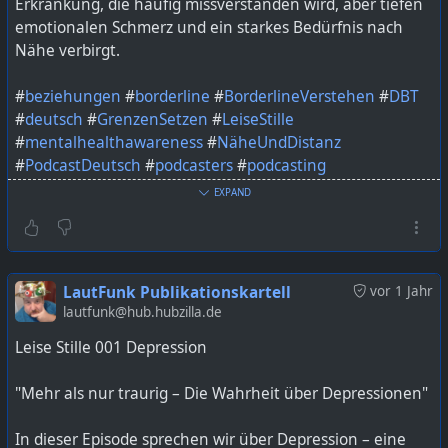
Erkrankung, die häufig missverstanden wird, aber tiefen
emotionalen Schmerz und ein starkes Bedürfnis nach
Nähe verbirgt.
#
beziehungen
#
borderline
#
BorderlineVerstehen
#
DBT
#
deutsch
#
GrenzenSetzen
#
LeiseStille
#
mentalhealthawareness
#
NäheUndDistanz
#
PodcastDeutsch
#
podcasters
#
podcasting
#
podcastshow
#
PsychischeGesundheit
EXPAND
#
StigmatisierungStoppen
Bild KI generiert mit ChatGPT
LautFunk Publikationskartell
vor 1 Jahr
https://lautfunk.uber.space/podcast/leise-stille-002-
lautfunk@hub.hubzilla.de
borderline-verstehen-1-zwischen-naehe-und-
Leise Stille 001 Depression
abgrenzung/
"Mehr als nur traurig – Die Wahrheit über Depressionen"
In dieser Episode sprechen wir über Depression – eine