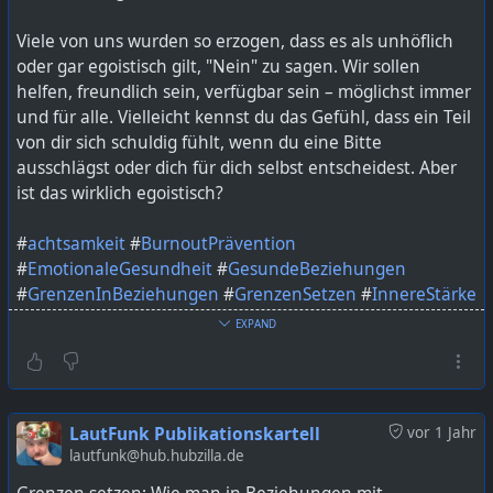
Viele von uns wurden so erzogen, dass es als unhöflich
oder gar egoistisch gilt, "Nein" zu sagen. Wir sollen
helfen, freundlich sein, verfügbar sein – möglichst immer
und für alle. Vielleicht kennst du das Gefühl, dass ein Teil
von dir sich schuldig fühlt, wenn du eine Bitte
ausschlägst oder dich für dich selbst entscheidest. Aber
ist das wirklich egoistisch?
#
achtsamkeit
#
BurnoutPrävention
#
EmotionaleGesundheit
#
GesundeBeziehungen
#
GrenzenInBeziehungen
#
GrenzenSetzen
#
InnereStärke
#
kommunikation
#
MentalHealth
#
NeinSagenLernen
EXPAND
#
persönlichkeitsentwicklung
#
Psychologie
#
Selbstachtung
#
Selbstfürsorge
#
selbstliebe
Bild KI generiert mit ChatGPT
LautFunk Publikationskartell
vor 1 Jahr
lautfunk@hub.hubzilla.de
https://lautfunk.uber.space/warum-grenzen-setzen-