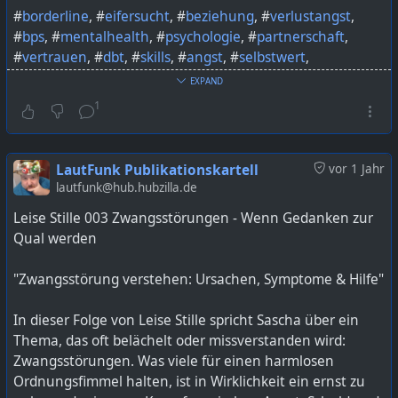
#
borderline
, #
eifersucht
, #
beziehung
, #
verlustangst
,
#
bps
, #
mentalhealth
, #
psychologie
, #
partnerschaft
,
#
vertrauen
, #
dbt
, #
skills
, #
angst
, #
selbstwert
,
#
beziehungstipps
, #
emotionen
, #
borderlinehilfe
,
EXPAND
#
achtsamkeit
, #
kommunikation
, #
mentalegesundheit
,
1
#
lautfunk
Bild KI generiert mit ChatGPT
LautFunk Publikationskartell
vor 1 Jahr
lautfunk@hub.hubzilla.de
https://lautfunk.uber.space/eifersucht-verlustangst-
Leise Stille 003 Zwangsstörungen - Wenn Gedanken zur
und-vertrauen/https://lautfunk.uber.space/eifersucht-
Qual werden
verlustangst-und-vertrauen/
"Zwangsstörung verstehen: Ursachen, Symptome & Hilfe"
In dieser Folge von Leise Stille spricht Sascha über ein
Thema, das oft belächelt oder missverstanden wird:
Zwangsstörungen. Was viele für einen harmlosen
Ordnungsfimmel halten, ist in Wirklichkeit ein ernst zu