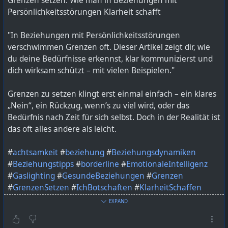
Grenzen setzen: Wie man in Beziehungen mit
nicht-egoistisch-ist/
Persönlichkeitsstörungen Klarheit schafft
"In Beziehungen mit Persönlichkeitsstörungen
verschwimmen Grenzen oft. Dieser Artikel zeigt dir, wie
du deine Bedürfnisse erkennst, klar kommunizierst und
dich wirksam schützt – mit vielen Beispielen."
Grenzen zu setzen klingt erst einmal einfach – ein klares
„Nein“, ein Rückzug, wenn’s zu viel wird, oder das
Bedürfnis nach Zeit für sich selbst. Doch in der Realität ist
das oft alles andere als leicht.
#
achtsamkeit
#
beziehung
#
Beziehungsdynamiken
#
Beziehungstipps
#
borderline
#
EmotionaleIntelligenz
#
Gaslighting
#
GesundeBeziehungen
#
Grenzen
#
GrenzenSetzen
#
IchBotschaften
#
KlarheitSchaffen
#
kommunikation
#
mentaleGesundheit
#
MentalHealth
EXPAND
#
Narzissmus
#
persönlichkeitsstörung
#
PsychischeGesundheit
#
Selbstachtung
#
Selbstfürsorge