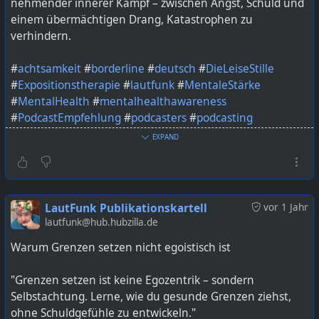
nehmender innerer Kampf – zwischen Angst, Schuld und
einem übermächtigen Drang, Katastrophen zu
verhindern.
#
achtsamkeit
#
borderline
#
deutsch
#
DieLeiseStille
#
Expositionstherapie
#
lautfunk
#
MentaleStärke
#
MentalHealth
#
mentalhealthawareness
#
PodcastEmpfehlung
#
podcasters
#
podcasting
#
podcastshow
#
PsychischeGesundheit
#
Serotonin
EXPAND
#
Stigmatisierung
#
Verhaltenstherapie
#
Zwangsgedanken
#
Zwangshandlungen
#
Zwangsstörung
LautFunk Publikationskartell
vor 1 Jahr
Bild KI generiert mit ChatGPT
lautfunk@hub.hubzilla.de
Warum Grenzen setzen nicht egoistisch ist
https://lautfunk.uber.space/podcast/leise-stille-003-
zwangsstoerungen-wenn-gedanken-zur-qual-werden/
"Grenzen setzen ist keine Egozentrik – sondern
Selbstachtung. Lerne, wie du gesunde Grenzen ziehst,
ohne Schuldgefühle zu entwickeln."