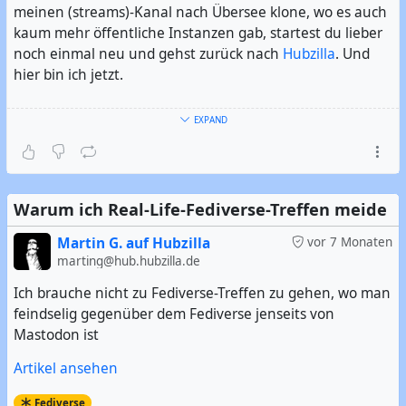
meinen (streams)-Kanal nach Übersee klone, wo es auch
kaum mehr öffentliche Instanzen gab, startest du lieber
noch einmal neu und gehst zurück nach
Hubzilla
. Und
hier bin ich jetzt.
Ich bin Exilfehmaraner, der jetzt im Süden Hamburgs
EXPAND
wohnt. Ich bin der Urheber des Hashtag #
Fehmaraner
.
Und ich mag es offensichtlicherweise, wenn es frei,
quelloffen, dezentral, aber trotzdem leistungsfähig ist. Im
übrigen bin ich seit 2006 überwiegender Linuxer.
Warum ich Real-Life-Fediverse-Treffen meide
#
Vorstellung
#
Linux
#
GNU/Linux
#
Freie Software
#
Open
Martin G. auf Hubzilla
vor 7 Monaten
Source
marting@hub.hubzilla.de
#
FOSS
#
FLOSS
#
Fehmarn
#
Hamburg
#
Hamburger
#
Norddeutsch
Ich brauche nicht zu Fediverse-Treffen zu gehen, wo man
feindselig gegenüber dem Fediverse jenseits von
Mastodon ist
Artikel ansehen
Fediverse