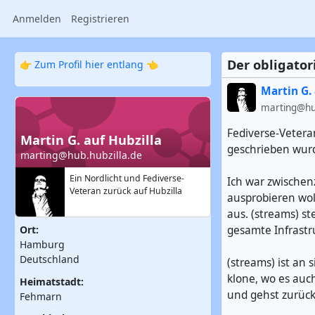
Anmelden
Registrieren
Der obligator
👉
Zum Profil hier entlang
👈
Martin G. 
marting@hub
Fediverse-Veteran
Martin G. auf Hubzilla
geschrieben wur
marting@hub.hubzilla.de
Ein Nordlicht und Fediverse-
Ich war zwischen
Veteran zurück auf Hubzilla
ausprobieren wol
aus. (streams) s
gesamte Infrast
Ort:
Hamburg
Deutschland
(streams) ist an 
klone, wo es auc
Heimatstadt:
und gehst zurüc
Fehmarn