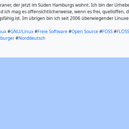
araner, der jetzt im Süden Hamburgs wohnt. Ich bin der Urheb
nd ich mag es offensichtlicherweise, wenn es frei, quelloffen, 
sfähig ist. Im übrigen bin ich seit 2006 überwiegender Linuxer
nux
#
GNU/Linux
#
Freie Software
#
Open Source
#
FOSS
#
FLOS
burger
#
Norddeutsch