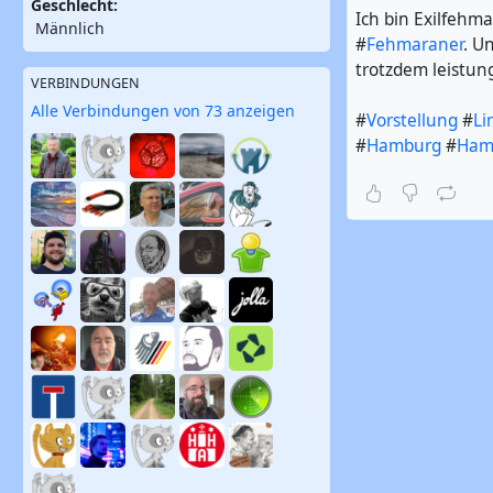
Geschlecht:
Ich bin Exilfehm
Männlich
#
Fehmaraner
. U
trotzdem leistung
VERBINDUNGEN
Alle Verbindungen von 73 anzeigen
#
Vorstellung
#
Li
#
Hamburg
#
Ham