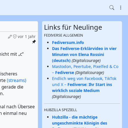
Links für Neulinge
FEDIVERSE ALLGEMEIN
vor 1 Jahr
Fediversum.info
Das Fediverse-Erklärvideo in vier
icht mit „c“
Minuten von Elena Rossini
(deutsch)
(Digitalcourage)
Mastodon, Peertube, Pixelfed & Co
–
Fediverse
(Digitalcourage)
tischeres
Endlich weg von Facebook, TikTok
erte
(streams)
und X –
Fediverse: Ihr Start ins
h gerade die
wirklich soziale Medium
n.
(Digitalcourage)
anal nach Übersee
HUBZILLA SPEZIELL
ch einmal neu
Hubzilla - die mächtige
ungeschminkte Königin des