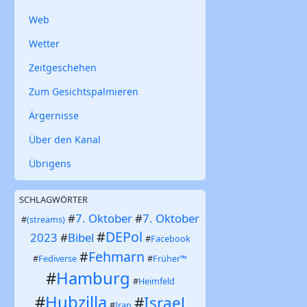
Web
Wetter
Zeitgeschehen
Zum Gesichtspalmieren
Ärgernisse
Über den Kanal
Übrigens
SCHLAGWÖRTER
#
7. Oktober
#
7. Oktober
#
(streams)
#
DEPol
2023
#
Bibel
#
Facebook
#
Fehmarn
#
Fediverse
#
Früher™
#
Hamburg
#
Heimfeld
#
Hubzilla
#
Israel
#
Iran