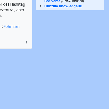
Fediverse
(GNU/Linux.ch)
er des Hashtag
Hubzilla KnowledgeDB
dezentral, aber
.
S
#
Fehmarn