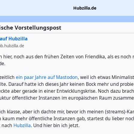
Hubzilla.de
ische Vorstellungspost
auf Hubzilla
.hubzilla.de
 hier, noch aus den frühen Zeiten von Friendika, als es noch n
de.
zeitlich
ein paar Jahre auf Mastodon
, weil ich etwas Minimalis
lte. Darauf hatte ich dieses Jahr keinen Bock mehr und probi
teckte aber gerade in einer Entwicklungskrise. Noch dazu brac
ruktur öffentlicher Instanzen im europäischen Raum zusamme
sich klasse, aber ich dachte mir, bevor ich meinen (streams)-K
h kaum mehr öffentliche Instanzen gab, startest du lieber no
k nach
Hubzilla
. Und hier bin ich jetzt.