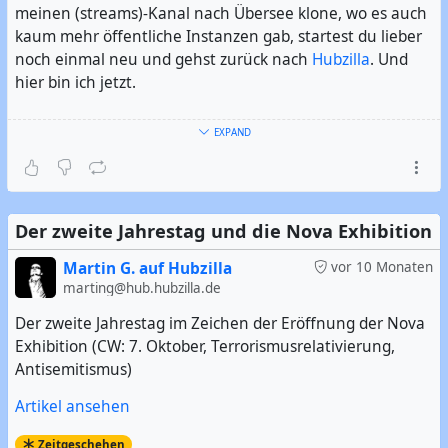
meinen (streams)-Kanal nach Übersee klone, wo es auch
kaum mehr öffentliche Instanzen gab, startest du lieber
noch einmal neu und gehst zurück nach
Hubzilla
. Und
hier bin ich jetzt.
Ich bin Exilfehmaraner, der jetzt im Süden Hamburgs
EXPAND
wohnt. Ich bin der Urheber des Hashtag #
Fehmaraner
.
Und ich mag es offensichtlicherweise, wenn es frei,
quelloffen, dezentral, aber trotzdem leistungsfähig ist. Im
übrigen bin ich seit 2006 überwiegender Linuxer.
Der zweite Jahrestag und die Nova Exhibition
#
Vorstellung
#
Linux
#
GNU/Linux
#
Freie Software
#
Open
Martin G. auf Hubzilla
vor 10 Monaten
Source
marting@hub.hubzilla.de
#
FOSS
#
FLOSS
#
Fehmarn
#
Hamburg
#
Hamburger
#
Norddeutsch
Der zweite Jahrestag im Zeichen der Eröffnung der Nova
Exhibition (CW: 7. Oktober, Terrorismusrelativierung,
Antisemitismus)
Artikel ansehen
Zeitgeschehen