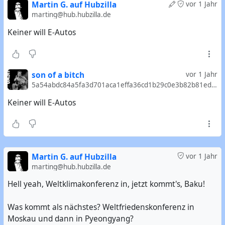
Martin G. auf Hubzilla
vor 1 Jahr
marting@hub.hubzilla.de
Keiner will E-Autos
son of a bitch
vor 1 Jahr
5a54abdc84a5fa3d701aca1effa36cd1b29c0e3b82b81ed4d9380d923c58d510@mostr.pub
Keiner will E-Autos
Martin G. auf Hubzilla
vor 1 Jahr
marting@hub.hubzilla.de
Hell yeah, Weltklimakonferenz in, jetzt kommt's, Baku!
Was kommt als nächstes? Weltfriedenskonferenz in
Moskau und dann in Pyeongyang?