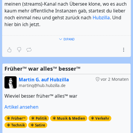
meinen (streams)-Kanal nach Übersee klone, wo es auch
kaum mehr öffentliche Instanzen gab, startest du lieber
noch einmal neu und gehst zurück nach
Hubzilla
. Und
hier bin ich jetzt.
Ich bin Exilfehmaraner, der jetzt im Süden Hamburgs
EXPAND
wohnt. Ich bin der Urheber des Hashtag #
Fehmaraner
.
Und ich mag es offensichtlicherweise, wenn es frei,
quelloffen, dezentral, aber trotzdem leistungsfähig ist. Im
übrigen bin ich seit 2006 überwiegender Linuxer.
Früher™ war alles™ besser™
#
Vorstellung
#
Linux
#
GNU/Linux
#
Freie Software
#
Open
Martin G. auf Hubzilla
vor 2 Monaten
Source
marting@hub.hubzilla.de
#
FOSS
#
FLOSS
#
Fehmarn
#
Hamburg
#
Hamburger
#
Norddeutsch
Wieviel besser früher™ alles™ war
Artikel ansehen
Früher™
Politik
Musik & Medien
Verkehr
Technik
Satire