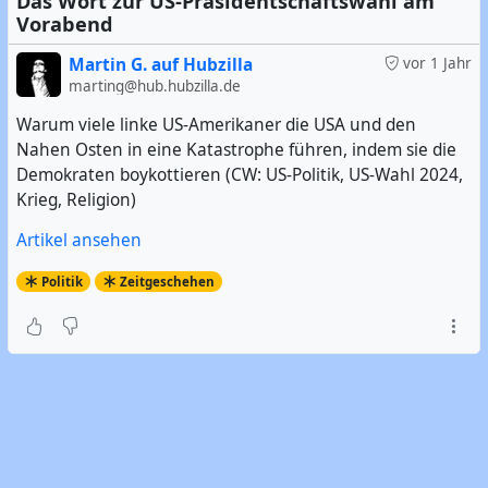
Das Wort zur US-Präsidentschaftswahl am
Vorabend
nichtkommerzieller Webdienste in Palo Alto, und für
einen der nächsten Austragungsorte ist Walldorf ein
Martin G. auf Hubzilla
vor 1 Jahr
heißer Kandidat?
marting@hub.hubzilla.de
Warum viele linke US-Amerikaner die USA und den
#
Weltklimakonferenz
#
Weltfrieden
#
ÖPNV
#
Feminismus
Nahen Osten in eine Katastrophe führen, indem sie die
#
LGBTQ
#
2SLGBTQIA+
#
Pressefreiheit
#
Freie Software
Demokraten boykottieren (CW: US-Politik, US-Wahl 2024,
#
Open Source
#
FLOSS
#
Fail
#
Was kann schon
Krieg, Religion)
schiefgehen?
Artikel ansehen
Politik
Zeitgeschehen