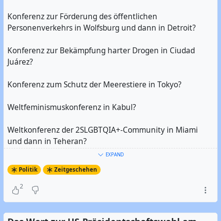
Konferenz zur Förderung des öffentlichen
Personenverkehrs in Wolfsburg und dann in Detroit?
Konferenz zur Bekämpfung harter Drogen in Ciudad
Juárez?
Konferenz zum Schutz der Meerestiere in Tokyo?
Weltfeminismuskonferenz in Kabul?
Weltkonferenz der 2SLGBTQIA+-Community in Miami
und dann in Teheran?
EXPAND
Konferenz zum Schutz und zur Verteidigung der
Politik
Zeitgeschehen
Pressefreiheit in Peking?
2
Oder wie wär’s mal mit einer Konferenz zur
Beschränkung der Macht von IT-Großkonzernen und zur
Förderung freier, quelloffener Software und dezentraler,