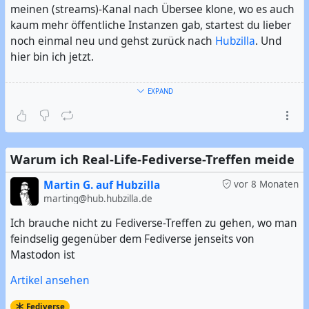
meinen (streams)-Kanal nach Übersee klone, wo es auch
kaum mehr öffentliche Instanzen gab, startest du lieber
noch einmal neu und gehst zurück nach
Hubzilla
. Und
hier bin ich jetzt.
Ich bin Exilfehmaraner, der jetzt im Süden Hamburgs
EXPAND
wohnt. Ich bin der Urheber des Hashtag #
Fehmaraner
.
Und ich mag es offensichtlicherweise, wenn es frei,
quelloffen, dezentral, aber trotzdem leistungsfähig ist. Im
übrigen bin ich seit 2006 überwiegender Linuxer.
Warum ich Real-Life-Fediverse-Treffen meide
#
Vorstellung
#
Linux
#
GNU/Linux
#
Freie Software
#
Open
Martin G. auf Hubzilla
vor 8 Monaten
Source
marting@hub.hubzilla.de
#
FOSS
#
FLOSS
#
Fehmarn
#
Hamburg
#
Hamburger
#
Norddeutsch
Ich brauche nicht zu Fediverse-Treffen zu gehen, wo man
feindselig gegenüber dem Fediverse jenseits von
Mastodon ist
Artikel ansehen
Fediverse