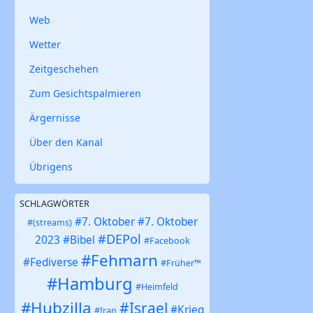
Web
Wetter
Zeitgeschehen
Zum Gesichtspalmieren
Ärgernisse
Über den Kanal
Übrigens
SCHLAGWÖRTER
#7. Oktober
#7. Oktober
#(streams)
#DEPol
2023
#Bibel
#Facebook
#Fehmarn
#Fediverse
#Früher™
#Hamburg
#Heimfeld
#Hubzilla
#Israel
#Krieg
#Iran