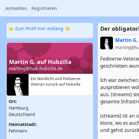
Anmelden
Registrieren
Der obligator
👉
Zum Profil hier entlang
👈
Martin G. 
marting@hub
Fediverse-Veteran
Martin G. auf Hubzilla
geschrieben wur
marting@hub.hubzilla.de
Ein Nordlicht und Fediverse-
Ich war zwischen
Veteran zurück auf Hubzilla
ausprobieren wol
aus. (streams) s
gesamte Infrast
Ort:
Hamburg
Deutschland
(streams) ist an 
klone, wo es auc
Heimatstadt:
und gehst zurüc
Fehmarn