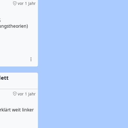
vor 1 Jahr
,
ungstheorien)
lett
vor 1 Jahr
klärt weit linker