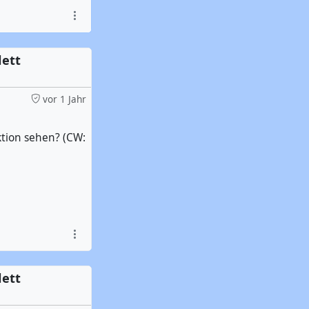
lett
vor 1 Jahr
ktion sehen? (CW:
lett