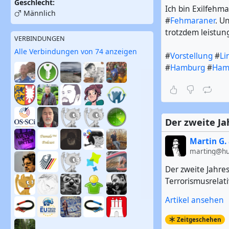
Geschlecht:
Ich bin Exilfehm
Männlich
#
Fehmaraner
. U
trotzdem leistung
VERBINDUNGEN
Alle Verbindungen von 74 anzeigen
#
Vorstellung
#
Li
#
Hamburg
#
Ham
Der zweite Ja
Martin G. 
marting@hub
Der zweite Jahre
Terrorismusrelat
Artikel ansehen
Zeitgeschehen