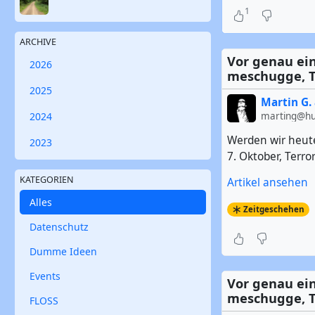
1
ARCHIVE
Vor genau ein
2026
meschugge, T
2025
Martin G. 
marting@hub
2024
Werden wir heute
2023
7. Oktober, Terro
KATEGORIEN
Artikel ansehen
Alles
Zeitgeschehen
Datenschutz
Dumme Ideen
Events
Vor genau ein
meschugge, T
FLOSS