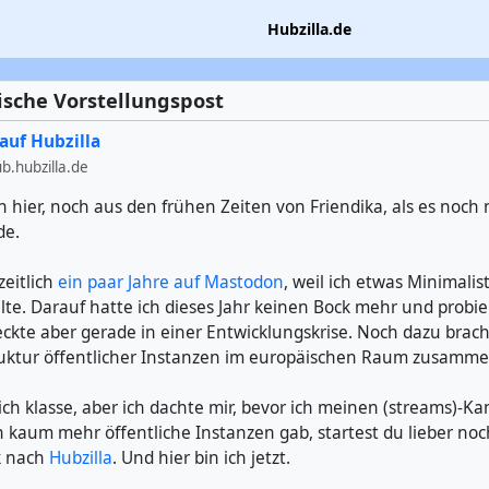
Hubzilla.de
ische Vorstellungspost
auf Hubzilla
.hubzilla.de
 hier, noch aus den frühen Zeiten von Friendika, als es noch n
de.
zeitlich
ein paar Jahre auf Mastodon
, weil ich etwas Minimalis
lte. Darauf hatte ich dieses Jahr keinen Bock mehr und probi
teckte aber gerade in einer Entwicklungskrise. Noch dazu brac
ruktur öffentlicher Instanzen im europäischen Raum zusamme
sich klasse, aber ich dachte mir, bevor ich meinen (streams)-K
h kaum mehr öffentliche Instanzen gab, startest du lieber no
k nach
Hubzilla
. Und hier bin ich jetzt.