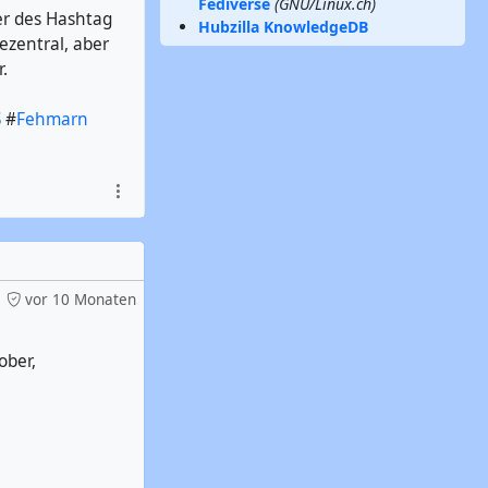
Fediverse
(GNU/Linux.ch)
er des Hashtag
Hubzilla KnowledgeDB
dezentral, aber
.
S
#
Fehmarn
vor 10 Monaten
ober,