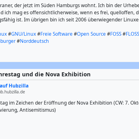
araner, der jetzt im Süden Hamburgs wohnt. Ich bin der Urheb
nd ich mag es offensichtlicherweise, wenn es frei, quelloffen, 
sfähig ist. Im übrigen bin ich seit 2006 überwiegender Linuxer
nux
#
GNU/Linux
#
Freie Software
#
Open Source
#
FOSS
#
FLOS
burger
#
Norddeutsch
hrestag und die Nova Exhibition
auf Hubzilla
.hubzilla.de
stag im Zeichen der Eröffnung der Nova Exhibition (CW: 7. Okt
ivierung, Antisemitismus)