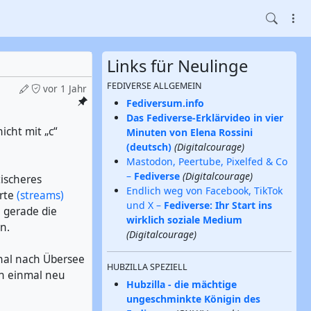
Links für Neulinge
FEDIVERSE ALLGEMEIN
vor 1 Jahr
Fediversum.info
Das Fediverse-Erklärvideo in vier
icht mit „c“
Minuten von Elena Rossini
(deutsch)
(Digitalcourage)
Mastodon, Peertube, Pixelfed & Co
–
Fediverse
(Digitalcourage)
tischeres
Endlich weg von Facebook, TikTok
erte
(streams)
und X –
Fediverse: Ihr Start ins
h gerade die
wirklich soziale Medium
n.
(Digitalcourage)
anal nach Übersee
HUBZILLA SPEZIELL
ch einmal neu
Hubzilla - die mächtige
ungeschminkte Königin des