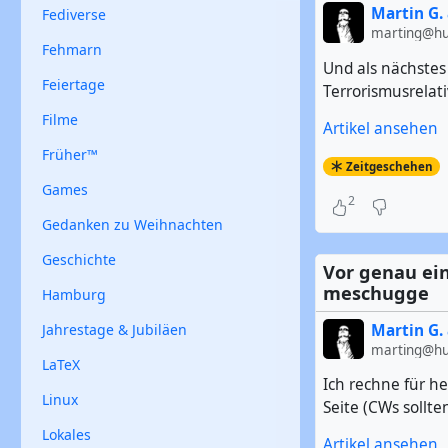
Martin G. 
Fediverse
marting@hub
Fehmarn
Und als nächstes 
Feiertage
Terrorismusrelat
Filme
Artikel ansehen
Früher™
Zeitgeschehen
Games
2
Gedanken zu Weihnachten
Geschichte
Vor genau ein
meschugge
Hamburg
Martin G. 
Jahrestage & Jubiläen
marting@hub
LaTeX
Ich rechne für he
Linux
Seite (CWs sollten
Lokales
Artikel ansehen