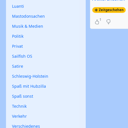
Luanti
Zeitgeschehen
Mastodonsachen
1
Musik & Medien
Politik
Privat
Sailfish OS
Satire
Schleswig-Holstein
Spaß mit Hubzilla
Spaß sonst
Technik
Verkehr
Verschiedenes