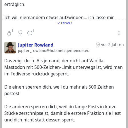
erträglich.
Ich will niemandem etwas aufzwingen... ich lasse mir
aber auch nx aufzwingen.
EXPAND
1
1
Wenn es länger wird, dann sehe ich das auch eher als
Form meiner persönlichen Höflichkeit, das, weil es mir
Jupiter Rowland
vor 2 Jahren
möglich ist, einzuklappen.
jupiter_rowland@hub.netzgemeinde.eu
Das zeigt doch: Als jemand, der nicht auf Vanilla-
Mastodon mit 500-Zeichen-Limit unterwegs ist, wird man
im Fediverse ruckzuck gesperrt.
Die einen sperren dich, weil du mehr als 500 Zeichen
postest.
Die anderen sperren dich, weil du lange Posts in kurze
Stücke zerschnipselst, damit die erstere Fraktion sie liest
und dich nicht statt dessen sperrt.