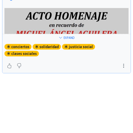
EXPAND
conciertos
solidaridad
justicia social
clases sociales