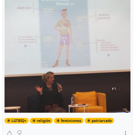
LGTBIQ+
religión
feminismos
patriarcado