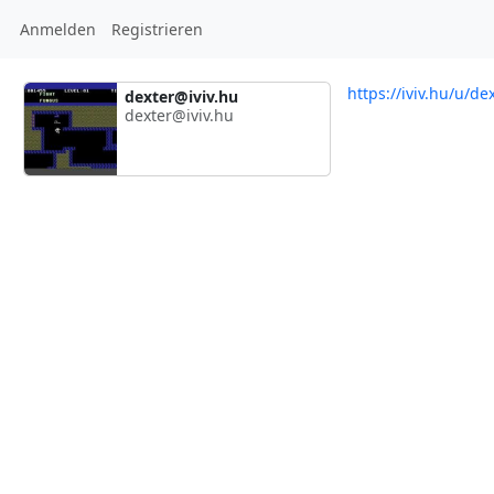
Anmelden
Registrieren
https://iviv.hu/u/de
dexter@iviv.hu
dexter@iviv.hu