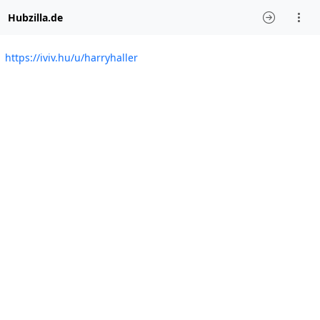
Hubzilla.de
https://iviv.hu/u/harryhaller