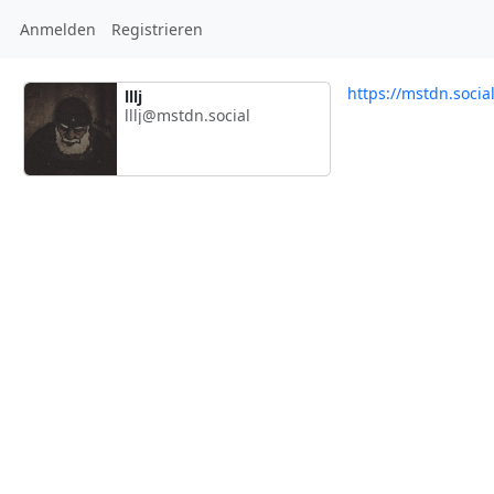
Anmelden
Registrieren
https://mstdn.social
lllj
lllj@mstdn.social