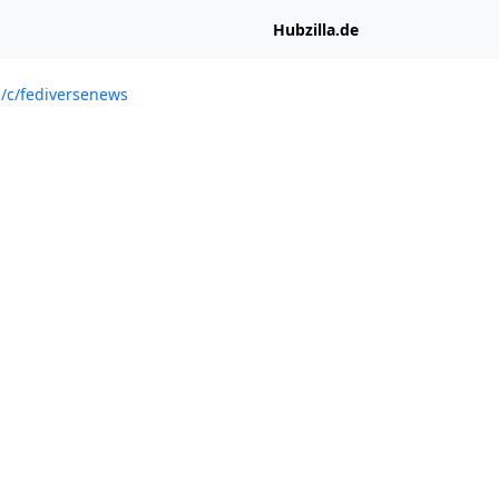
Hubzilla.de
al/c/fediversenews