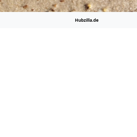
Hubzilla.de
ubzilla.de
ehemaliger Güterschuppen der #
FranzJosefsBahn