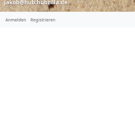
jakob@hub.hubzilla.de
Anmelden
Registrieren
Jakob
jakob@hub.h
Jakob
#
Wien
#
Nußdorf
jakob@hub.hubzilla.de
#
mdrza
Hauptprofil
Geschlecht:
Männlich
SCHLAGWÖRTER
#
FranzJosefsBahn
#
mdrza
#
Nußdorf
#
Wien