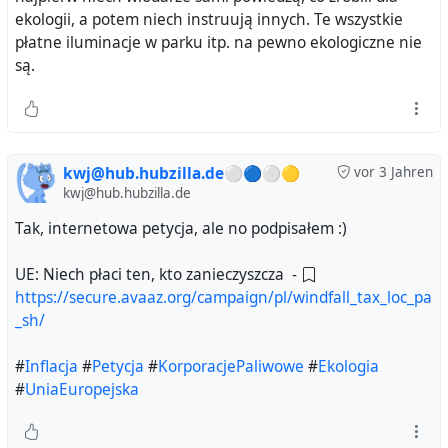
ekologii, a potem niech instruują innych. Te wszystkie
płatne iluminacje w parku itp. na pewno ekologiczne nie
są.
kwj@hub.hubzilla.de⚪🔵⚪🟡
vor 3 Jahren
kwj@hub.hubzilla.de
Tak, internetowa petycja, ale no podpisałem :)
UE: Niech płaci ten, kto zanieczyszcza -
https://secure.avaaz.org/campaign/pl/windfall_tax_loc_pa
_sh/
#
Inflacja
#
Petycja
#
KorporacjePaliwowe
#
Ekologia
#
UniaEuropejska