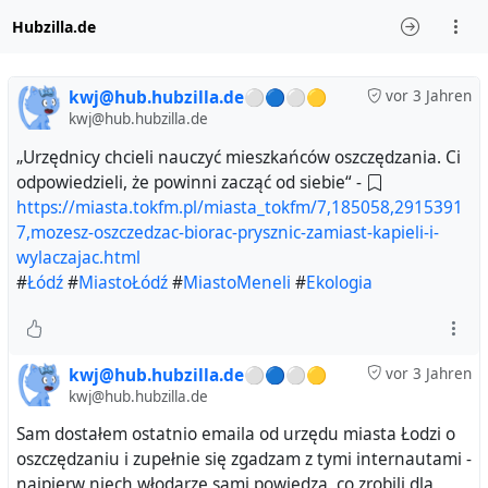
Hubzilla.de
kwj@hub.hubzilla.de⚪🔵⚪🟡
vor 3 Jahren
kwj@hub.hubzilla.de
„Urzędnicy chcieli nauczyć mieszkańców oszczędzania. Ci
odpowiedzieli, że powinni zacząć od siebie“ -
https://miasta.tokfm.pl/miasta_tokfm/7,185058,2915391
7,mozesz-oszczedzac-biorac-prysznic-zamiast-kapieli-i-
wylaczajac.html
#
Łódź
#
MiastoŁódź
#
MiastoMeneli
#
Ekologia
kwj@hub.hubzilla.de⚪🔵⚪🟡
vor 3 Jahren
kwj@hub.hubzilla.de
Sam dostałem ostatnio emaila od urzędu miasta Łodzi o
oszczędzaniu i zupełnie się zgadzam z tymi internautami -
najpierw niech włodarze sami powiedzą, co zrobili dla