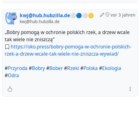
kwj@hub.hubzilla.de⚪🔵⚪🟡
vor 3 Jahren
kwj@hub.hubzilla.de
„Bobry pomogą w ochronie polskich rzek, a drzew wcale
tak wiele nie zniszczą”
https://oko.press/bobry-pomoga-w-ochronie-polskich-
rzek-a-drzew-wcale-tak-wiele-nie-zniszcza-wywiad/
#
Przyroda
#
Bobry
#
Bober
#
Rzeki
#
Polska
#
Ekologia
#
Odra