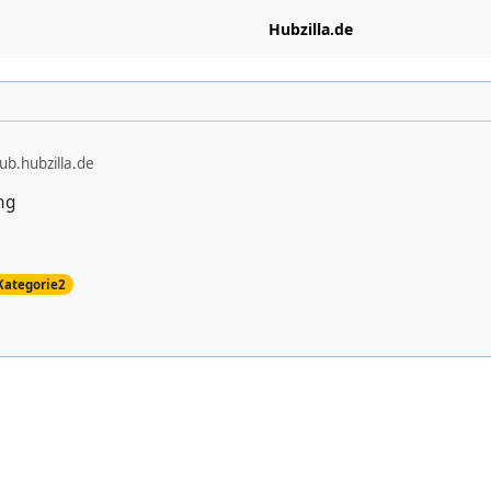
Hubzilla.de
b.hubzilla.de
ng
Kategorie2