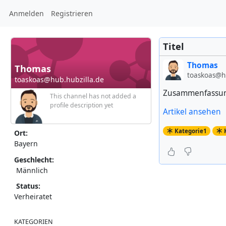
Anmelden
Registrieren
Titel
Thomas
Thomas
toaskoas@hu
toaskoas@hub.hubzilla.de
Zusammenfassu
This channel has not added a
profile description yet
Artikel ansehen
Kategorie1
Ort:
Bayern
Geschlecht:
Männlich
Status:
Verheiratet
KATEGORIEN