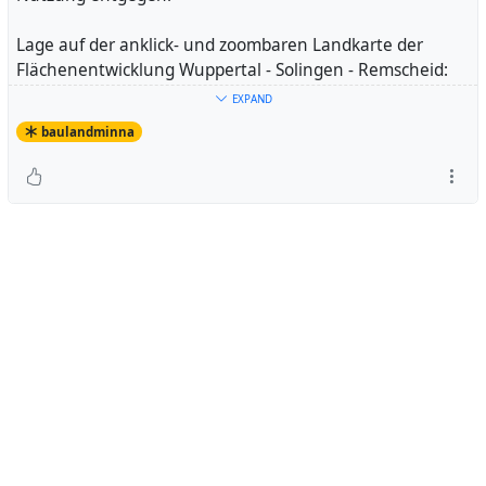
Lage auf der anklick- und zoombaren Landkarte der
Flächenentwicklung Wuppertal - Solingen - Remscheid:
EXPAND
https://umap.openstreetmap.de/de/map/flachenentwickl
baulandminna
ung-wuppertal-solingen-
remscheid_17608#16/51.2493/7.1992
Blick über Wiesen an der Marpe. Aufnahme Februar 2024.