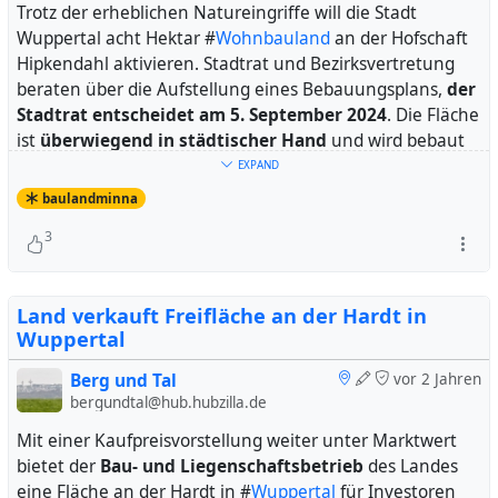
Trotz der erheblichen Natureingriffe will die Stadt
Wuppertal acht Hektar #
Wohnbauland
an der Hofschaft
Hipkendahl aktivieren. Stadtrat und Bezirksvertretung
beraten über die Aufstellung eines Bebauungsplans,
der
Stadtrat entscheidet am 5. September 2024
. Die Fläche
ist
überwiegend in städtischer Hand
und wird bebaut
mehr als 17,5 Millionen Euro wert
sein.
EXPAND
baulandminna
Das Grundstück liegt teils
in der Abstandszone zum
3
streng geschützten #
Gelpetal
und teils
benachbart zu
Wald
.
Land verkauft Freifläche an der Hardt in
Initiativen im Internet:
Wuppertal
-
Bürgerinitiative Pro-Natur-Hippkendahl
- Petition auf change.org
Gelpetal in Gefahr - Rettet das
Berg und Tal
vor 2 Jahren
Landschaftsschutzgebiet Hipkendahl
bergundtal@hub.hubzilla.de
Mit einer Kaufpreisvorstellung weiter unter Marktwert
bietet der
Bau- und Liegenschaftsbetrieb
des Landes
Die Fläche auf der anklick- und zoombaren Karte von
eine Fläche an der Hardt in #
Wuppertal
für Investoren