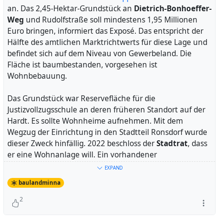
Berg und Tal zur Flächenentwicklung:
Geplantes
an. Das 2,45-Hektar-Grundstück an
Dietrich-Bonhoeffer-
Wohnbaugebiet Hipkendahl
Weg
und Rudolfstraße soll mindestens 1,95 Millionen
Euro bringen, informiert das Exposé. Das entspricht der
#
flächenentwicklung
#
wuppertal
Hälfte des amtlichen Marktrichtwerts für diese Lage und
befindet sich auf dem Niveau von Gewerbeland. Die
Fläche ist baumbestanden, vorgesehen ist
Wohnbebauung.
Das Grundstück war Reservefläche für die
Justizvollzugsschule an deren früheren Standort auf der
Hardt. Es sollte Wohnheime aufnehmen. Mit dem
Wegzug der Einrichtung in den Stadtteil Ronsdorf wurde
dieser Zweck hinfällig. 2022 beschloss der
Stadtrat
, dass
er eine Wohnanlage will. Ein vorhandener
Bebauungsplan muss dafür neu ausgearbeitet werden.
EXPAND
baulandminna
Wie er zu seiner Wertvorstellung kommt, lässt der Bau-
und Liegenschaftsbetrieb auf Anfrage offen. Sie bilde als
2
Orientierungswert "lediglich den Ausgangspunkt für das