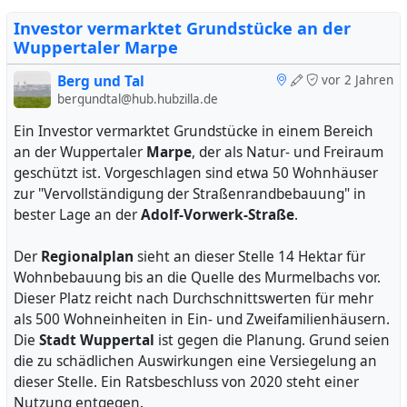
Bieterverfahren zum Höchstgebot". Für Investoren läuft
eine Frist für die erste Bieterrunde bis 19. Juli 2024. Sie
Investor vermarktet Grundstücke an der
Wuppertaler Marpe
müssen für ein mögliches Projekt ein städtebauliches
Verfahren durchlaufen. Eine erhöhte Quote von 30
Berg und Tal
vor 2 Jahren
Prozent Sozialwohnungen ist verpflichtend vorgesehen.
bergundtal@hub.hubzilla.de
Grund ist das Haushaltsrecht des Landes. Bei von der
Ein Investor vermarktet Grundstücke in einem Bereich
Stadt verkauften Grundstücken in Wuppertal liegt dieser
an der Wuppertaler
Marpe
, der als Natur- und Freiraum
Wert bei 20 Prozent.
geschützt ist. Vorgeschlagen sind etwa 50 Wohnhäuser
zur "Vervollständigung der Straßenrandbebauung" in
Auf das Grundstücksangebot auf einer Internet-Plattform
bester Lage an der
Adolf-Vorwerk-Straße
.
hatte eine Leserin hingewiesen.
Der
Regionalplan
sieht an dieser Stelle 14 Hektar für
#
flächenentwicklung
#
wohungsbau
Wohnbebauung bis an die Quelle des Murmelbachs vor.
Dieser Platz reicht nach Durchschnittswerten für mehr
als 500 Wohneinheiten in Ein- und Zweifamilienhäusern.
Die
Stadt Wuppertal
ist gegen die Planung. Grund seien
die zu schädlichen Auswirkungen eine Versiegelung an
dieser Stelle. Ein Ratsbeschluss von 2020 steht einer
Nutzung entgegen.