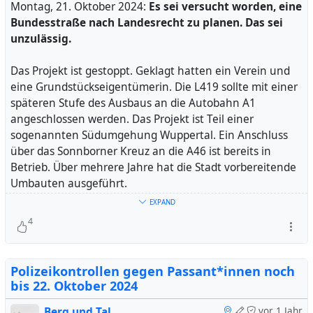
wenn mehrere Straftaten betroffen sind.
Montag, 21. Oktober 2024:
Es sei versucht worden, eine
Bundesstraße nach Landesrecht zu planen. Das sei
#
wuppertal
#
solingen
#
sicherheit
unzulässig.
Das Projekt ist gestoppt. Geklagt hatten ein Verein und
eine Grundstückseigentümerin. Die L419 sollte mit einer
späteren Stufe des Ausbaus an die Autobahn A1
angeschlossen werden. Das Projekt ist Teil einer
sogenannten Südumgehung Wuppertal. Ein Anschluss
über das Sonnborner Kreuz an die A46 ist bereits in
Betrieb. Über mehrere Jahre hat die Stadt vorbereitende
Umbauten ausgeführt.
EXPAND
Medien ordneten das Problem als Formfehler ein. Das
4
Gericht stellte klar:
Es handelt sich um einen
grundlegenden Planungsfehler.
Das Urteil lässt
Revision nicht zu. Dagegen ist Beschwerde möglich.
Polizeikontrollen gegen Passant*innen noch
bis 22. Oktober 2024
Mitteilung des Oberverwaltungsgerichts:
Berg und Tal
vor 1 Jahr