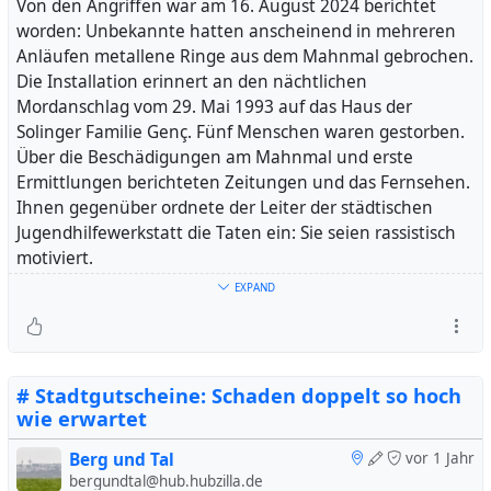
Von den Angriffen war am 16. August 2024 berichtet
worden: Unbekannte hatten anscheinend in mehreren
Anläufen metallene Ringe aus dem Mahnmal gebrochen.
Blick über das Fest mit Kuchenstand und vielen
Die Installation erinnert an den nächtlichen
Diskussionsgelegenheiten
Mordanschlag vom 29. Mai 1993 auf das Haus der
Solinger Familie Genç. Fünf Menschen waren gestorben.
#
flächenentwicklung
#
wuppertal
Über die Beschädigungen am Mahnmal und erste
Ermittlungen berichteten Zeitungen und das Fernsehen.
Ihnen gegenüber ordnete der Leiter der städtischen
Jugendhilfewerkstatt die Taten ein: Sie seien rassistisch
motiviert.
EXPAND
Zum aktuellen Stand sagte ein Sprecher des
Präsidiums: Der Staatsschutz habe Ermittlungen
aufgenommen und nach Spuren gesucht.
Täterhinweise lägen nicht vor.
# Stadtgutscheine: Schaden doppelt so hoch
wie erwartet
Berg und Tal
vor 1 Jahr
bergundtal@hub.hubzilla.de