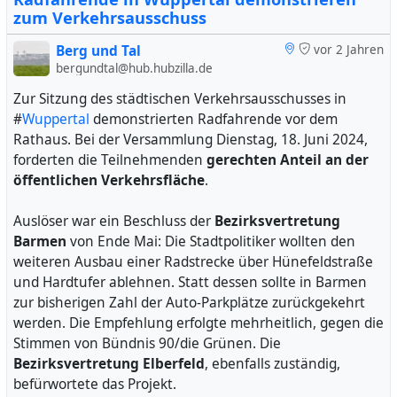
Wohnsitz in den Niederlanden. Unter welchen
zum Verkehrsausschuss
Umständen der Jugendliche sich in Solingen
aufgehalten habe, sei Gegenstand der Ermittlungen,
Berg und Tal
vor 2 Jahren
bergundtal@hub.hubzilla.de
sagte der zuständige Staatsanwalt.
Zur Sitzung des städtischen Verkehrsausschusses in
Mit Hinweis auf den Schutz Minderjähriger lehnt die
#
Wuppertal
demonstrierten Radfahrende vor dem
Staatsanwaltschaft nähere Angaben ab. Das betreffe
Rathaus. Bei der Versammlung Dienstag, 18. Juni 2024,
auch die Staatsangehörigkeit.
forderten die Teilnehmenden
gerechten Anteil an der
öffentlichen Verkehrsfläche
.
Mit Stand vom 31. Oktober 2024
wird das Verfahren
inzwischen von der Staatsanwaltschaft Köln geführt. Die
Auslöser war ein Beschluss der
Bezirksvertretung
Landesregierung machte auf Anfrage aus dem Landtag
Barmen
von Ende Mai: Die Stadtpolitiker wollten den
keine näheren Angaben zum Verfahren. Ziel sei, die
weiteren Ausbau einer Radstrecke über Hünefeldstraße
Ermittlungen zu schützen.
und Hardtufer ablehnen. Statt dessen sollte in Barmen
zur bisherigen Zahl der Auto-Parkplätze zurückgekehrt
Nach der Tat hatten Medien unterschiedlich über
werden. Die Empfehlung erfolgte mehrheitlich, gegen die
Einzelheiten und mögliche Hintergründe spekuliert: Zeugen
Stimmen von Bündnis 90/die Grünen. Die
hätten den verstorbenen Tatverdächtigen womöglich nach
Bezirksvertretung Elberfeld
, ebenfalls zuständig,
vorherigen Aufeinandertreffen wiedererkannt. Als Anschlag
befürwortete das Projekt.