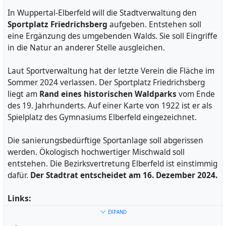
#
WSSQ
#
OmasGegenRechts
#
GegenFaschismus
buergerservice/verkehr/baustellen/meldungen/Jakobstre
In Wuppertal-Elberfeld will die Stadtverwaltung den
#
Demonstration
#
noafd
#
nonazis
ppe_2024.php
Sportplatz Friedrichsberg
aufgeben. Entstehen soll
#
Demokratie
#
Menschenwürde
#
NieWiederIstJetzt
eine Ergänzung des umgebenden Walds. Sie soll Eingriffe
#
Wuppertal
in die Natur an anderer Stelle ausgleichen.
Laut Sportverwaltung hat der letzte Verein die Fläche im
Sommer 2024 verlassen. Der Sportplatz Friedrichsberg
liegt am
Rand eines historischen Waldparks
vom Ende
des 19. Jahrhunderts. Auf einer Karte von 1922 ist er als
Spielplatz des Gymnasiums Elberfeld eingezeichnet.
Die sanierungsbedürftige Sportanlage soll abgerissen
werden. Ökologisch hochwertiger Mischwald soll
entstehen. Die Bezirksvertretung Elberfeld ist einstimmig
dafür.
Der Stadtrat entscheidet am 16. Dezember 2024.
Links:
EXPAND
Ratsinformationssystem: Vorlage VO/1271/24