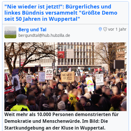
Presseamt erläuterte dazu auf Nachfrage dieses
"Nie wieder ist jetzt!": Bürgerliches und
Newsletters: "Jede der aufgezählten Anzeigen führt zu
linkes Bündnis versammelt "Größte Demo
einem Verwarngeld, dem sogenannten Knöllchen, aber
seit 50 Jahren in Wuppertal"
erst wenn nicht gezahlt wird und auch nach Mahnung
Berg und Tal
vor 1 Jahr
am Ende eine Zahlung verweigert wird, kommt es zum
bergundtal@hub.hubzilla.de
Bußgeld."
"Anzahl Bürgeranzeigen Falschparken"
auf der Webseite Frag den Staat
https://fragdenstaat.de/a/311896
Ich berichte vom Besuch der Kundgebung und anhand von
Äußerungen der Beteiligten über den Streit zwischen
#
parken
#
verkehrswende
#
wuppertal
Lehmann und der Stadthalle.
@
Wuppertal 🚟
#
wuppertal
#
zoo
#
zoos
#
missionerde
#
zensur
#
meinungsfreiheit
Weit mehr als 10.000 Personen demonstrierten für
Demokratie und Menschenwürde. Im Bild: Die
Startkundgebung an der Kluse in Wuppertal.