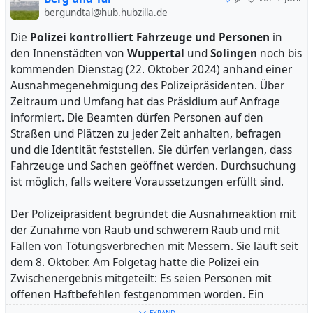
bergundtal@hub.hubzilla.de
https://www.ovg.nrw.de/behoerde/presse/pressemitteilu
ngen/55_241021/index.php
Die
Polizei kontrolliert Fahrzeuge und Personen
in
den Innenstädten von
Wuppertal
und
Solingen
noch bis
kommenden Dienstag (22. Oktober 2024) anhand einer
Ausnahmegenehmigung des Polizeipräsidenten. Über
Zeitraum und Umfang hat das Präsidium auf Anfrage
informiert. Die Beamten dürfen Personen auf den
Straßen und Plätzen zu jeder Zeit anhalten, befragen
und die Identität feststellen. Sie dürfen verlangen, dass
Fahrzeuge und Sachen geöffnet werden. Durchsuchung
ist möglich, falls weitere Voraussetzungen erfüllt sind.
Der Polizeipräsident begründet die Ausnahmeaktion mit
der Zunahme von Raub und schwerem Raub und mit
Fällen von Tötungsverbrechen mit Messern. Sie läuft seit
Archivfoto: Dirk Lotze
dem 8. Oktober. Am Folgetag hatte die Polizei ein
Zwischenergebnis mitgeteilt: Es seien Personen mit
#
wuppertal
#
verkehrsplanung
offenen Haftbefehlen festgenommen worden. Ein
verbotenes Messer und Betäubungsmittel hätten die
EXPAND