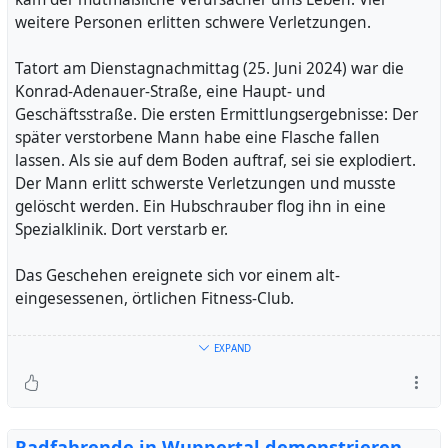
Wohnbaugebiet Hipkendahl
weitere Personen erlitten schwere Verletzungen.
#
flächenentwicklung
#
wuppertal
Tatort am Dienstagnachmittag (25. Juni 2024) war die
Konrad-Adenauer-Straße, eine Haupt- und
Geschäftsstraße. Die ersten Ermittlungsergebnisse: Der
später verstorbene Mann habe eine Flasche fallen
lassen. Als sie auf dem Boden auftraf, sei sie explodiert.
Der Mann erlitt schwerste Verletzungen und musste
gelöscht werden. Ein Hubschrauber flog ihn in eine
Spezialklinik. Dort verstarb er.
Das Geschehen ereignete sich vor einem alt-
eingesessenen, örtlichen Fitness-Club.
Was bekannt ist und was nicht
EXPAND
Mit Stand von Freitagnachmittag, 28. Juni 2024:
Bei dem verstorbenen Tatverdächtigen handelt es
sich um eine 17 Jahre alte, männliche Person mit
Radfahrende in Wuppertal demonstrieren