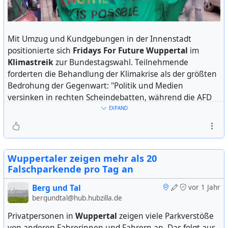
gerichteten Worten: "Vergiss niemals: Deine Community
steht hinter dir!" Eine Rednerin erklärte: Es sei Lehmann,
der die Tiere zeige, wie sie wirklich sind - in Freiheit.
Mit Umzug und Kundgebungen in der Innenstadt
positionierte sich
Fridays For Future Wuppertal
im
Lehmann dankte ironisch seinen Gegnern für den
Klimastreik
zur Bundestagswahl. Teilnehmende
großen Erfolg der Demonstration. Ihm zufolge hatten der
forderten die Behandlung der Klimakrise als der größten
Präsidenten der
Gemeinschaft der Zooförderer
, der
Bedrohung der Gegenwart: "Politik und Medien
Wuppertaler
Bruno Hensel
, und ein Internet-Blogger
versinken in rechten Scheindebatten, während die AFD
den Zensurversuch der Stadthalle ausgelöst.
auftrumpfen kann." CDU/CSU und FDP hätten sich von
EXPAND
evidenzbasierter Politik verabschiedet.
Robert Marc Lehmann hat ein Millionen-Publikum in den
sozialen Netzwerken. Zwischen ihm und der Stadthalle
Die Route führte vom Hauptbahnhof durch die City
läuft ein Rechtsstreit.
Elberfeld zum Laurentiusplatz. Die Inschrift auf dem
Wuppertaler zeigen mehr als 20
Fronttransparent gab auf Englisch bekannt: "Wir sind
Falschparkende pro Tag an
unaufhaltsam! Eine andere Welt ist möglich!" Angaben
Berg und Tal
vor 1 Jahr
zu Teilnehmerzahlen schwankten zwischen 300 und 600.
bergundtal@hub.hubzilla.de
Eigene Schätzung: 800 Teilnehmende beim Umzug über
die Neumarktstraße, auf Grundlange der Länge des
Privatpersonen in
Wuppertal
zeigen viele Parkverstöße
Umzugs.
von anderen Fahrerinnen und Fahrern an. Das folgt aus