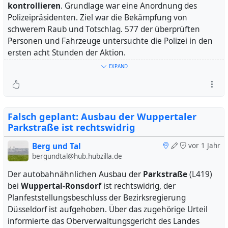
kontrollieren
. Grundlage war eine Anordnung des
Polizeipräsidenten. Ziel war die Bekämpfung von
schwerem Raub und Totschlag. 577 der überprüften
Personen und Fahrzeuge untersuchte die Polizei in den
ersten acht Stunden der Aktion.
EXPAND
Laut Mitteilung zum Abschluss wurde neben den
Messern ein Schlagring gefunden. Dazu kam ein kurzer
Stab, der in eine Faust passt - ein sogenannter Kubotan.
So ein Gegenstand ist laut anderen Quellen in
Falsch geplant: Ausbau der Wuppertaler
Deutschland legal. Das Präsidium geht über die
Parkstraße ist rechtswidrig
Bewertung des Bundeskriminalamts hinaus: Es handele
sich um eine Nahkampf-Stichwaffe.
Berg und Tal
vor 1 Jahr
bergundtal@hub.hubzilla.de
Laut Polizei war die Maßnahme "positiv". Verlängert
Der autobahnähnlichen Ausbau der
Parkstraße
(L419)
habe sie das Präsidium aber nicht. In Wuppertal und
bei
Wuppertal-Ronsdorf
ist rechtswidrig, der
Solingen zusammen wurden im Jahr 2023 im
Planfeststellungsbeschluss der Bezirksregierung
Durchschnitt 122 Straftaten pro Tag angezeigt. Die
Düsseldorf ist aufgehoben. Über das zugehörige Urteil
Kriminalstatistik kann einzelne Fälle mehrfach erfassen,
informierte das Oberverwaltungsgericht des Landes