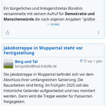
Ein bürgerliches und linksgerichtetes Bündnis
versammelte mit seinem Aufruf für
Demokratie und
Menschenwürde
die nach eigenen Angaben "größte
Demo seit 50 Jahren in
Wuppertal
". Unter dem Motto
EXPAND
"
Nie wieder ist jetzt!
" zogen weit mehr als 10.000
Wuppertalerinnen und Wuppertaler friedlich durch die
Stadt. Start- und Schlusskundgebung am Samstag, 8.
Februar 2025, waren am früheren Schauspielhaus. Die
Jakobstreppe in Wuppertal steht vor
Organisierenden stellten das Einstehen gegen Rassismus
Fertigstellung
und Faschismus in den Mittelpunkt des Tages: "Wir
Berg und Tal
vor 1 Jahr
müssen uns auf das konzentrieren, was uns eint."
bergundtal@hub.hubzilla.de
Die Demonstration war Teil einer bundesweiten
Die Jakobstreppe in Wuppertal befindet sich vor dem
Mobilisierung für den selben Tag unter gleichem Motto.
Abschluss ihrer umfangreichen Sanierung. Die
Zu dem Umzug durch Elberfeld hatten die Gruppen
Bauarbeiten sind fertig. Im Frühjahr 2025 soll das
Wuppertal stellt sich quer
und
Omas gegen Rechts
historische Geländer aufgearbeitet und neu montiert
aufgerufen. Das Spektrum umfasste einen Block des
werden. Dann wird die Treppe wieder für Passanten
Autonomen Zentrums, einen für Familien mit Kindern
freigegeben.