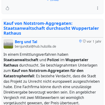
Beamten sichergestellt.
Anhalte- und Sichtkontrollen wurden mit der
umstrittenen jüngsten Änderung ins Polizeigesetz NRW
Kauf von Notstrom-Aggregaten:
aufgenommen. Sie waren einer der Kritikpunkte. Die
Staatsanwaltschaft durchsucht Wuppertaler
Kontrollen müssen begründet werden und räumlich
Rathaus
begrenzt sein; sie sind für bis zu 28 Tage zulässig.
Berg und Tal
vor 1 Jahr
Verlängerung ist möglich, wenn sie begründet werden
bergundtal@hub.hubzilla.de
kann. Die aktuelle Aktion betrifft die Innenstadt Solingen
und in Wuppertal die Citys Elberfeld und Barmen mit
In einem Ermittlungsverfahren haben
Berliner Platz. Das Präsidium folgt mit der Maßnahme
Staatsanwaltschaft
und
Polizei
im
Wuppertaler
dem Beispiel anderer Polizeibehörden des Landes. Die
Rathaus
durchsucht. Sie beschlagnahmten Unterlagen
sogenannte
strategische Fahndung
wird rechtlich als
zum
Kauf von Notstrom-Aggregaten für den
fragwürdig kritisiert: Grund ist der Eingriff in Grundrechte
Katastrophenfall
: Es bestehe Verdacht, dass die Stadt
von Personen, die im Kontrollgebiet leben oder arbeiten,
das Projekt zu Unrecht nicht europaweit ausgeschrieben
ohne unabhängige Richterentscheidung.
habe. Eine Fachfirma könne durch eine unzulässige
Direktvergabe bevorzugt worden sein. Ein angeblicher
#
wuppertal
#
solingen
#
freiheitsrechte
Vergleich mit zwei Mitbewerbern sei womöglich
vorgetäuscht gewesen, der Preis überteuert.