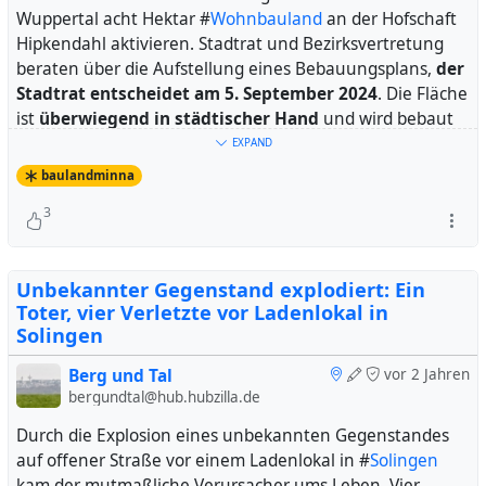
Wuppertal acht Hektar #
Wohnbauland
an der Hofschaft
Hipkendahl aktivieren. Stadtrat und Bezirksvertretung
beraten über die Aufstellung eines Bebauungsplans,
der
Stadtrat entscheidet am 5. September 2024
. Die Fläche
ist
überwiegend in städtischer Hand
und wird bebaut
mehr als 17,5 Millionen Euro wert
sein.
EXPAND
baulandminna
Das Grundstück liegt teils
in der Abstandszone zum
3
streng geschützten #
Gelpetal
und teils
benachbart zu
Wald
.
Unbekannter Gegenstand explodiert: Ein
Initiativen im Internet:
Toter, vier Verletzte vor Ladenlokal in
-
Bürgerinitiative Pro-Natur-Hippkendahl
Solingen
- Petition auf change.org
Gelpetal in Gefahr - Rettet das
Landschaftsschutzgebiet Hipkendahl
Berg und Tal
vor 2 Jahren
bergundtal@hub.hubzilla.de
Durch die Explosion eines unbekannten Gegenstandes
Die Fläche auf der anklick- und zoombaren Karte von
auf offener Straße vor einem Ladenlokal in #
Solingen
Berg und Tal zur Flächenentwicklung:
Geplantes
kam der mutmaßliche Verursacher ums Leben. Vier