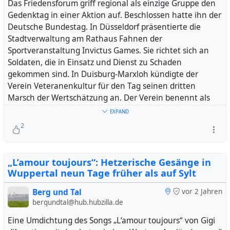
Das Friedensforum griff regional als einzige Gruppe den
Gedenktag in einer Aktion auf. Beschlossen hatte ihn der
Deutsche Bundestag. In Düsseldorf präsentierte die
Stadtverwaltung am Rathaus Fahnen der
#
radverkehr
#
verkehrswende
#
adfc
#
fridaysforfure
Sportveranstaltung Invictus Games. Sie richtet sich an
Soldaten, die in Einsatz und Dienst zu Schaden
gekommen sind. In Duisburg-Marxloh kündigte der
Verein Veteranenkultur für den Tag seinen dritten
Marsch der Wertschätzung an. Der Verein benennt als
Ziele das Sichtbarmachen von Veteranen und
EXPAND
Angehörigen, internationale Verständigung und
2
gesellschaftlichen Zusammenhalt.
Das Wuppertaler Friedensforum positioniert sich in der
„L’amour toujours“: Hetzerische Gesänge in
Nachfolge der Friedensbewegung der 1980er Jahre und
Wuppertal neun Tage früher als auf Sylt
beschreibt sich als partei- und
organisationsübergreifende Gruppe von Personen.
Berg und Tal
vor 2 Jahren
bergundtal@hub.hubzilla.de
#
wuppertal
#
bergischesland
#
nrw
#
frieden
Eine Umdichtung des Songs „L‘amour toujours“ von Gigi
#
friedensbewegung
#
veteranentag