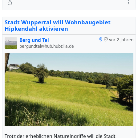
Mangels ausreichender Vermögenswerte findet kein
Insolvenzverfahren statt. Der frühere Geschäftsführer
Stadt Wuppertal will Wohnbaugebiet
muss die Firma abwickeln. Er hat angekündigt: Er werde
Hipkendahl aktivieren
voraussichtlich bis Ende August 2024 auf der
Internetseite keeplocal.de Einzelheiten bekannt geben.
Berg und Tal
vor 2 Jahren
bergundtal@hub.hubzilla.de
Unter der Adresse befindet sich derzeit eine veraltete
Pressemitteilung.
#
wuppertal
#
remscheid
#
wirtschaftsförderung
#
stadtgutschein
Trotz der erheblichen Natureingriffe will die Stadt