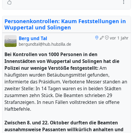
Aufgabe einer kommunalen Sportstätte - Sportplatz
Friedrichsberg
https://ris.wuppertal.de/vo0050.asp?__kvonr=32541
Personenkontrollen: Kaum Feststellungen in
Wuppertal und Solingen
Wuppertals Grüne Anlagen: Friedrichsberg
http://www.wuppertals-gruene-
Berg und Tal
vor 1 Jahr
Ich berichte, nachdem eine Leserin zum Stand des Projekts
bergundtal@hub.hubzilla.de
anlagen.de/landschaftsparks/friedrichsberg/
angefragt hat.
Bei Kontrollen von 1000 Personen in den
#
wuppertal
#
flächenentwicklung
#
klima
Innenstädten von Wuppertal und Solingen hat die
#
wuppertal
#
denkmalschutz
#
verkehr
Polizei nur wenige Verstöße festgestellt:
Am
häufigsten wurden Betäubungsmittel gefunden,
informierte das Präsidium. Verbotene Messer standen an
zweiter Stelle: In 14 Tagen waren es in beiden Städten
zusammen zehn Stück. Die Beamten schrieben 29
Strafanzeigen. In neun Fällen vollstreckten sie offene
Haftbefehle.
Zwischen 8. und 22. Oktober durften die Beamten
ausnahmsweise Passanten willkürlich anhalten und