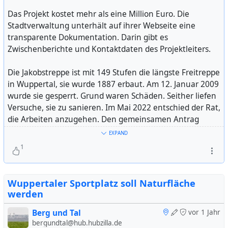
und einen weiteren für Menschen mit Behinderungen.
Der bot mehr Platz für Teilnehmende mit Rollstühlen.
Das Projekt kostet mehr als eine Million Euro. Die
Stadtverwaltung unterhält auf ihrer Webseite eine
Die Reden brachten politische Aufrufe und Einblicke in
transparente Dokumentation. Darin gibt es
persönliche Rassismuserfahrungen. Kritisiert wurden
Zwischenberichte und Kontaktdaten des Projektleiters.
Hetze gegen Minderheiten, die weggebrochene
Distanzierung der CDU von der AfD im Bundestag und
Die Jakobstreppe ist mit 149 Stufen die längste Freitreppe
die Politik des CDU-Vorsitzenden Merz. Eine Rednerin
in Wuppertal, sie wurde 1887 erbaut. Am 12. Januar 2009
erklärte: Vom Staat sei nichts gegen den
wurde sie gesperrt. Grund waren Schäden. Seither liefen
Rechtsextremismus zu erwarten. Teilnehmende aus dem
Versuche, sie zu sanieren. Im Mai 2022 entschied der Rat,
Abschnitt der Autonomen riefen "Hurra, Hurra, die Antifa
die Arbeiten anzugehen. Den gemeinsamen Antrag
ist da." Andere Demonstrierende schwenkten
stellten Bündnis 90/Die Grünen, CDU und FDP.
EXPAND
Regenbogenfahnen oder sagen "Auf die Barrikaden!"
1
Zwei Gruppen boten ein Musikprogramm.
Das Vorhaben ist eines von zehn sogenannten
Schlüsselprojekten in Wuppertal. Bei diesen bevorzugten
Laut den Organisierenden beteiligten sich 12.800
Programmen hat Oberbürgermeister Uwe Schneidewind
Wuppertaler Sportplatz soll Naturfläche
Personen an dem Umzug (Angabe von 15.15 Uhr).
versprochen, sich persönlich für den Erfolg einzusetzen.
werden
Polizeischätzung: circa 10.000 Teilnehmerinnen und
Teilnehmer.
Information auf der Webseite der Stadt Wuppertal:
Berg und Tal
vor 1 Jahr
bergundtal@hub.hubzilla.de
https://www.wuppertal.de/rathaus-