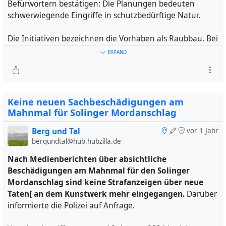
Befürwortern bestätigen: Die Planungen bedeuten
schwerwiegende Eingriffe in schutzbedürftige Natur.
Die Initiativen bezeichnen die Vorhaben als Raubbau. Bei
dem Treffen am Sonntagnachmittag, 25. August 2024,
EXPAND
waren immer mehr als 50 Gäste in wechselnder
Besetzung anwesend.
Die Organisatoren rufen für
Freitag, 30. August 2024, 17 Uhr, zu einer lange
vorbereiteten Demonstration vor dem Rathaus auf.
Keine neuen Sachbeschädigungen am
Mahnmal für Solinger Mordanschlag
Berg und Tal
vor 1 Jahr
bergundtal@hub.hubzilla.de
Nach Medienberichten über absichtliche
Beschädigungen am Mahnmal für den Solinger
Mordanschlag sind keine Strafanzeigen über neue
Taten[ an dem Kunstwerk mehr eingegangen.
Darüber
informierte die Polizei auf Anfrage.