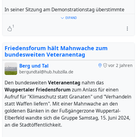
hätte die Tat auf ein anderes Ladenlokal der Häuserreihe
gezielt gewesen sein können. Im Umfeld des Tatorts könne
In seiner Sitzung am Demonstrationstag überstimmte
Verbindung zu organisierter Clan-Kriminalität bestehen.
der
Verkehrsausschuss
die Empfehlung aus Barmen.
EXPAND
Eine weitere Person habe bei der Tat geholfen oder es gebe
Das Projekt für 460.000 Euro soll umgesetzt werden.
1
einen politischen Hintergrund.
Dagegen waren die Freien Wähler.
Zur Kundgebung unter dem Motto "Gegen
Friedensforum hält Mahnwache zum
Verkehrspolitik von gestern" hatte ein Aktionsbündnis
bundesweiten Veteranentag
aus
ADFC, IG Fahrradstadt, Mobiles Wuppertal
und
Fridays for Future
Berg und Tal
aufgerufen. 47 Teilnehmende um
vor 2 Jahren
bergundtal@hub.hubzilla.de
15.40 Uhr, am Fuß der Rathaustreppe (durchgezählt).
Den bundesweiten
Veteranentag
nahm das
Wuppertaler Friedensforum
zum Anlass für einen
Aufruf für "Klimaschutz statt Granaten" und "Verhandeln
statt Waffen liefern". Mit einer Mahnwache an den
goldenen Bänken in der Fußgängerzone Wuppertal-
Elberfeld wandte sich die Gruppe Samstag, 15. Juni 2024,
Foto: Dirk Lotze
an die Stadtöffentlichkeit.