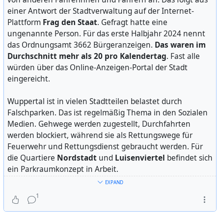
einer Antwort der Stadtverwaltung auf der Internet-
Die Polizei schützte die Demonstration stärker als frühere
Plattform
Frag den Staat
. Gefragt hatte eine
Versammlungen. Die Einsatzkräfte stellten an den
ungenannte Person. Für das erste Halbjahr 2024 nennt
Kreuzungen auf allen einmündenden Fahrspuren Bullies
das Ordnungsamt 3662 Bürgeranzeigen.
Das waren im
quer.
Durchschnitt mehr als 20 pro Kalendertag
. Fast alle
würden über das Online-Anzeigen-Portal der Stadt
#
wuppertal
#
fridays4future
#
fridaysforfuture
eingereicht.
#
demonstration
Wuppertal ist in vielen Stadtteilen belastet durch
Falschparken. Das ist regelmäßig Thema in den Sozialen
Medien. Gehwege werden zugestellt, Durchfahrten
werden blockiert, während sie als Rettungswege für
Feuerwehr und Rettungsdienst gebraucht werden. Für
die Quartiere
Nordstadt
und
Luisenviertel
befindet sich
ein Parkraumkonzept in Arbeit.
EXPAND
In ihrer Antwort auf die Informationsanfrage stellt die
1
Stadtverwaltung dar, dass 369 Anzeigen zu einem
Bußgeldverfahren
führten, also ein Zehntel. Das