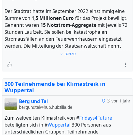
Der Stadtrat hatte im September 2022 einstimmig eine
Summe von
1,5 Millionen Euro
für das Projekt bewilligt.
Genannt waren
15 Notstrom-Aggregate
mit jeweils 72
Stunden Laufzeit. Sie sollen bei katastrophalen
Stromausfällen an den Feuerwehrhäusern eingesetzt
werden. Die Mitteilung der Staatsanwaltschaft nennt
abweichend 19 Geräte.
EXPAND
Oberbürgermeister
Uwe Schneidewind
(Bündnis 90/Die
Grünen) teilte mit: Die Stadtverwaltung unterstütze die
Ermittlungen "rückhaltlos und mit allem Einsatz".
300 Teilnehmende bei Klimastreik in
Wuppertal
#
wuppertal
#
katastrophenschutz
#
korruptionsverdacht
Berg und Tal
vor 1 Jahr
bergundtal@hub.hubzilla.de
Zum weltweiten Klimastreik von #
Fridays4Future
beteiligten sich in #
Wuppertal
300 Personen aus
unterschiedlichen Gruppen. Teilnehmende