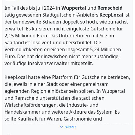
Im Fall des bis Juli 2024 in
Wuppertal
und
Remscheid
tätig gewesenen Stadtgutschein-Anbieters
KeepLocal
ist
der bundesweite Schaden doppelt so hoch, wie zunächst
erwartet: Es kursieren nicht eingelöste Gutscheine für
2,15 Millionen Euro. Das Unternehmen mit Sitz im
Saarland ist insolvent und überschuldet. Die
Verbindlichkeiten erreichen insgesamt 5,24 Millionen
Euro. Das hat der inzwischen nicht mehr zuständige,
vorläufige Insolvenzverwalter mitgeteilt.
Denkmal des Solinger Brandanschlags. Foto:
KeepLocal hatte eine Plattform für Gutscheine betrieben,
StagiaireMGIMO/Wikimedia Commons, verwendet unter
die jeweils in einer Stadt oder einer gemeinsam
Creative Commons Attribution-Share Alike 4.0 International
agierenden Region einlösbar sein sollten. In Wuppertal
license
, Bild skaliert.
und Remscheid unterstützten die städtischen
Wirtschaftsförderungen, die Industrie- und
#
solingen
#
nonazis
#
rassismus
#
rassismustoetet
Handelskammer und weitere Akteure das System: Es
sollte Kaufkraft für Waren, Gastronomie und
Dienstleistungen in den Städten binden. Solingen hat ein
EXPAND
ähnliches, aber unabhängiges Angebot.