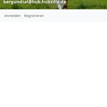
bergundtal@hub.hubzilla.de
Anmelden
Registrieren
Berg und Tal
bergundtal@hub.hubzilla.de
Nachrichten und Beiträge zur
Stadtpolitik in Wuppertal,
Solingen, Remscheid
Ort:
Nordrhein-Westfalen
Europa
Heimatstadt:
Wuppertal, Solingen, Remscheid
Homepage: