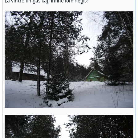
La vintro finiĝas kaj finfine iom neĝis!