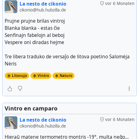
La nesto de cikonio
vor 6 Monaten
cikonio@hub.hubzilla.de
Prujne prujne brilas vintroj
Blanka blanka - estas ĉie
Senfinajn fabelojn al beboj
Vespere oni diradas hejme
Tre libera traduko de versaĵo de litova poetino Salomėja
Nėris
Litovujo
Vintro
Naturo
Vintro en camparo
La nesto de cikonio
vor 6 Monaten
cikonio@hub.hubzilla.de
Hieraŭ matene termometro montris -19°, multa neĝo...