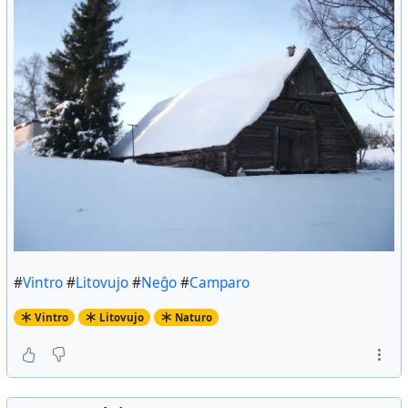
Tre bela ĉi tia vintro!
#
Vintro
#
Litovujo
#
naturo
#
Vintro
#
Litovujo
#
Neĝo
#
Camparo
Vintro
Litovujo
Naturo