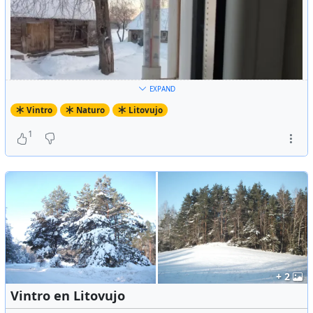
EXPAND
Vintro
Naturo
Litovujo
1
Antaŭ kelkaj tagoj mi laboris ekstere - ĉie estas tre multe
+ 2
da neĝo:
Vintro en Litovujo