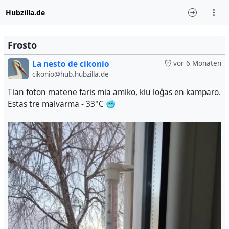
Hubzilla.de
Frosto
La nesto de cikonio
vor 6 Monaten
cikonio@hub.hubzilla.de
Tian foton matene faris mia amiko, kiu loĝas en kamparo.
Estas tre malvarma - 33°C 🥶