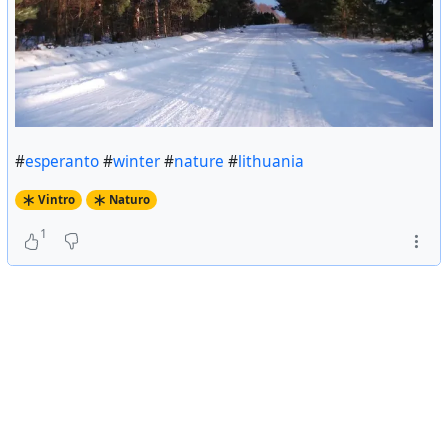
#
esperanto
#
winter
#
nature
#
lithuania
Vintro
Naturo
1