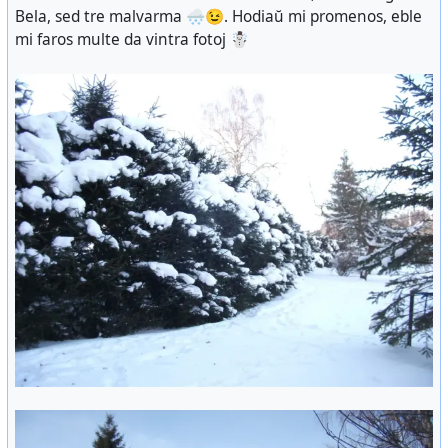
Bela, sed tre malvarma 🌨️😉. Hodiaŭ mi promenos, eble
mi faros multe da vintra fotoj ☃️
Sed la rivereto ne ekfrostis: