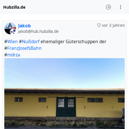
Hubzilla.de
Jakob
vor 3 Jahren
jakob@hub.hubzilla.de
#
Wien
#
Nußdorf
ehemaliger Güterschuppen der
#
FranzJosefsBahn
#
mdrza