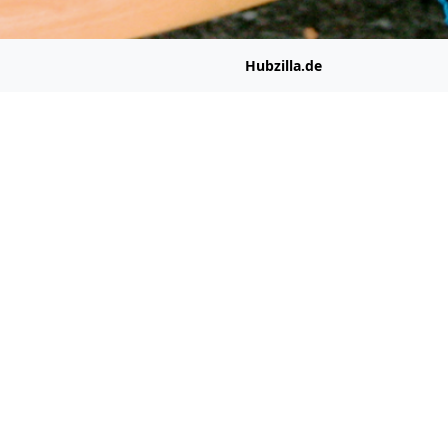
Hubzilla.de
gainst Putin
zilla.de
ng documentary
sia
democracy
dy of Bohemian Rhapsody