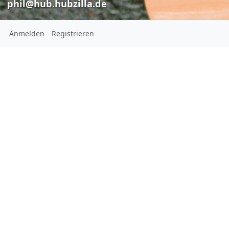
phil@hub.hubzilla.de
Anmelden
Registrieren
Mr. Nobody A
Phil Bass
Phil Bass
phil@hub.hub
phil@hub.hubzilla.de
An award-winni
Humanist and retired software
developer with a love of music.
Artikel ansehen
politics
Rus
Ort:
Leicestershire
United Kingdom
Heimatstadt:
Topical Paro
Wymeswold
Geschlecht:
Phil Bass