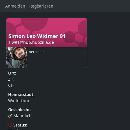
Anmelden
Registrieren
Simon Leo Widmer 91
slw91@hub.hubzilla.de
personal
Ort:
ZH
CH
Heimatstadt:
Winterthur
Geschlecht:
Männlich
Status: