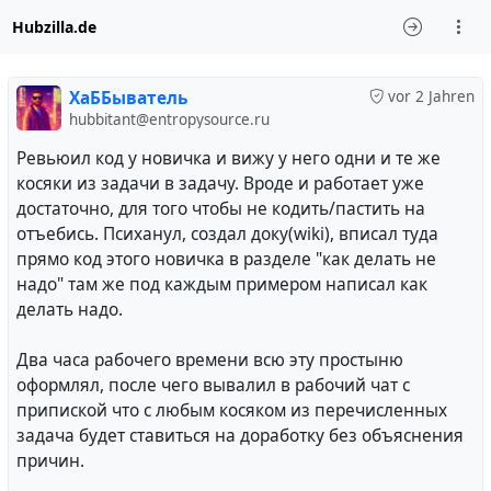
Hubzilla.de
ХаББыватель
vor 2 Jahren
hubbitant@entropysource.ru
Ревьюил код у новичка и вижу у него одни и те же
косяки из задачи в задачу. Вроде и работает уже
достаточно, для того чтобы не кодить/пастить на
отъебись. Психанул, создал доку(wiki), вписал туда
прямо код этого новичка в разделе "как делать не
надо" там же под каждым примером написал как
делать надо.
Два часа рабочего времени всю эту простыню
оформлял, после чего вывалил в рабочий чат с
припиской что с любым косяком из перечисленных
задача будет ставиться на доработку без объяснения
причин.