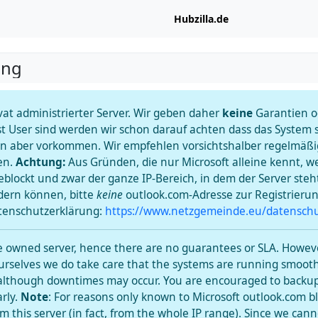
Hubzilla.de
ung
rivat administrierter Server. Wir geben daher
keine
Garantien od
st User sind werden wir schon darauf achten dass das System s
en aber vorkommen. Wir empfehlen vorsichtshalber regelmäßi
en.
Achtung:
Aus Gründen, die nur Microsoft alleine kennt, w
blockt und zwar der ganze IP-Bereich, in dem der Server steht
dern können, bitte
keine
outlook.com-Adresse zur Registrieru
tenschutzerklärung:
https://www.netzgemeinde.eu/datenschu
ate owned server, hence there are no guarantees or SLA. Howeve
urselves we do take care that the systems are running smoot
 although downtimes may occur. You are encouraged to backup
rly.
Note
: For reasons only known to Microsoft outlook.com bl
om this server (in fact, from the whole IP range). Since we can