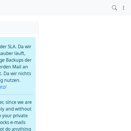
er SLA. Da wir
auber läuft,
ge Backups der
erden Mail an
. Da wir nichts
ng nutzen.
tz/
r, since we are
hly and without
 your private
ocks e-mails
not do anything