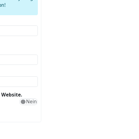
on!
 Website.