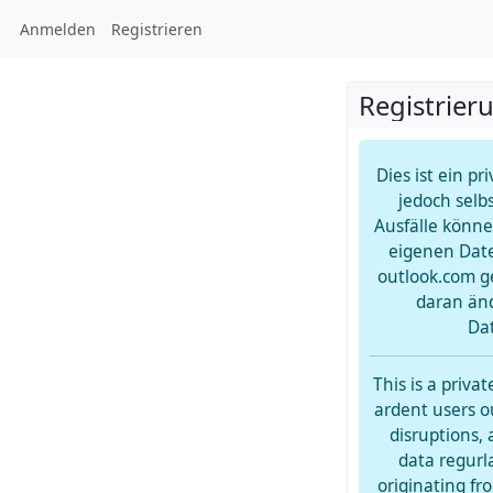
Anmelden
Registrieren
Registrier
Dies ist ein p
jedoch selb
Ausfälle könn
eigenen Dat
outlook.com ge
daran än
Da
This is a priv
ardent users o
disruptions,
data regurla
originating fr