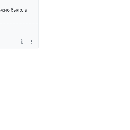
ожно было, а
то-либо
е я посчитал
ыбирал корпус с
 2.5".
ка. Ближе за
 с 6-ю SATA,
аревшими.
рпусе нет,
идёт руководства
 меня знатно