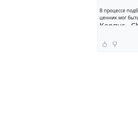
В процессе подб
ценник мог быть
Корпус - 
Имеющиеся у ме
вменяемое, да и
неразумным, как
корзиной. Помим
Корпус был купл
адекватную цену
Материнска
Для серверной к
гигантским объ
Обошлось в 8К. 
просто торчат пр
и в интернете е
подгорело.
Процессор 