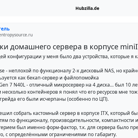
Hubzilla.de
тель
entropysource.ru
ки домашнего сервера в корпусе mini
ей конфигурации у меня было два устройства, которые я к
4se - неплохой по функционалу 2-х дисковый NAS, но край
ьзуется как бекап-сервер и файлопомойка
 Gen 7 N40L - отличный микросервер на 4 диска... был 10 ле
 несколько контейнеров я понял что его ресурсов мне тоже
грейда его были исчерпаны (особенно по ЦП).
решил собрать кастомный сервер в корпусе ITX, который б
тям по функционалу, производительности, компактности и
рием был именно форм-фактор, т.к. для сервера было пр
то, с определёнными ограничениями по габариту.