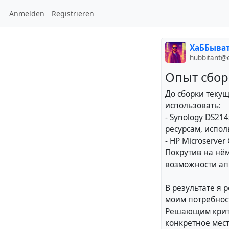
Anmelden
Registrieren
ХаББыва
hubbitant@
Опыт сбор
До сборки текущ
использовать:
- Synology DS21
ресурсам, испол
- HP Microserver
Покрутив на нём
возможности ап
В результате я 
моим потребнос
Решающим крите
конкретное мес