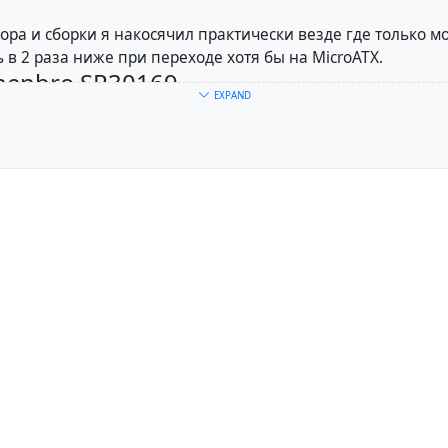
ора и сборки я накосячил практически везде где только м
 в 2 раза ниже при переходе хотя бы на MicroATX.
Chenbro SR30169
EXPAND
ня диски точно следовало бы со временем поменять на ч
 развешивать на соплях что-то в столь компактном корпус
 и покупку корзины отдельно(стоит столько же) поэтому в
о 4-х дисков в корзине, можно прикрутить внутри ещё 2 по
ен новый из магазина за 10К + доставка 2К из Владивосто
 не нашёл, да и тот похоже был последним.
я плата - Jginyue X99 itx (LGA 2011-3)
онфигурации в ITX вариантов больше нет. По крайней мере
ёмом поддерживаемой ОЗУ и серверными ЦП, пусть и уст
Плата приходит с отрезанной батарейкой, крепления на ко
овода, купил и припаял его сам. От того, что с платой не 
го найти невозможно, а сайт производителя не работает у
- Intel Xeon E5-2630L v3