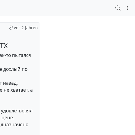
vor 2 Jahren
ITX
ак-то пытался
не дохлый по
т назад.
 не хватает, а
ы удовлетворял
 цене.
едназначено