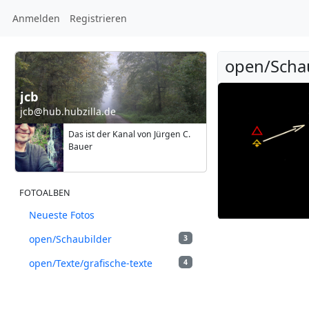
Anmelden
Registrieren
open/Scha
jcb
jcb@hub.hubzilla.de
Das ist der Kanal von Jürgen C.
Bauer
FOTOALBEN
Neueste Fotos
open/Schaubilder
3
open/Texte/grafische-texte
4