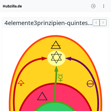
Hubzilla.de
4elemente3prinzipien-quintessenz-2.png