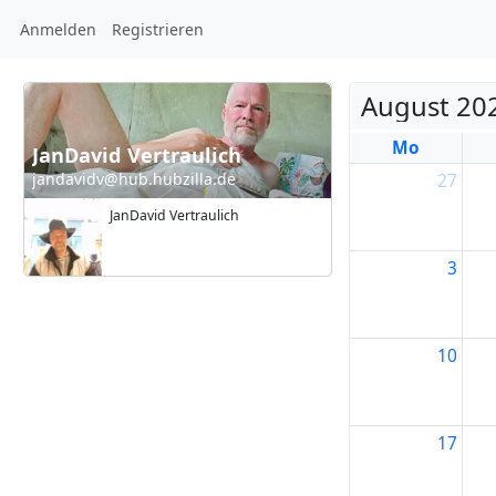
Anmelden
Registrieren
August 20
Mo
JanDavid Vertraulich
jandavidv@hub.hubzilla.de
27
JanDavid Vertraulich
3
10
17