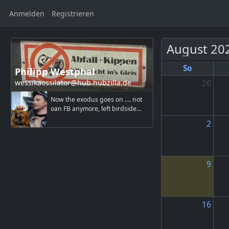
Anmelden
Registrieren
August 20
So
Philipp Westphal
wessikaossilator@hub.hubzilla.de
26
Now the exodus goes on .... not
oan FB anymore, left birdside...
2
9
16